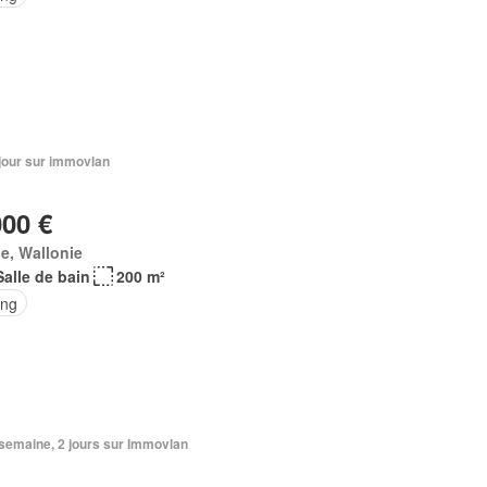
1 jour sur immovlan
000 €
e, Wallonie
Salle de bain
200 m²
ing
1 semaine, 2 jours sur Immovlan