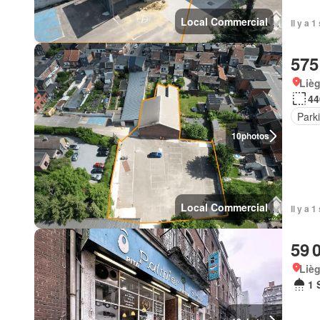
Local Commercial
Il y a 
575
Lièg
44
Park
10
photos
Local Commercial
Il y a 
59 
Lièg
1 