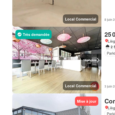
Local Commercial
8 juin
25 
Très demandée
Lièg
2 
Park
16
photos
Local Commercial
3 juin
Con
Mise à jour
Lièg
Park