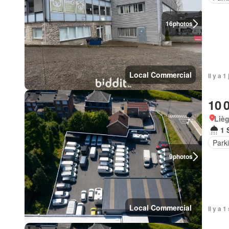
16
photos
Local Commercial
Il y a 
10 
Lièg
1 
Park
9
photos
Local Commercial
Il y a 