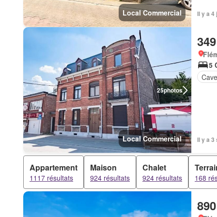
Local Commercial
Il y a 
349
Flém
5 
Cav
25
photos
Local Commercial
Il y a 
Appartement
Maison
Chalet
Terrai
1117 résultats
924 résultats
924 résultats
168 rés
890