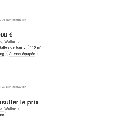
 2026 sur immovlan
000 €
e, Wallonie
Salles de bain
115 m²
ing
Cuisine équipée
 2026 sur immovlan
sulter le prix
e, Wallonie
ing