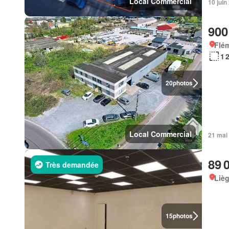
Local Commercial
10 jui
900
Flém
1 
20
photos
Local Commercial
21 mai
89 
Très demandée
Lièg
15
photos