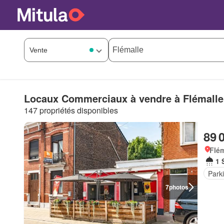
Locaux Commerciaux à vendre à Flémalle
147 propriétés disponibles
89 
Flém
1 
Park
7
photos