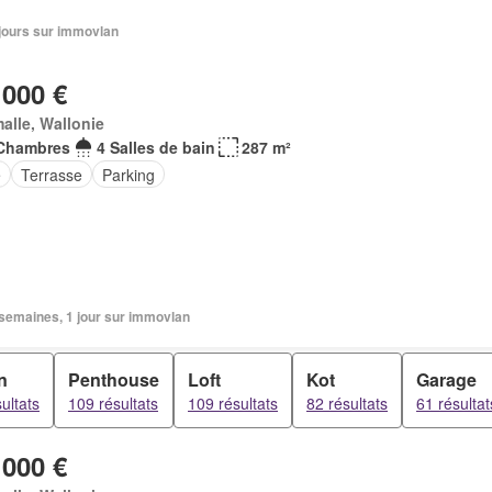
4 jours sur immovlan
 000 €
alle, Wallonie
Chambres
4 Salles de bain
287 m²
e
Terrasse
Parking
3 semaines, 1 jour sur immovlan
n
Penthouse
Loft
Kot
Garage
ultats
109 résultats
109 résultats
82 résultats
61 résultat
 000 €