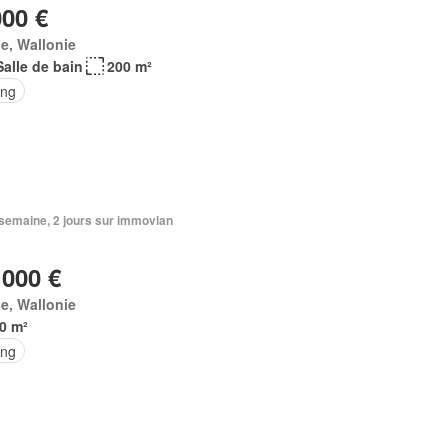
000 €
e, Wallonie
Salle de bain
200 m²
ing
1 semaine, 2 jours sur immovlan
 000 €
e, Wallonie
0 m²
ing