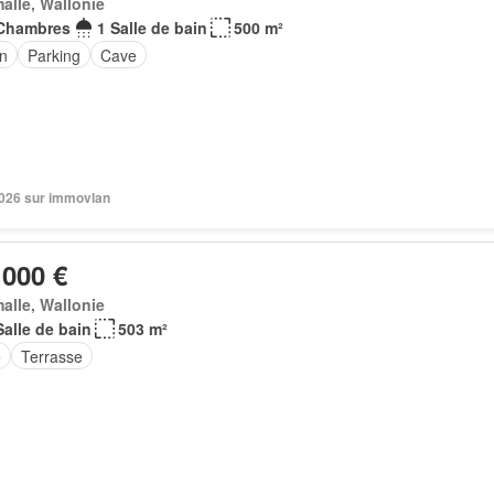
alle, Wallonie
Chambres
1 Salle de bain
500 m²
in
Parking
Cave
 2026 sur immovlan
 000 €
alle, Wallonie
Salle de bain
503 m²
e
Terrasse