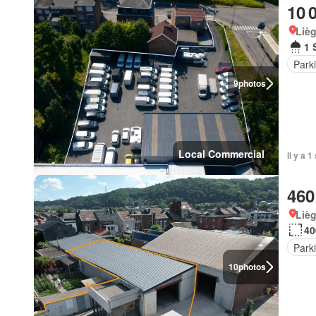
10 
Lièg
1 
Park
9
photos
Local Commercial
Il y a 
460
Lièg
40
Park
10
photos