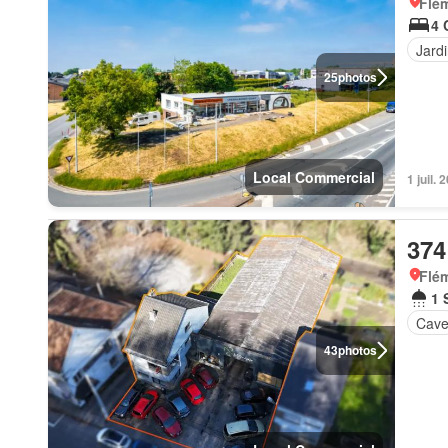
Flém
4 
Jard
25
photos
Local Commercial
1 juil.
374
Flém
1 
Cav
43
photos