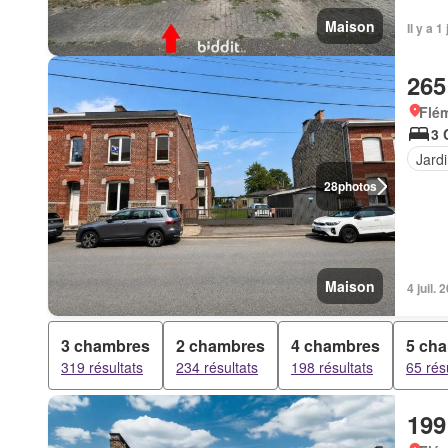
Maison
Il y a 
265
Flém
3 
Jard
28
photos
Maison
4 juil.
3 chambres
2 chambres
4 chambres
5 ch
319 résultats
234 résultats
198 résultats
65 rés
199