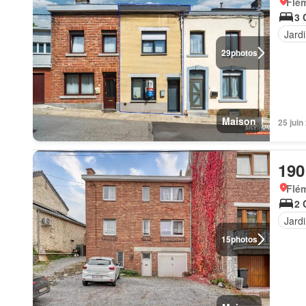
Flém
3 
Jard
29
photos
Maison
25 jui
190
Flém
2 
Jard
15
photos