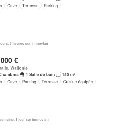
in
Cave
Terrasse
Parking
4 jours, 5 heures sur immovlan
 000 €
alle, Wallonie
Chambres
1 Salle de bain
150 m²
in
Cave
Parking
Terrasse
Cuisine équipée
1 semaine, 1 jour sur immovlan