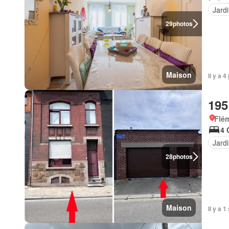
Jard
29
photos
Maison
Il y a 
195
Flém
4 
Jard
28
photos
Maison
Il y a 