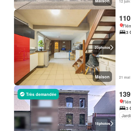
Maison
12 jui
110
Flém
3 
20
photos
Maison
21 mai
139
Très demandée
Flém
3 
Jard
16
photos