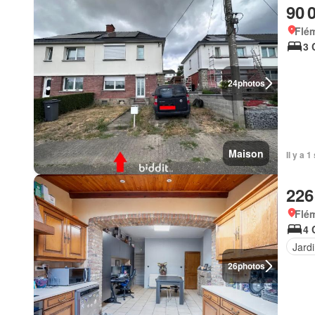
90 
Flém
3 
24
photos
Maison
Il y a 
226
Flém
4 
Jard
26
photos