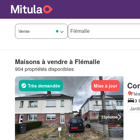
Maisons à vendre à Flémalle
904 propriétés disponibles
Con
Très demandée
Mise à jour
Flém
3 
Jard
23
photos