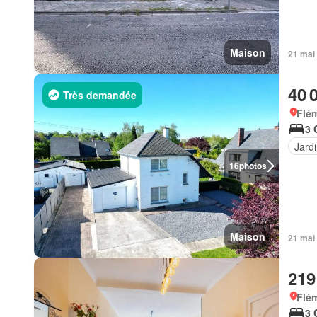
Maison
21 mai
40 
Très demandée
Flém
3 
Jard
16
photos
Maison
21 mai
219
Flém
3 