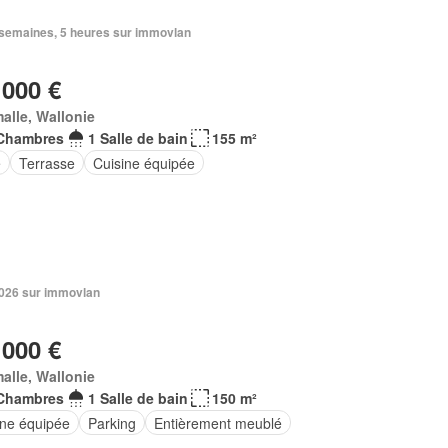
3 semaines, 5 heures sur immovlan
 000 €
alle, Wallonie
Chambres
1 Salle de bain
155 m²
e
Terrasse
Cuisine équipée
 2026 sur immovlan
 000 €
alle, Wallonie
Chambres
1 Salle de bain
150 m²
ine équipée
Parking
Entièrement meublé