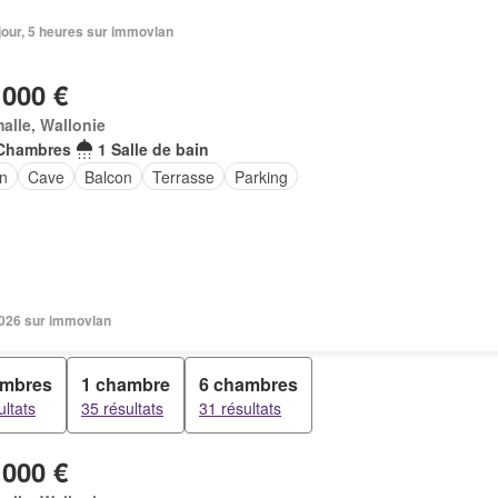
1 jour, 5 heures sur immovlan
 000 €
alle, Wallonie
Chambres
1 Salle de bain
in
Cave
Balcon
Terrasse
Parking
 2026 sur immovlan
ambres
1 chambre
6 chambres
ultats
35 résultats
31 résultats
 000 €