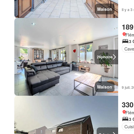
Maison
Il y a 
189
Flém
3 
Cav
26
photos
Maison
9 juil.
330
Flém
3 
Cuis