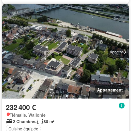
5
photos
Appartement
232 400 €
Flémalle, Wallonie
2 Chambres
80 m²
Cuisine équipée