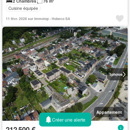
2 Chambres
76 m²
Cuisine équipée
11 févr. 2026 sur Immotop - Hobeco SA
5
photos
Appartement
Créer une alerte
212 500 €