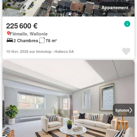
Appartement
225 600 €
Flémalle, Wallonie
2 Chambres
78 m²
10 févr. 2026 sur Immotop - Hobeco SA
5
photos