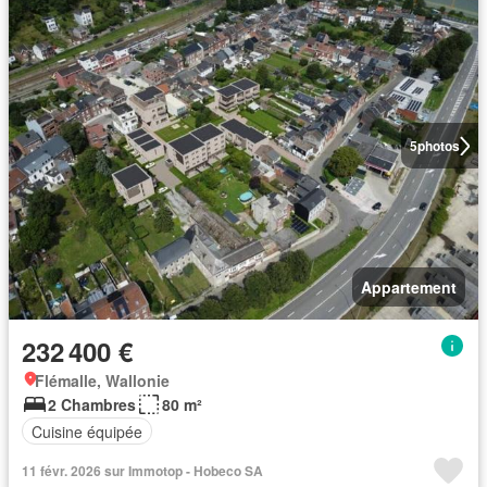
5
photos
Appartement
232 400 €
Flémalle, Wallonie
2 Chambres
80 m²
Cuisine équipée
11 févr. 2026 sur Immotop - Hobeco SA