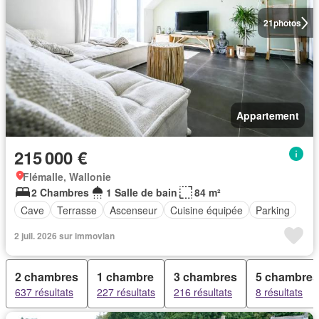
21
photos
Appartement
215 000 €
Flémalle, Wallonie
2 Chambres
1 Salle de bain
84 m²
Cave
Terrasse
Ascenseur
Cuisine équipée
Parking
2 juil. 2026 sur immovlan
2 chambres
1 chambre
3 chambres
5 chambres
637 résultats
227 résultats
216 résultats
8 résultats