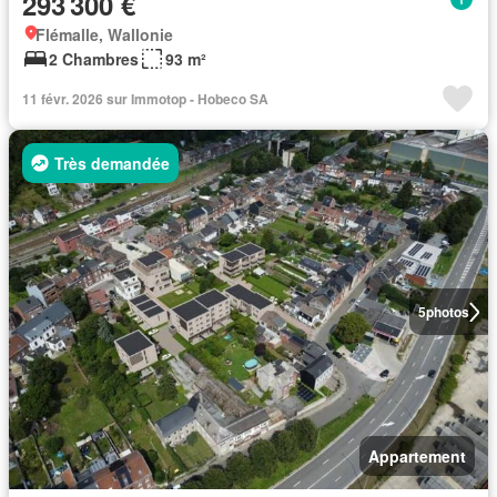
293 300 €
Flémalle, Wallonie
2 Chambres
93 m²
11 févr. 2026 sur Immotop - Hobeco SA
Très demandée
5
photos
Appartement