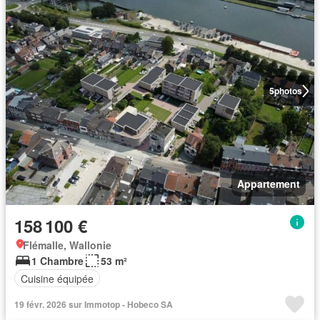
5
photos
Appartement
158 100 €
Flémalle, Wallonie
1 Chambre
53 m²
Cuisine équipée
19 févr. 2026 sur Immotop - Hobeco SA