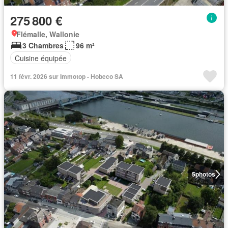
275 800 €
Flémalle, Wallonie
3 Chambres
96 m²
Cuisine équipée
11 févr. 2026 sur Immotop - Hobeco SA
5
photos