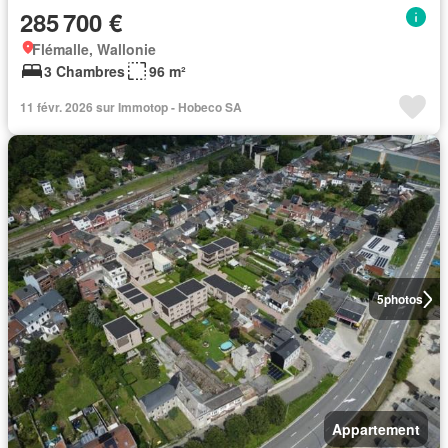
285 700 €
Flémalle, Wallonie
3 Chambres
96 m²
11 févr. 2026 sur Immotop - Hobeco SA
5
photos
Appartement