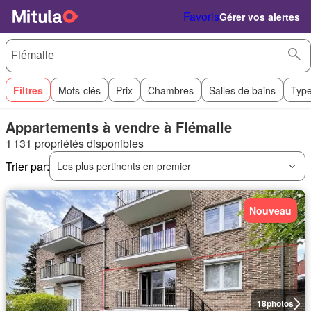
Favoris
Gérer vos alertes
Filtres
Mots-clés
Prix
Chambres
Salles de bains
Type
Appartements à vendre à Flémalle
1 131 propriétés disponibles
Trier par:
Les plus pertinents en premier
Nouveau
18
photos