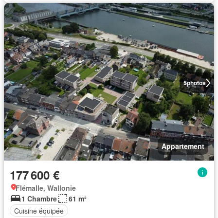
5
photos
Appartement
177 600 €
Flémalle, Wallonie
1 Chambre
61 m²
Cuisine équipée