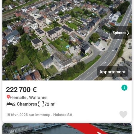
5
photos
Appartement
222 700 €
Flémalle, Wallonie
2 Chambres
72 m²
19 févr. 2026 sur Immotop - Hobeco SA