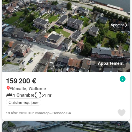
5
photos
Appartement
159 200 €
Flémalle, Wallonie
1 Chambre
51 m²
Cuisine équipée
19 févr. 2026 sur Immotop - Hobeco SA