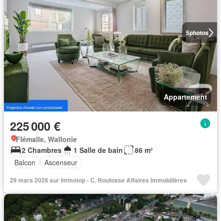
5
photos
Appartement
225 000 €
Flémalle, Wallonie
2 Chambres
1 Salle de bain
86 m²
Balcon
Ascenseur
29 mars 2026 sur Immotop - C. Roufosse Affaires Immobilières