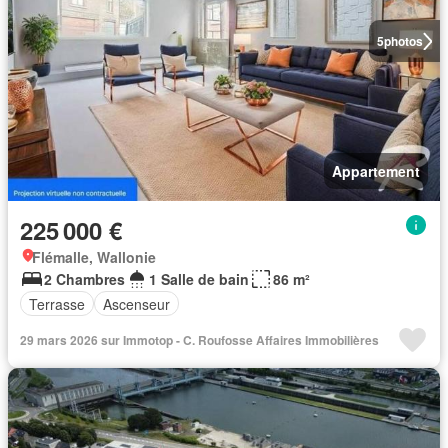
5
photos
Appartement
225 000 €
Flémalle, Wallonie
2 Chambres
1 Salle de bain
86 m²
Terrasse
Ascenseur
29 mars 2026 sur Immotop - C. Roufosse Affaires Immobilières