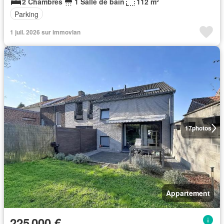
2 Chambres
1 Salle de bain
112 m²
Parking
1 juil. 2026 sur immovlan
17
photos
Appartement
225 000 €