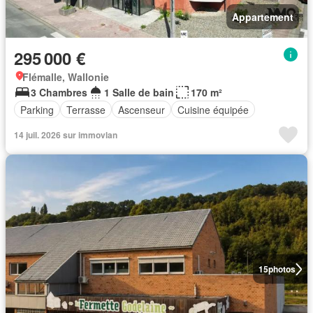
Appartement
295 000 €
Flémalle, Wallonie
3 Chambres
1 Salle de bain
170 m²
Parking
Terrasse
Ascenseur
Cuisine équipée
14 juil. 2026 sur immovlan
15
photos