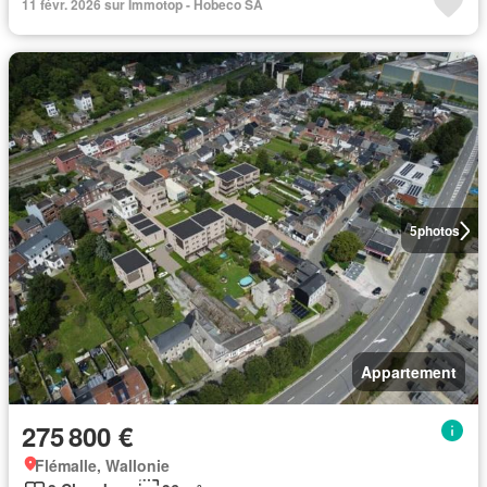
11 févr. 2026 sur Immotop - Hobeco SA
5
photos
Appartement
275 800 €
Flémalle, Wallonie