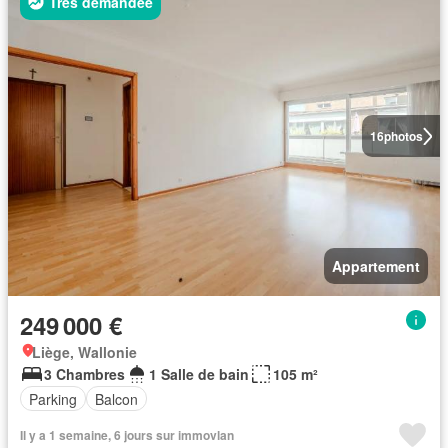
Très demandée
16
photos
Appartement
249 000 €
Liège, Wallonie
3 Chambres
1 Salle de bain
105 m²
Parking
Balcon
Il y a 1 semaine, 6 jours sur immovlan