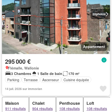
20
photos
Appartement
295 000 €
Flémalle, Wallonie
3 Chambres
1 Salle de bain
170 m²
Parking
Terrasse
Ascenseur
Cuisine équipée
14 juil. 2026 sur immovlan
Maison
Chalet
Penthouse
Loft
911 résultats
904 résultats
108 résultats
108 résultats