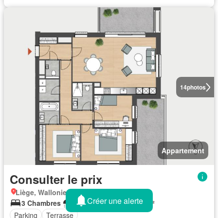
14
photos
Appartement
Consulter le prix
Liège, Wallonie
Créer une alerte
3 Chambres
2 Salles de bain
98 m²
Parking
Terrasse