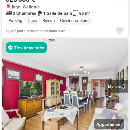
Liège, Wallonie
3 Chambres
1 Salle de bain
96 m²
Parking
Cave
Balcon
Cuisine équipée
Il y a 2 jours, 3 heures sur immovlan
Très demandée
15
photos
Appartement