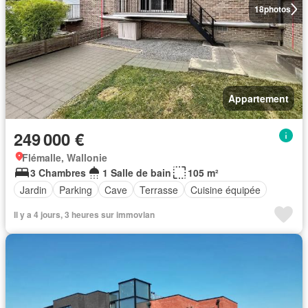
18
photos
Appartement
249 000 €
Flémalle, Wallonie
3 Chambres
1 Salle de bain
105 m²
Jardin
Parking
Cave
Terrasse
Cuisine équipée
Il y a 4 jours, 3 heures sur immovlan