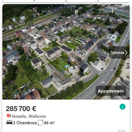
5
photos
Appartement
285 700 €
Flémalle, Wallonie
3 Chambres
96 m²