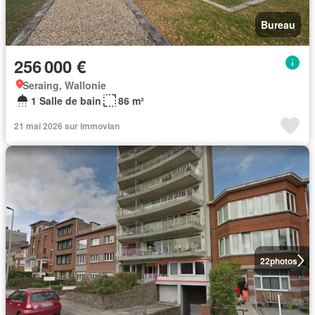
Bureau
256 000 €
Seraing, Wallonie
1 Salle de bain
86 m²
21 mai 2026 sur immovlan
22
photos