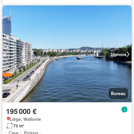
26
photos
Bureau
195 000 €
Liège, Wallonie
73 m²
Cave
Parking