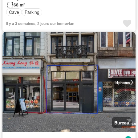
68 m²
Cave
Parking
Il y a 3 semaines, 2 jours sur immovlan
14
photos
Bureau