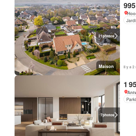
995
Hoo
Jard
21
photos
Maison
Il y a 
1 9
Ant
Park
7
photos