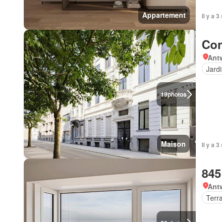
Appartement
Il y a 
Con
Ant
Jard
19
photos
Maison
Il y a 
845
Ant
Terr