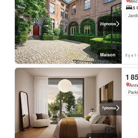
Mec
5 
Jard
20
photos
Maison
Il y a 
1 8
Ant
Park
7
photos