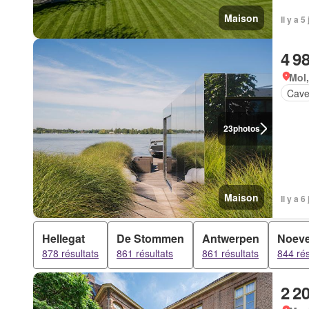
Maison
Il y a 
4 9
Mol
Cav
23
photos
Maison
Il y a 
Hellegat
De Stommen
Antwerpen
Noev
878 résultats
861 résultats
861 résultats
844 rés
2 2