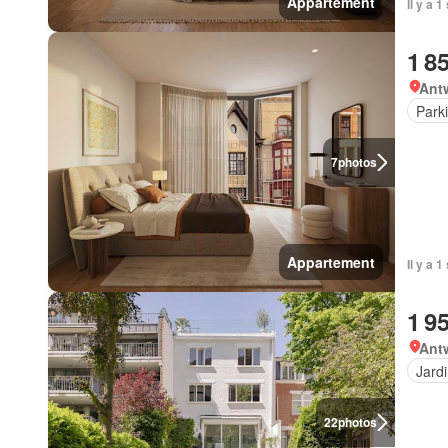
Appartement
Il y a 
1 8
Ant
Park
7
photos
Appartement
Il y a 
1 9
Ant
Jard
22
photos