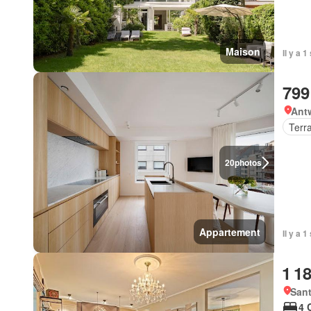
Maison
Il y a 
799
Ant
Terr
20
photos
Appartement
Il y a 
1 1
San
4 