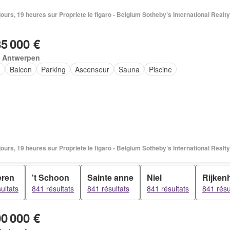
5 jours, 19 heures sur Propriete le figaro - Belgium Sotheby’s International Realty
85 000 €
, Antwerpen
e
Balcon
Parking
Ascenseur
Sauna
Piscine
6 jours, 19 heures sur Propriete le figaro - Belgium Sotheby’s International Realty
eren
't Schoon
Sainte anne
Niel
Rijken
ultats
841 résultats
841 résultats
841 résultats
841 résu
00 000 €