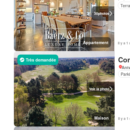
Terr
30
photos
Appartement
Il y a
Con
Très demandée
Ant
Park
Voir la photo
Maison
Il y a 