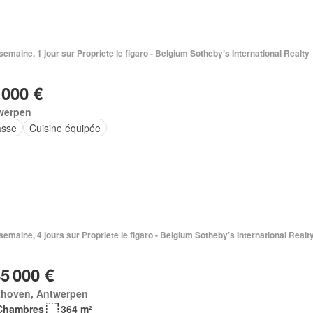
1 semaine, 1 jour sur Propriete le figaro - Belgium Sotheby’s International Realty
 000 €
werpen
asse
Cuisine équipée
1 semaine, 4 jours sur Propriete le figaro - Belgium Sotheby’s International Realt
85 000 €
thoven, Antwerpen
Chambres
364 m²