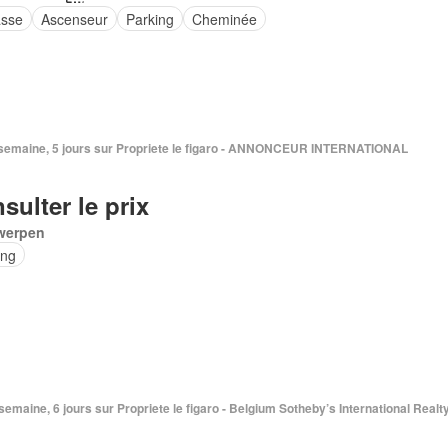
asse
Ascenseur
Parking
Cheminée
 1 semaine, 5 jours sur Propriete le figaro - ANNONCEUR INTERNATIONAL
sulter le prix
werpen
ing
1 semaine, 6 jours sur Propriete le figaro - Belgium Sotheby’s International Realt