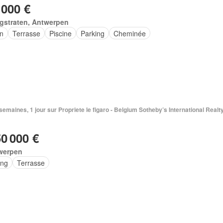
 000 €
gstraten, Antwerpen
in
Terrasse
Piscine
Parking
Cheminée
2 semaines, 1 jour sur Propriete le figaro - Belgium Sotheby’s International Realt
50 000 €
werpen
ing
Terrasse