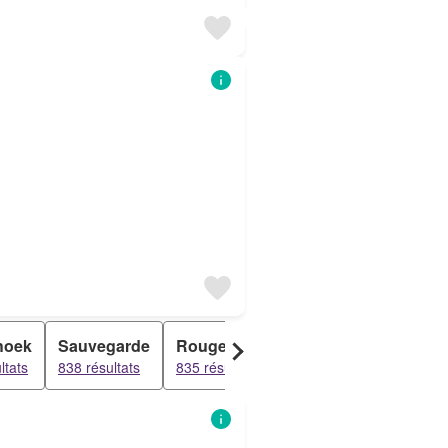
hoek
Sauvegarde
Rouge
Groote kluis
Lange
ltats
838 résultats
835 résultats
835 résultats
835 rés