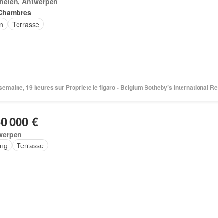
helen, Antwerpen
Chambres
in
Terrasse
1 semaine, 19 heures sur Propriete le figaro - Belgium Sotheby’s International Re
50 000 €
werpen
ing
Terrasse