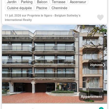
Jardin
Parking
Balcon
Terrasse
Ascenseur
Cuisine équipée
Piscine
Cheminée
Entièrement meublé
11 juil. 2026 sur Propriete le figaro - Belgium Sotheby’s
International Realty
20
photos
Appartement