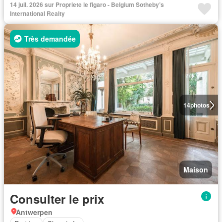
14 juil. 2026 sur Propriete le figaro - Belgium Sotheby’s
International Realty
Très demandée
14
photos
Maison
Consulter le prix
Antwerpen