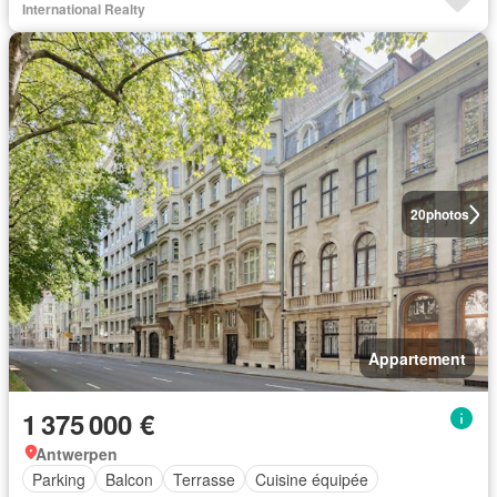
International Realty
20
photos
Appartement
1 375 000 €
Antwerpen
Parking
Balcon
Terrasse
Cuisine équipée