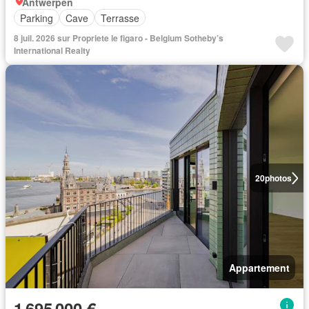
Antwerpen
Parking
Cave
Terrasse
8 juil. 2026 sur Propriete le figaro - Belgium Sotheby’s
International Realty
20
photos
Appartement
1 695 000 €