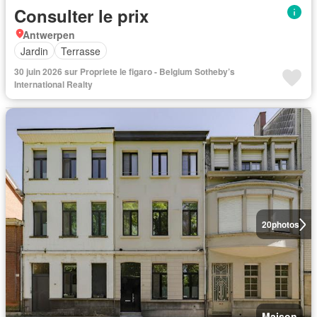
Consulter le prix
Antwerpen
Jardin
Terrasse
30 juin 2026 sur Propriete le figaro - Belgium Sotheby’s
International Realty
20
photos
Maison