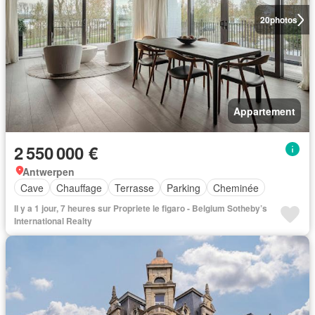
20
photos
Appartement
2 550 000 €
Antwerpen
Cave
Chauffage
Terrasse
Parking
Cheminée
Il y a 1 jour, 7 heures sur Propriete le figaro - Belgium Sotheby’s
International Realty