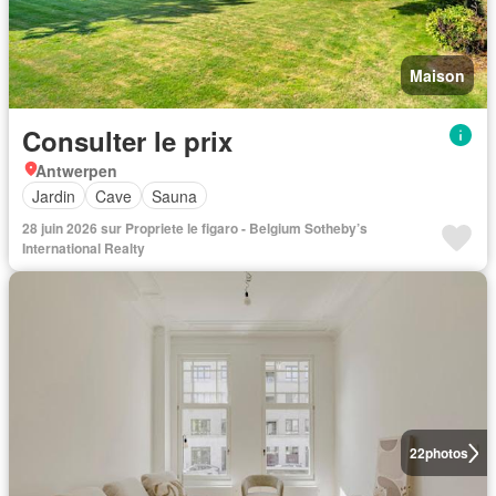
Maison
Consulter le prix
Antwerpen
Jardin
Cave
Sauna
28 juin 2026 sur Propriete le figaro - Belgium Sotheby’s
International Realty
22
photos