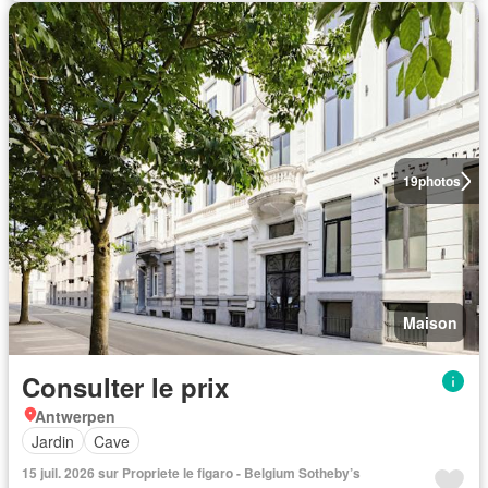
19
photos
Maison
Consulter le prix
Antwerpen
Jardin
Cave
15 juil. 2026 sur Propriete le figaro - Belgium Sotheby’s