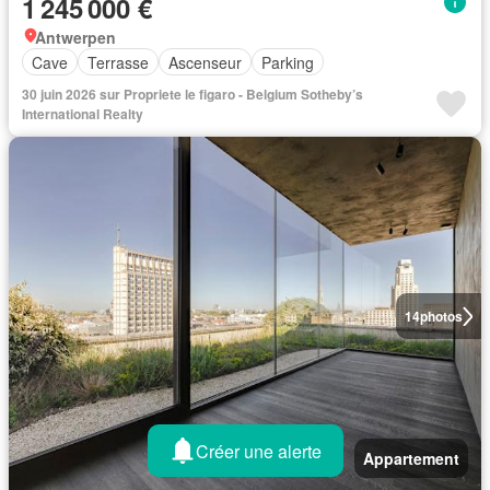
1 245 000 €
Antwerpen
Cave
Terrasse
Ascenseur
Parking
30 juin 2026 sur Propriete le figaro - Belgium Sotheby’s
International Realty
14
photos
Créer une alerte
Appartement