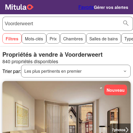
Favoris
Gérer vos alertes
Filtres
Mots-clés
Prix
Chambres
Salles de bains
Type
Propriétés à vendre à Voorderweert
840 propriétés disponibles
Trier par:
Les plus pertinents en premier
Nouveau
7
photos