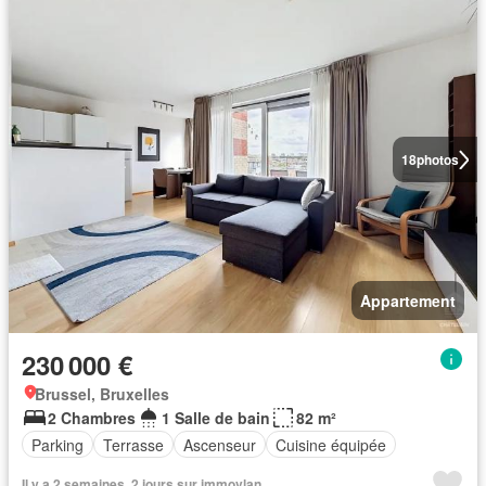
18
photos
Appartement
230 000 €
Brussel, Bruxelles
2 Chambres
1 Salle de bain
82 m²
Parking
Terrasse
Ascenseur
Cuisine équipée
Il y a 2 semaines, 2 jours sur immovlan