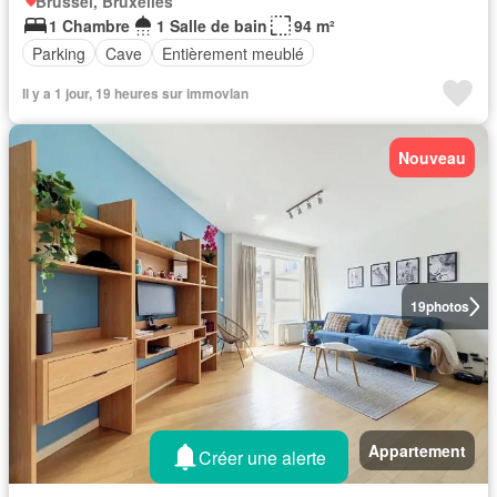
Brussel, Bruxelles
1 Chambre
1 Salle de bain
94 m²
Parking
Cave
Entièrement meublé
Il y a 1 jour, 19 heures sur immovlan
Nouveau
19
photos
Appartement
Créer une alerte