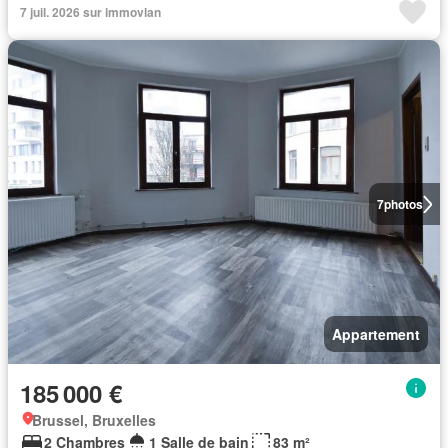
7 juil. 2026 sur immovlan
7
photos
Appartement
185 000 €
Brussel, Bruxelles
2 Chambres
1 Salle de bain
83 m²