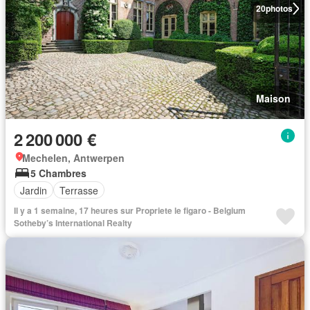
20
photos
Maison
2 200 000 €
Mechelen, Antwerpen
5 Chambres
Jardin
Terrasse
Il y a 1 semaine, 17 heures sur Propriete le figaro - Belgium
Sotheby’s International Realty