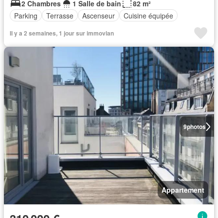
2 Chambres
1 Salle de bain
82 m²
Parking
Terrasse
Ascenseur
Cuisine équipée
Il y a 2 semaines, 1 jour sur immovlan
9
photos
Appartement