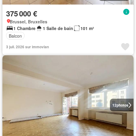
375 000 €
Brussel, Bruxelles
1 Chambre
1 Salle de bain
101 m²
Balcon
3 juil. 2026 sur immovlan
12
photos