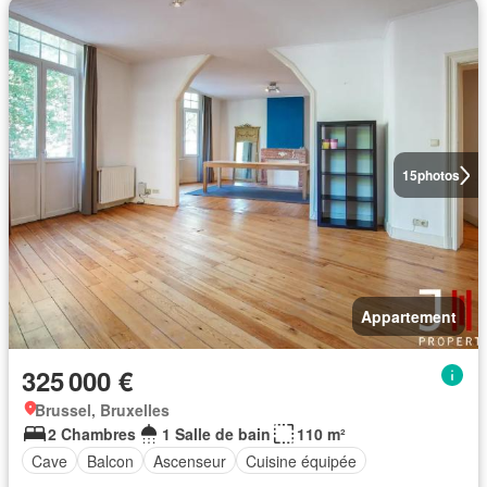
15
photos
Appartement
325 000 €
Brussel, Bruxelles
2 Chambres
1 Salle de bain
110 m²
Cave
Balcon
Ascenseur
Cuisine équipée