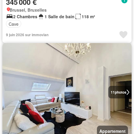
345 000 €
Brussel, Bruxelles
2 Chambres
1 Salle de bain
118 m²
Cave
9 juin 2026 sur immovlan
11
photos
Appartement