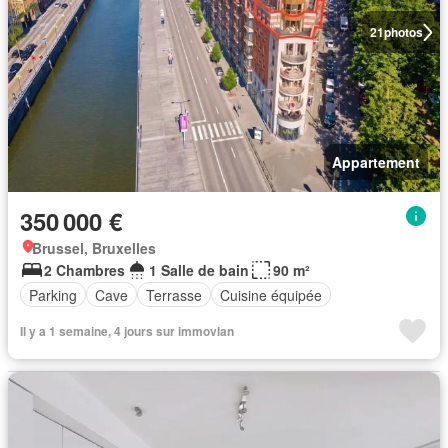
21
photos
Appartement
350 000 €
Brussel, Bruxelles
2 Chambres
1 Salle de bain
90 m²
Parking
Cave
Terrasse
Cuisine équipée
Il y a 1 semaine, 4 jours sur immovlan