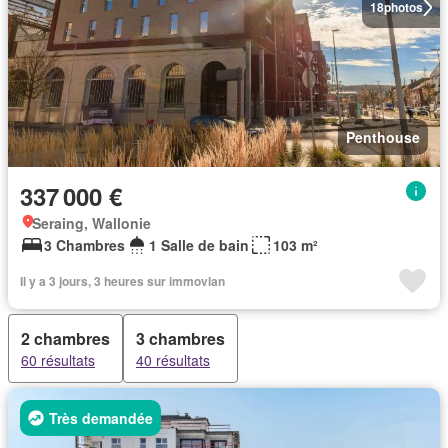
18
photos
Penthouse
337 000 €
Seraing, Wallonie
3 Chambres
1 Salle de bain
103 m²
Il y a 3 jours, 3 heures sur immovlan
2 chambres
3 chambres
60 résultats
40 résultats
Très demandée