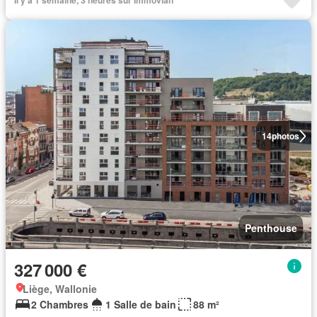
Il y a 1 semaine, 3 heures sur Immovlan
14
photos
Penthouse
327 000 €
Liège, Wallonie
2 Chambres
1 Salle de bain
88 m²