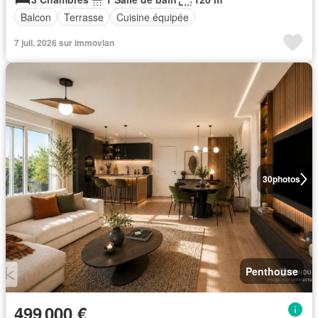
Balcon
Terrasse
Cuisine équipée
7 juil. 2026 sur immovlan
30
photos
Penthouse
499 000 €