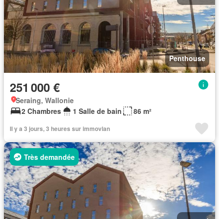
Penthouse
251 000 €
Seraing, Wallonie
2 Chambres
1 Salle de bain
86 m²
Il y a 3 jours, 3 heures sur immovlan
Très demandée