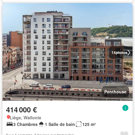
14
photos
Penthouse
414 000 €
Liège, Wallonie
3 Chambres
1 Salle de bain
125 m²