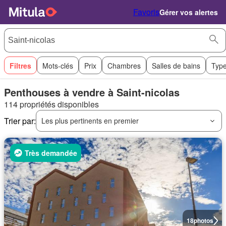
Favoris
Gérer vos alertes
Filtres
Mots-clés
Prix
Chambres
Salles de bains
Type
Penthouses à vendre à Saint-nicolas
114 propriétés disponibles
Trier par:
Les plus pertinents en premier
Très demandée
18
photos