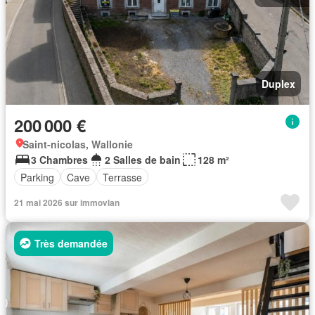
Duplex
200 000 €
Saint-nicolas, Wallonie
3 Chambres
2 Salles de bain
128 m²
Parking
Cave
Terrasse
21 mai 2026 sur immovlan
Très demandée