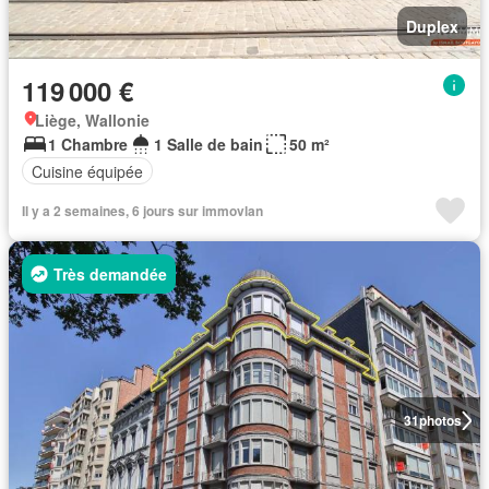
Duplex
119 000 €
Liège, Wallonie
1 Chambre
1 Salle de bain
50 m²
Cuisine équipée
Il y a 2 semaines, 6 jours sur immovlan
Très demandée
31
photos