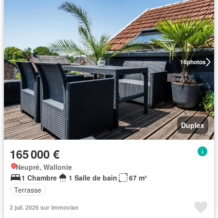
16
photos
Duplex
165 000 €
Neupré, Wallonie
1 Chambre
1 Salle de bain
67 m²
Terrasse
2 juil. 2026 sur immovlan