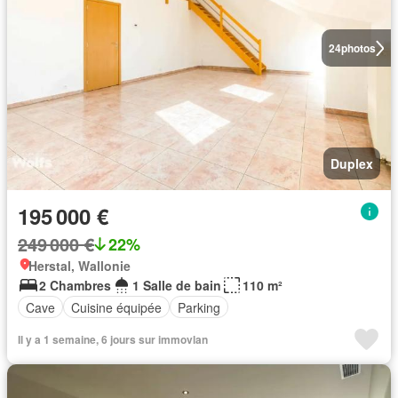
24
photos
Duplex
195 000 €
249 000 €
22%
Herstal, Wallonie
2 Chambres
1 Salle de bain
110 m²
Cave
Cuisine équipée
Parking
Il y a 1 semaine, 6 jours sur immovlan