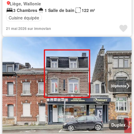
Liège, Wallonie
3 Chambres
1 Salle de bain
122 m²
Cuisine équipée
21 mai 2026 sur immovlan
30
photos
Duplex