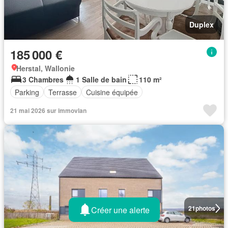
Duplex
185 000 €
Herstal, Wallonie
3 Chambres
1 Salle de bain
110 m²
Parking
Terrasse
Cuisine équipée
21 mai 2026 sur immovlan
21
photos
Créer une alerte