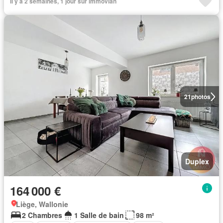
Il y a 2 semaines, 1 jour sur immovlan
21
photos
Duplex
164 000 €
Liège, Wallonie
2 Chambres
1 Salle de bain
98 m²