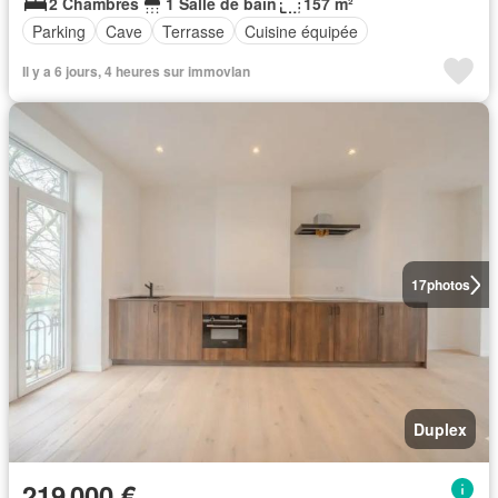
2 Chambres
1 Salle de bain
157 m²
Parking
Cave
Terrasse
Cuisine équipée
Il y a 6 jours, 4 heures sur immovlan
17
photos
Duplex
219 000 €