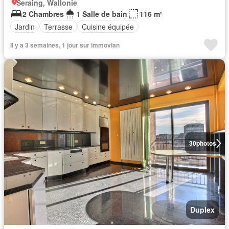
Seraing, Wallonie
2 Chambres
1 Salle de bain
116 m²
Jardin
Terrasse
Cuisine équipée
Il y a 3 semaines, 1 jour sur immovlan
30
photos
Duplex