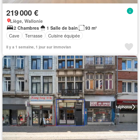
219 000 €
Liège, Wallonie
2 Chambres
1 Salle de bain
93 m²
Cave
Terrasse
Cuisine équipée
Il y a 1 semaine, 1 jour sur immovlan
14
photos