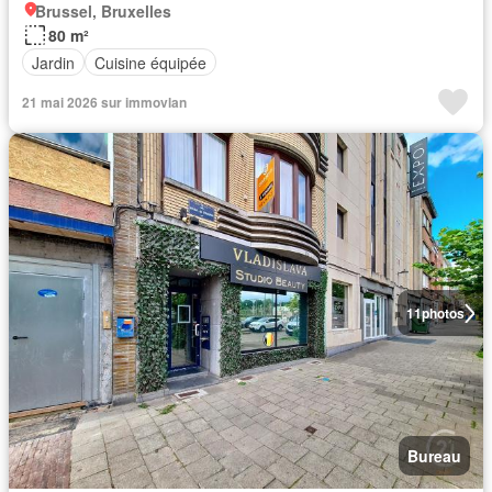
Brussel, Bruxelles
80 m²
Jardin
Cuisine équipée
21 mai 2026 sur immovlan
11
photos
Bureau