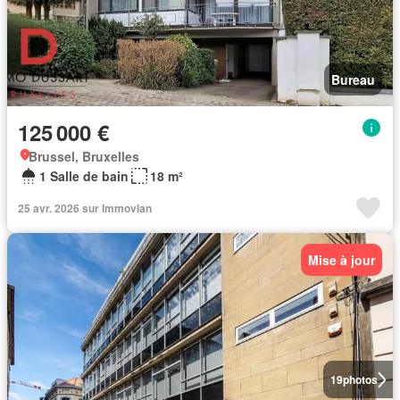
Bureau
125 000 €
Brussel, Bruxelles
1 Salle de bain
18 m²
25 avr. 2026 sur Immovlan
Mise à jour
19
photos