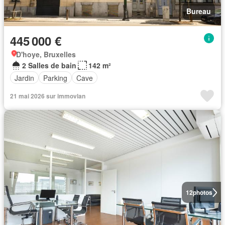
Bureau
445 000 €
D'hoye, Bruxelles
2 Salles de bain
142 m²
Jardin
Parking
Cave
21 mai 2026 sur immovlan
12
photos