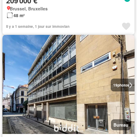
209 000 €
Brussel, Bruxelles
48 m²
Il y a 1 semaine, 1 jour sur immovlan
19
photos
Bureau