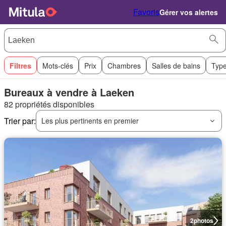
Favoris
Gérer vos alertes
Filtres
Mots-clés
Prix
Chambres
Salles de bains
Type
Bureaux à vendre à Laeken
82 propriétés disponibles
Trier par:
Les plus pertinents en premier
2
photos