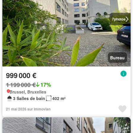
7
photos
Bureau
999 000 €
1 199 000 €
17%
Brussel, Bruxelles
3 Salles de bain
402 m²
21 mai 2026 sur Immovlan