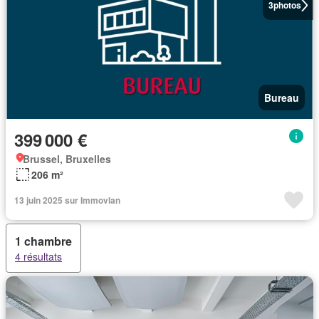
3
photos
Bureau
399 000 €
Brussel, Bruxelles
206 m²
13 juin 2025 sur Immovlan
1 chambre
4 résultats