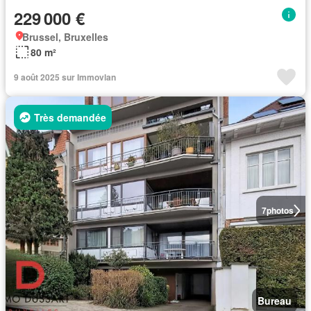
229 000 €
Brussel, Bruxelles
80 m²
9 août 2025 sur Immovlan
Très demandée
7
photos
Bureau