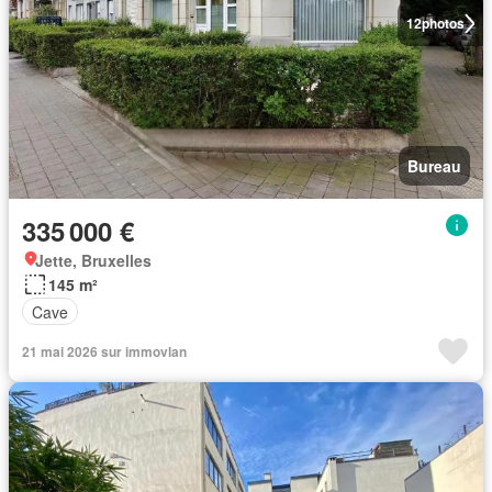
12
photos
Bureau
335 000 €
Jette, Bruxelles
145 m²
Cave
21 mai 2026 sur immovlan