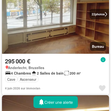
22
photos
Bureau
295 000 €
Anderlecht, Bruxelles
4 Chambres
2 Salles de bain
200 m²
Cave
Ascenseur
4 juin 2026 sur immovlan
Créer une alerte