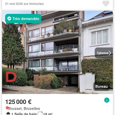
21 mai 2026 sur immovlan
Très demandée
7
photos
Bureau
125 000 €
Brussel, Bruxelles
1 Salle de bain
18 m²