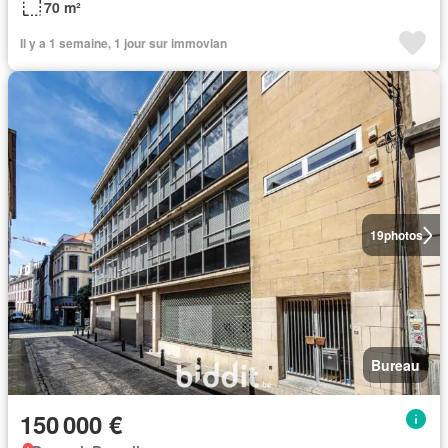
70 m²
Il y a 1 semaine, 1 jour sur immovlan
19
photos
Bureau
150 000 €