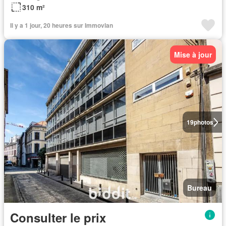
310 m²
Il y a 1 jour, 20 heures sur Immovlan
Mise à jour
19
photos
Bureau
Consulter le prix