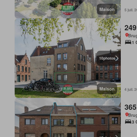
Maison
5 juil.
249
Bru
1 
10
photos
Maison
4 juil.
365
Bru
3 