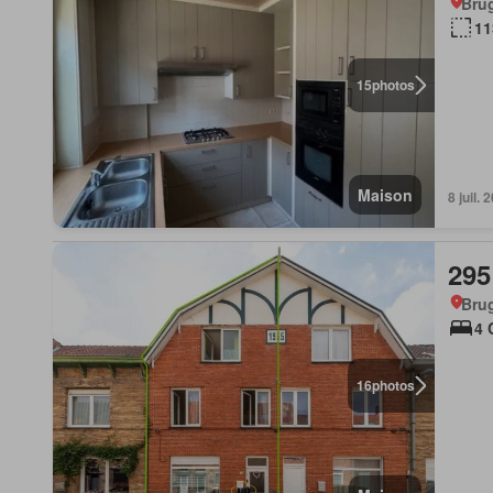
Bru
11
15
photos
Maison
8 juil.
295
Bru
4 
16
photos