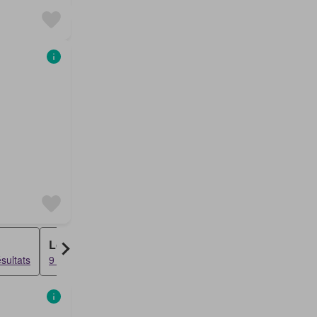
Loft
sultats
9 résultats