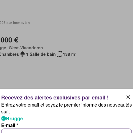
 2026 sur immovlan
 000 €
gge, West-Vlaanderen
Chambres
1 Salle de bain
138 m²
 2026 sur immovlan
Entrez votre email et soyez le premier informé des nouveautés
sur :
 000 €
Brugge
gge, West-Vlaanderen
E-mail *
Chambres
1 Salle de bain
87 m²