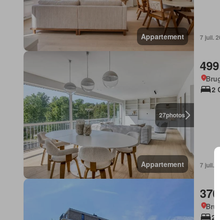
Appartement
7 juil.
499
Bru
2 
27
photos
Appartement
7 juil.
370
Bru
2 