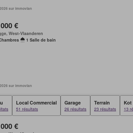
. 2026 sur immovlan
 000 €
gge, West-Vlaanderen
Chambres
1 Salle de bain
. 2026 sur immovlan
au
Local Commercial
Garage
Terrain
Kot
ltats
51 résultats
26 résultats
23 résultats
13 ré
 000 €