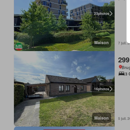
23
photos
Maison
7 juil.
299
Bru
3 
16
photos
Maison
5 juil.