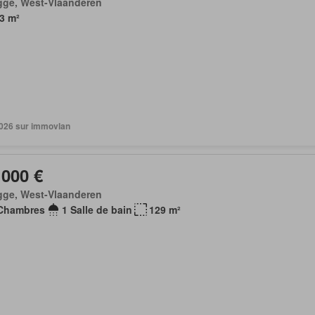
gge, West-Vlaanderen
3 m²
 2026 sur immovlan
 000 €
gge, West-Vlaanderen
Chambres
1 Salle de bain
129 m²