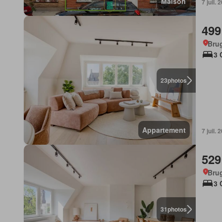
Maison
7 juil.
499
Bru
3 
23
photos
Appartement
7 juil.
529
Bru
3 
31
photos