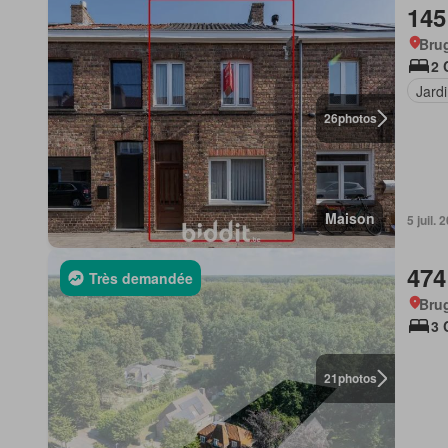
145
Bru
2 
Jard
26
photos
Maison
5 juil.
474
Très demandée
Bru
3 
21
photos