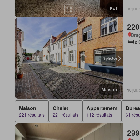
Kot
10 juil
220
Bru
2 
9
photos
Maison
10 juil
Maison
Chalet
Appartement
Bure
221 résultats
221 résultats
112 résultats
61 résu
299