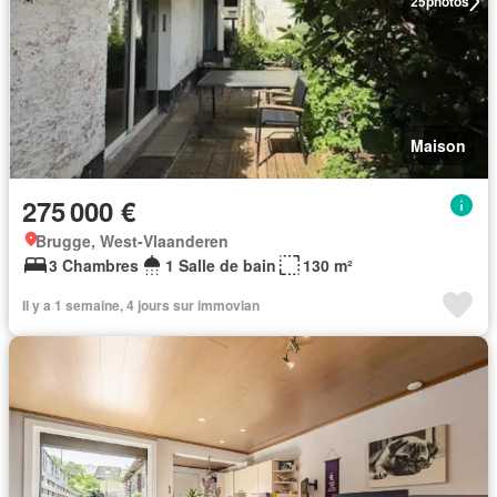
25
photos
Maison
275 000 €
Brugge, West-Vlaanderen
3 Chambres
1 Salle de bain
130 m²
Il y a 1 semaine, 4 jours sur immovlan