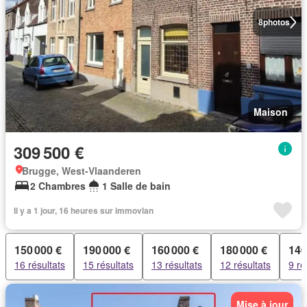
8
photos
Maison
309 500 €
Brugge, West-Vlaanderen
2 Chambres
1 Salle de bain
Il y a 1 jour, 16 heures sur immovlan
150 000 €
190 000 €
160 000 €
180 000 €
140
16 résultats
15 résultats
13 résultats
12 résultats
9 ré
Mise à jour