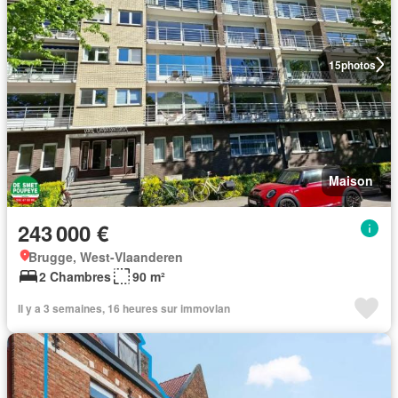
15
photos
Maison
243 000 €
Brugge, West-Vlaanderen
2 Chambres
90 m²
Il y a 3 semaines, 16 heures sur immovlan