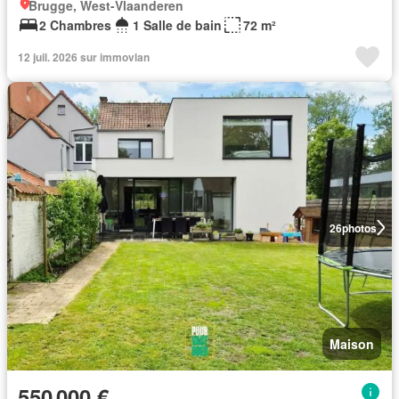
Brugge, West-Vlaanderen
2 Chambres
1 Salle de bain
72 m²
12 juil. 2026 sur immovlan
26
photos
Maison
550 000 €