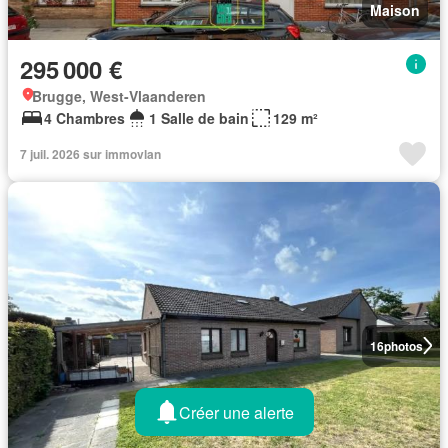
Maison
295 000 €
Brugge, West-Vlaanderen
4 Chambres
1 Salle de bain
129 m²
7 juil. 2026 sur immovlan
16
photos
Créer une alerte