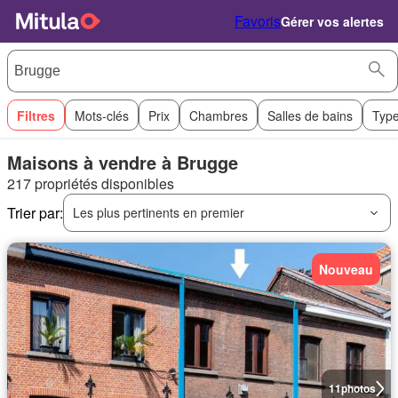
Favoris
Gérer vos alertes
Filtres
Mots-clés
Prix
Chambres
Salles de bains
Type
Maisons à vendre à Brugge
217 propriétés disponibles
Trier par:
Les plus pertinents en premier
Nouveau
11
photos