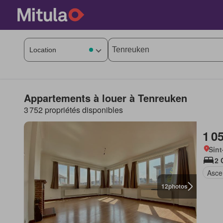
Appartements à louer à Tenreuken
3 752 propriétés disponibles
1 0
Sint
2 
Asce
12
photos