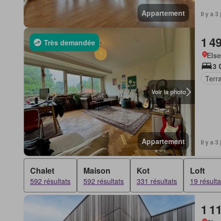
Appartement
Il y a 
1 4
Très demandée
Else
3 
Terr
Voir la photo
Appartement
Il y a 
Chalet
Maison
Kot
Loft
592 résultats
592 résultats
331 résultats
19 résulta
1 1