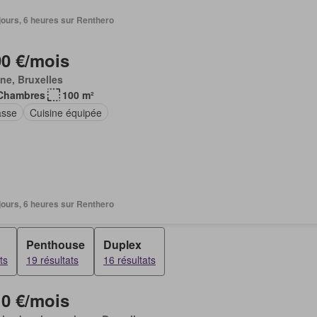
3 jours, 6 heures sur Renthero
90 €/mois
ne, Bruxelles
Chambres
100 m²
asse
Cuisine équipée
3 jours, 6 heures sur Renthero
Penthouse
Duplex
ts
19 résultats
16 résultats
10 €/mois