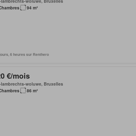
-lambrechts-woluwe, Bruxelles
Chambres
94 m²
3 jours, 6 heures sur Renthero
20 €/mois
-lambrechts-woluwe, Bruxelles
Chambres
86 m²