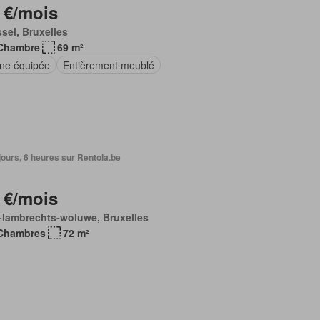
 €/mois
sel, Bruxelles
Chambre
69 m²
ine équipée
Entièrement meublé
4 jours, 6 heures sur Rentola.be
 €/mois
-lambrechts-woluwe, Bruxelles
Chambres
72 m²