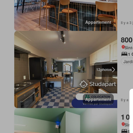
Appartement
Il y a 
800
Sint
1 
Jard
12
photos
Appartement
Il y a 
1 0
Sint
9 