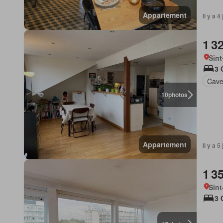
Appartement
Il y a 
1 3
Sint
3 
Cav
10
photos
Appartement
Il y a 
1 3
Sint
3 