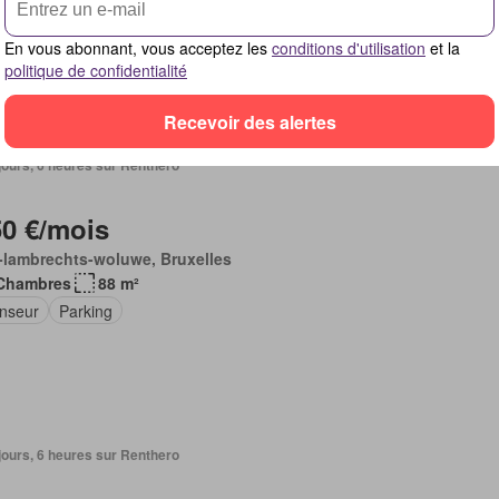
En vous abonnant, vous acceptez les
conditions d'utilisation
et la
politique de confidentialité
Recevoir des alertes
4 jours, 6 heures sur Renthero
50 €/mois
-lambrechts-woluwe, Bruxelles
Chambres
88 m²
nseur
Parking
4 jours, 6 heures sur Renthero