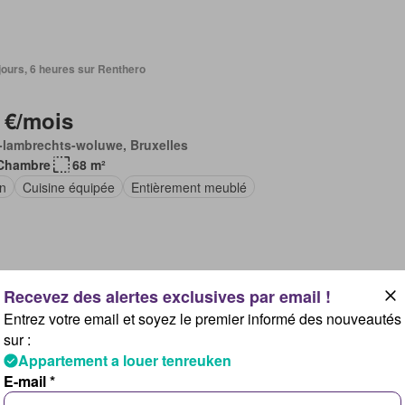
3 jours, 6 heures sur Renthero
 €/mois
-lambrechts-woluwe, Bruxelles
Chambre
68 m²
in
Cuisine équipée
Entièrement meublé
4 jours, 6 heures sur Renthero
Entrez votre email et soyez le premier informé des nouveautés
sur :
20 €/mois
Appartement a louer tenreuken
-lambrechts-woluwe, Bruxelles
E-mail *
Chambres
87 m²