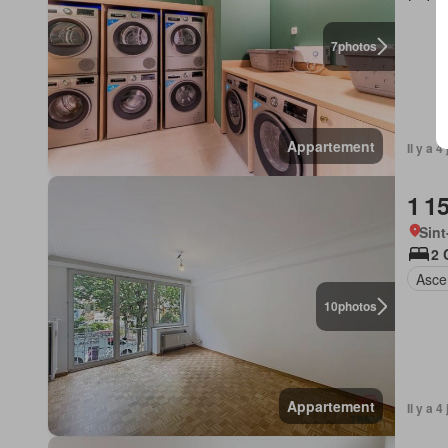
7
photos
Appartement
Il y a 
1 1
Sint
2 
Asce
10
photos
Appartement
Il y a 