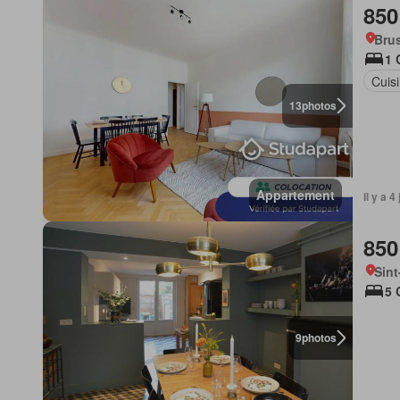
850
Brus
1 
Cuis
13
photos
Appartement
Il y a 
850
Sint
5 
9
photos