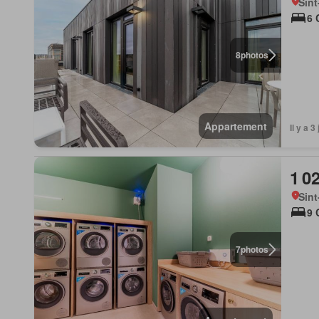
Sint
6 
8
photos
Appartement
Il y a 
1 0
Sint
9 
7
photos