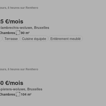
4 jours, 6 heures sur Renthero
25 €/mois
-lambrechts-woluwe, Bruxelles
Chambres
90 m²
e
Terrasse
Cuisine équipée
Entièrement meublé
5 jours, 6 heures sur Renthero
50 €/mois
-pieters-woluwe, Bruxelles
Chambres
104 m²