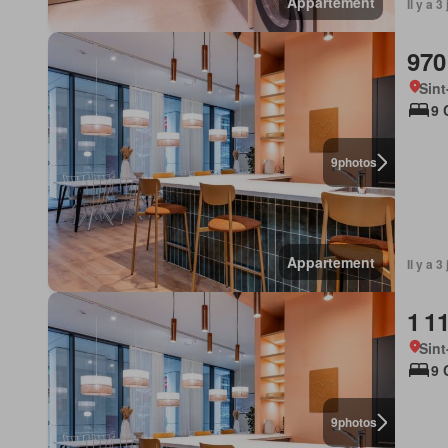
Appartement
Il y a 
970
Sint
9 
9
photos
Appartement
Il y a 
1 1
Sint
9 
9
photos