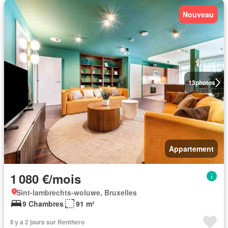
Nouveau
13
photos
Appartement
1 080 €/mois
Sint-lambrechts-woluwe, Bruxelles
9 Chambres
91 m²
Il y a 2 jours sur Renthero