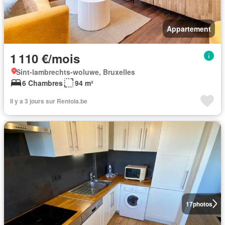
Appartement
1 110 €/mois
Sint-lambrechts-woluwe, Bruxelles
6 Chambres
94 m²
Il y a 3 jours sur Rentola.be
17
photos