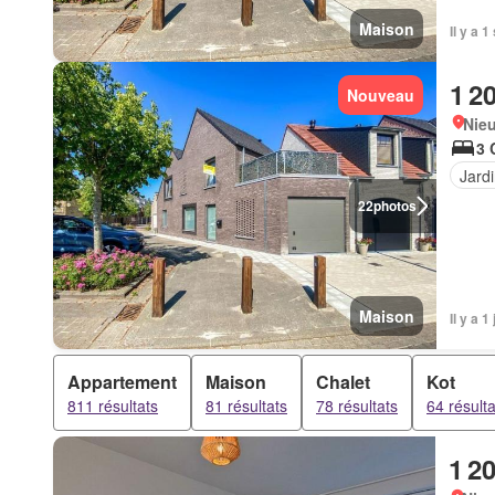
Maison
Il y a 
1 2
Nouveau
Nie
3 
Jard
22
photos
Maison
Il y a 
Appartement
Maison
Chalet
Kot
811 résultats
81 résultats
78 résultats
64 résulta
1 2