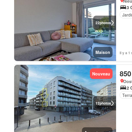
Nie
3 
Jardi
22
photos
Maison
Il y a 
850
Nouveau
Oos
2 
Terr
12
photos