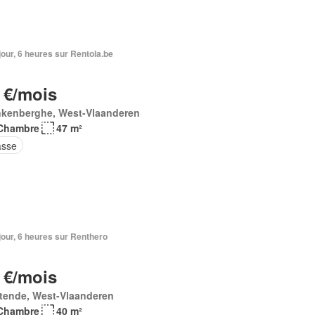
1 jour, 6 heures sur Rentola.be
 €/mois
nkenberghe, West-Vlaanderen
Chambre
47 m²
asse
1 jour, 6 heures sur Renthero
 €/mois
tende, West-Vlaanderen
Chambre
40 m²