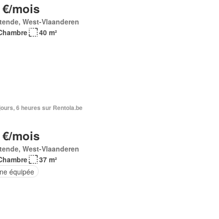
 €/mois
tende, West-Vlaanderen
Chambre
40 m²
5 jours, 6 heures sur Rentola.be
 €/mois
tende, West-Vlaanderen
Chambre
37 m²
ine équipée