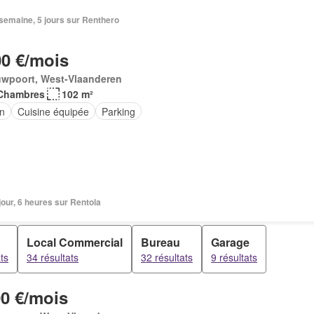
1 semaine, 5 jours sur Renthero
00 €/mois
uwpoort, West-Vlaanderen
Chambres
102 m²
in
Cuisine équipée
Parking
1 jour, 6 heures sur Rentola
Local Commercial
Bureau
Garage
ts
34 résultats
32 résultats
9 résultats
00 €/mois