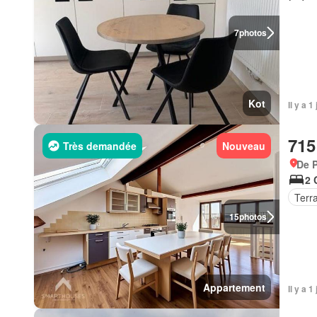
7
photos
Kot
Il y a 
715
Très demandée
Nouveau
De 
2 
Terr
15
photos
Appartement
Il y a 