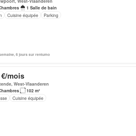
uwpoort, West-Vlaanderen
Chambres
1 Salle de bain
n
Cuisine équipée
Parking
1 semaine, 6 jours sur rentumo
 €/mois
tende, West-Vlaanderen
Chambres
102 m²
asse
Cuisine équipée