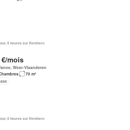
1 jour, 6 heures sur Renthero
 €/mois
Panne, West-Vlaanderen
Chambres
70 m²
asse
1 jour, 6 heures sur Renthero