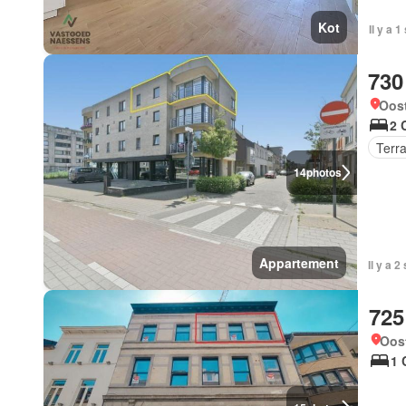
Kot
Il y a 
730
Oos
2 
Terr
14
photos
Appartement
Il y a 
725
Oos
1 