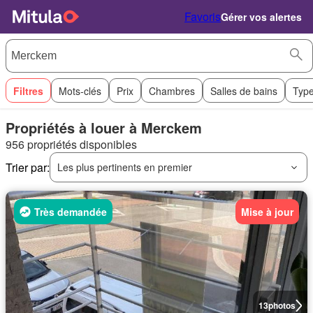
Favoris
Gérer vos alertes
Filtres
Mots-clés
Prix
Chambres
Salles de bains
Type
Propriétés à louer à Merckem
956 propriétés disponibles
Trier par:
Les plus pertinents en premier
Très demandée
Mise à jour
13
photos