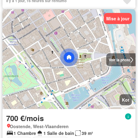
Il y a 1 jour, 16 heures sur rentumo
Mise à jour
Voir la photo
Kot
700 €/mois
Oostende, West-Vlaanderen
1 Chambre
1 Salle de bain
39 m²