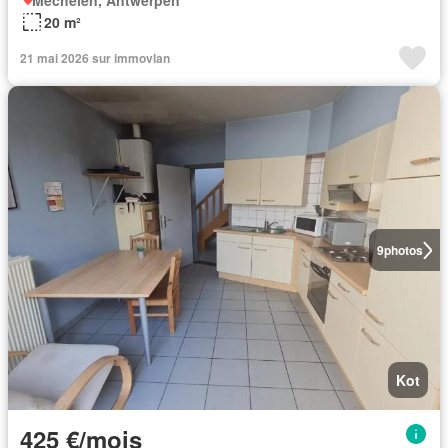
Mechelen, Antwerpen
20 m²
21 mai 2026 sur immovlan
9
photos
Kot
425 €/mois