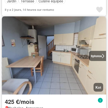
Jardin
Terrasse
Cuisine équipée
Il y a 2 jours, 14 heures sur rentumo
9
photos
Kot
425 €/mois