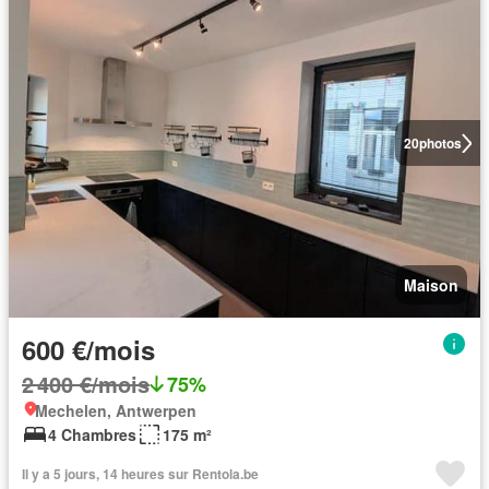
20
photos
Maison
600 €/mois
2 400 €/mois
75%
Mechelen, Antwerpen
4 Chambres
175 m²
Il y a 5 jours, 14 heures sur Rentola.be