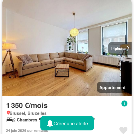
14
photos
Appartement
1 350 €/mois
Brussel, Bruxelles
2 Chambres
1 Salle de bain
136 m²
Créer une alerte
24 juin 2026 sur rentumo