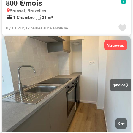
800 €/mois
Brussel, Bruxelles
1 Chambre
31 m²
Il y a 1 jour, 12 heures sur Rentola.be
Nouveau
7
photos
Kot