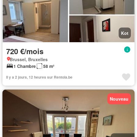
Kot
720 €/mois
Brussel, Bruxelles
1 Chambre
58 m²
Il y a 2 jours, 12 heures sur Rentola.be
Nouveau