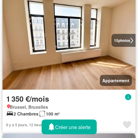
15
photos
Appartement
1 350 €/mois
Brussel, Bruxelles
2 Chambres
100 m²
Il y a 5 jours, 12 heures sur Rentola.be
Créer une alerte