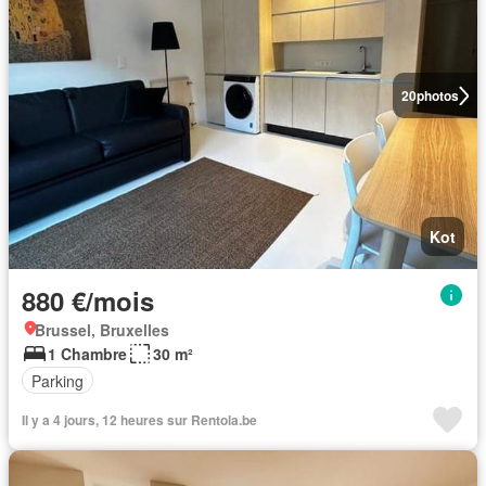
20
photos
Kot
880 €/mois
Brussel, Bruxelles
1 Chambre
30 m²
Parking
Il y a 4 jours, 12 heures sur Rentola.be