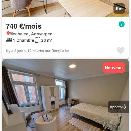
Kot
740 €/mois
Mechelen, Antwerpen
1 Chambre
23 m²
Il y a 2 jours, 12 heures sur Rentola.be
Nouveau
6
photos