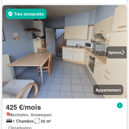
Très demandée
9
photos
Appartement
425 €/mois
Mechelen, Antwerpen
1 Chambre
35 m²
Climatisation