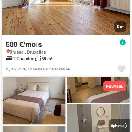
Kot
800 €/mois
Brussel, Bruxelles
1 Chambre
35 m²
Il y a 2 jours, 12 heures sur Rentola.be
Nouveau
8
photos