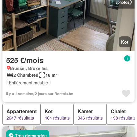
5
photos
Kot
525 €/mois
Brussel, Bruxelles
2 Chambres
18 m²
Entièrement meublé
Il y a 1 semaine, 2 jours sur Rentola.be
Appartement
Kot
Kamer
Chalet
2647 résultats
464 résultats
346 résultats
198 résultats
Très demandée