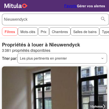
Favoris
Gérer vos alertes
Filtres
Mots-clés
Prix
Chambres
Salles de bains
Type
Propriétés à louer à Nieuwendyck
3 381 propriétés disponibles
Trier par:
Les plus pertinents en premier
10
photos