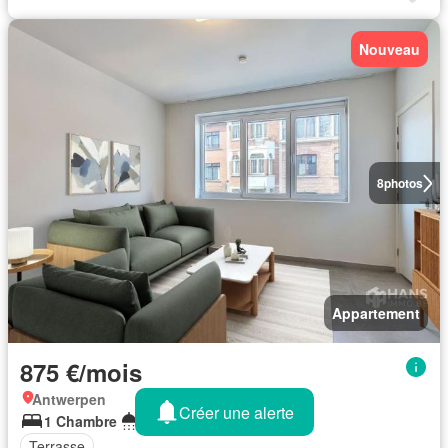
Nouveau
8
photos
Appartement
875 €/mois
Antwerpen
Créer une alerte
1 Chambre
1 Salle de bain
53 m²
Terrasse