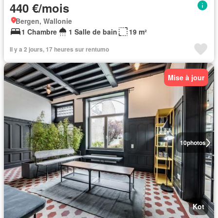
440 €/mois
Bergen, Wallonie
1 Chambre
1 Salle de bain
19 m²
Il y a 2 jours, 17 heures sur rentumo
Mise à jour
10
photos
Kot