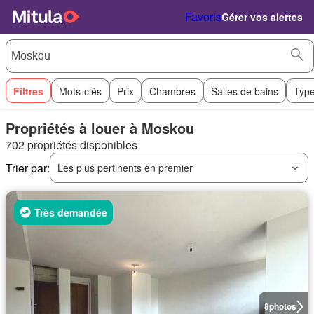
Favoris
Gérer vos alertes
Filtres
Mots-clés
Prix
Chambres
Salles de bains
Type
Propriétés à louer à Moskou
702 propriétés disponibles
Trier par:
Les plus pertinents en premier
Très demandée
8
photos