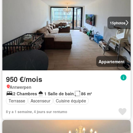
15
photos
Appartement
950 €/mois
Antwerpen
2 Chambres
1 Salle de bain
86 m²
Terrasse
Ascenseur
Cuisine équipée
Il y a 1 semaine, 4 jours sur rentumo