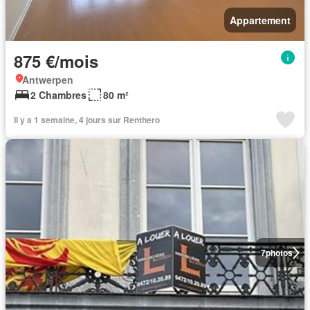
Appartement
875 €/mois
Antwerpen
2 Chambres
80 m²
Il y a 1 semaine, 4 jours sur Renthero
7
photos