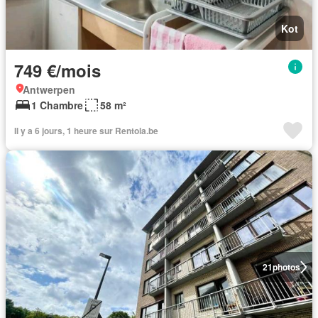
Kot
749 €/mois
Antwerpen
1 Chambre
58 m²
Il y a 6 jours, 1 heure sur Rentola.be
21
photos