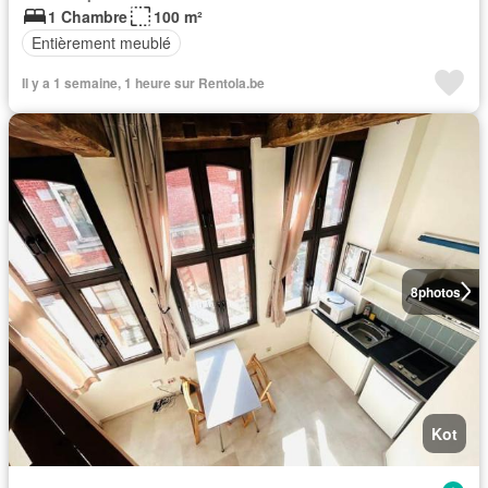
1 Chambre
100 m²
Entièrement meublé
Il y a 1 semaine, 1 heure sur Rentola.be
8
photos
Kot