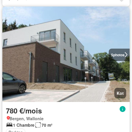
5
photos
Kot
780 €/mois
Bergen, Wallonie
1 Chambre
70 m²