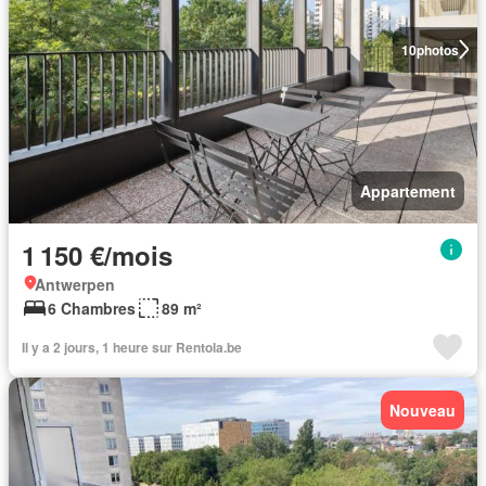
10
photos
Appartement
1 150 €/mois
Antwerpen
6 Chambres
89 m²
Il y a 2 jours, 1 heure sur Rentola.be
Nouveau