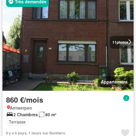
Très demandée
11
photos
Appartement
860 €/mois
Antwerpen
2 Chambres
80 m²
Terrasse
Il y a 6 jours, 1 heure sur Renthero