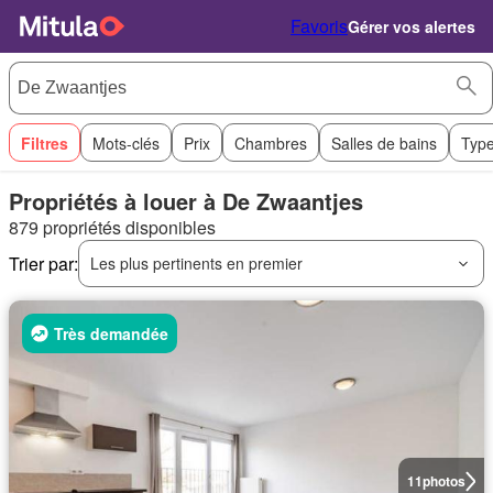
Favoris
Gérer vos alertes
Filtres
Mots-clés
Prix
Chambres
Salles de bains
Type
Propriétés à louer à De Zwaantjes
879 propriétés disponibles
Trier par:
Les plus pertinents en premier
Très demandée
11
photos