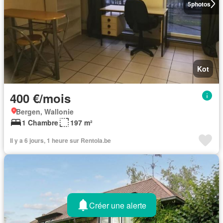
5
photos
Kot
400 €/mois
Bergen, Wallonie
1 Chambre
197 m²
Il y a 6 jours, 1 heure sur Rentola.be
Créer une alerte