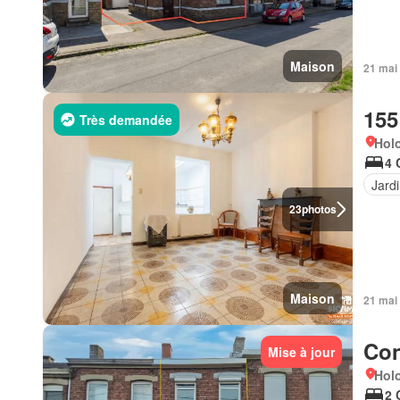
Maison
21 mai
155
Très demandée
Hol
4 
Jard
23
photos
Maison
21 mai
Con
Mise à jour
Hol
2 