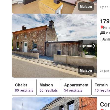
Maison
Il y a 
179
Hol
2 
Jard
21
photos
Maison
25 jui
Chalet
Maison
Appartement
Terrain
80 résultats
80 résultats
54 résultats
10 résulta
Con