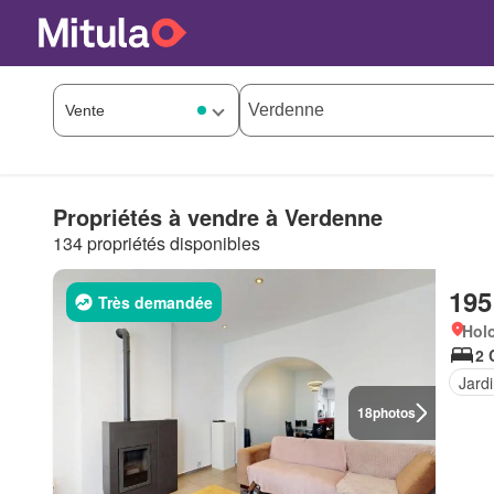
Propriétés à vendre à Verdenne
134 propriétés disponibles
195
Très demandée
Hol
2 
Jard
18
photos