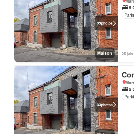
Marc
5 
Park
33
photos
Maison
25 jui
Con
Marc
5 
Park
33
photos