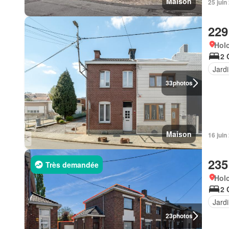
Maison
25 jui
229
Hol
2 
Jard
33
photos
Maison
16 jui
235
Très demandée
Hol
2 
Jard
23
photos