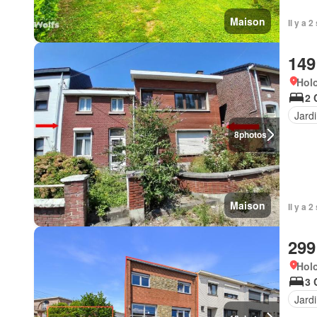
Maison
Il y a 
149
Hol
2 
Jard
8
photos
Maison
Il y a 
299
Hol
3 
Jard