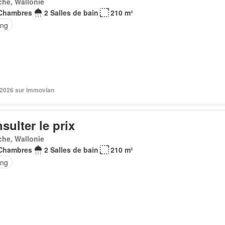
he, Wallonie
Chambres
2 Salles de bain
210 m²
ing
n 2026 sur Immovlan
sulter le prix
he, Wallonie
Chambres
2 Salles de bain
210 m²
ing