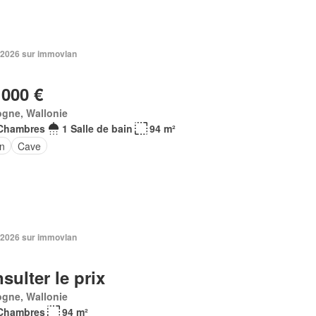
 2026 sur immovlan
 000 €
ogne, Wallonie
Chambres
1 Salle de bain
94 m²
in
Cave
 2026 sur immovlan
sulter le prix
ogne, Wallonie
Chambres
94 m²