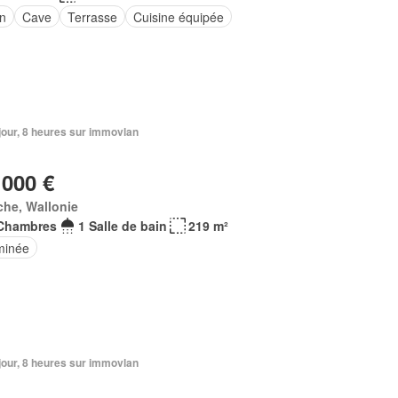
in
Cave
Terrasse
Cuisine équipée
1 jour, 8 heures sur immovlan
 000 €
he, Wallonie
Chambres
1 Salle de bain
219 m²
minée
1 jour, 8 heures sur immovlan