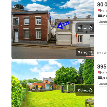
80 
Hol
2 
Jard
20
photos
Maison
Il y a 
395
Hol
3 
Jard
33
photos