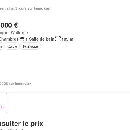
1 semaine, 3 jours sur immovlan
 000 €
ogne, Wallonie
Chambres
1 Salle de bain
105 m²
in
Cave
Terrasse
n 2026 sur immovlan
ts
sulter le prix