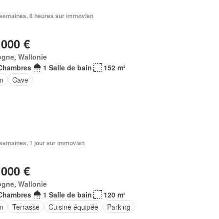
2 semaines, 8 heures sur immovlan
 000 €
ogne, Wallonie
Chambres
1 Salle de bain
152 m²
in
Cave
2 semaines, 1 jour sur immovlan
 000 €
ogne, Wallonie
Chambres
1 Salle de bain
120 m²
in
Terrasse
Cuisine équipée
Parking