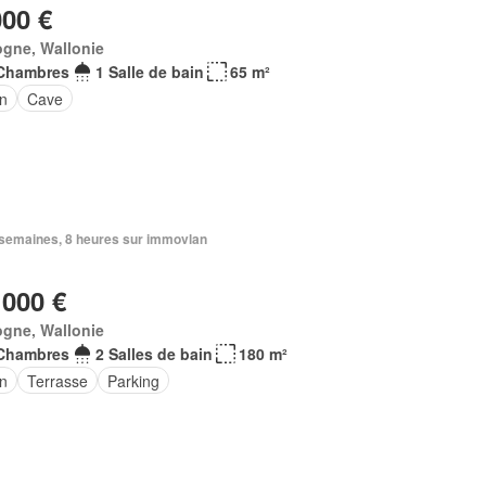
000 €
ogne, Wallonie
Chambres
1 Salle de bain
65 m²
in
Cave
2 semaines, 8 heures sur immovlan
 000 €
ogne, Wallonie
Chambres
2 Salles de bain
180 m²
in
Terrasse
Parking