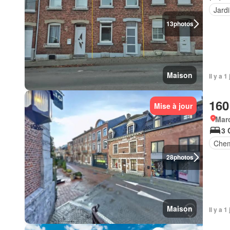
Jard
13
photos
Maison
Il y a 
160
Mise à jour
Marc
3 
Che
28
photos
Maison
Il y a 