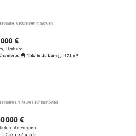
1 semaine, 6 jours sur immovlan
 000 €
rs, Limburg
Chambres
1 Salle de bain
178 m²
2 semaines, 9 heures sur immovlan
00 000 €
helen, Antwerpen
e
Cuisine équipée