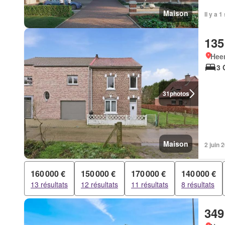
Maison
Il y a 
135
Hee
3 
31
photos
Maison
2 juin
160 000 €
150 000 €
170 000 €
140 000 €
13 résultats
12 résultats
11 résultats
8 résultats
349