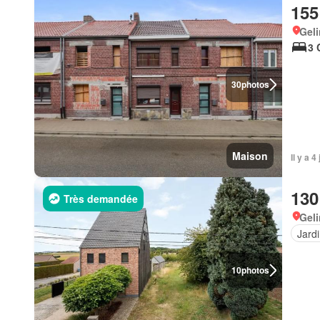
155
Gel
3 
30
photos
Maison
Il y a 
130
Très demandée
Gel
Jard
10
photos