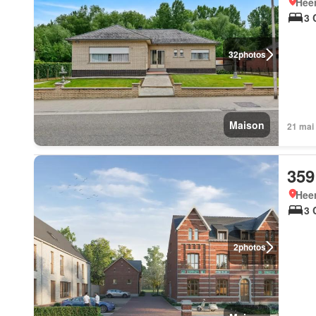
Hee
3 
32
photos
Maison
21 mai
359
Hee
3 
2
photos