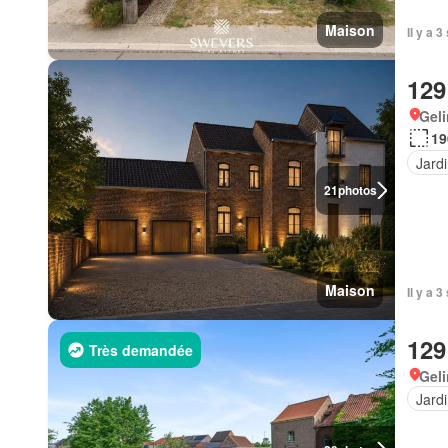
Maison
Il y a 
129
Gel
19
Jard
21
photos
Maison
Il y a 
129
Très demandée
Gel
Jard