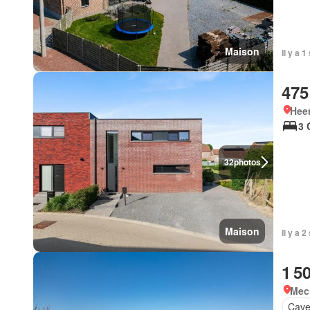
Maison
Il y a 
475
Hee
3 
32
photos
Maison
Il y a 
1 5
Mec
Cav