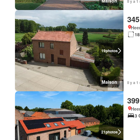
Maison
Il y a 
345
Hee
18
19
photos
Maison
Il y a 
399
Hee
3 
21
photos