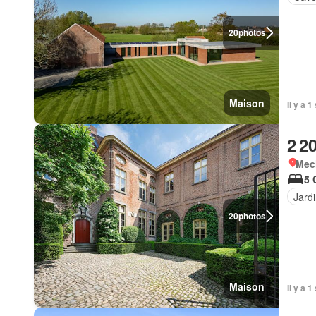
20
photos
Maison
Il y a 
2 2
Mec
5 
Jard
20
photos
Maison
Il y a 