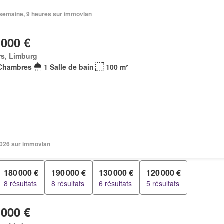
1 semaine, 9 heures sur immovlan
 000 €
rs, Limburg
Chambres
1 Salle de bain
100 m²
 2026 sur immovlan
180 000 €
190 000 €
130 000 €
120 000 €
8 résultats
8 résultats
6 résultats
5 résultats
 000 €