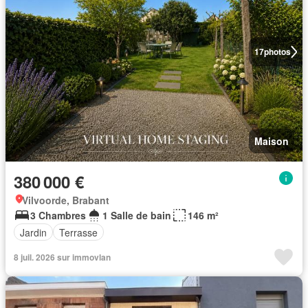
17
photos
Maison
380 000 €
Vilvoorde, Brabant
3 Chambres
1 Salle de bain
146 m²
Jardin
Terrasse
8 juil. 2026 sur immovlan