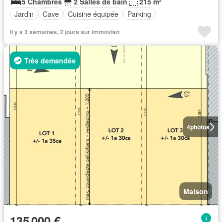
5 Chambres
2 Salles de bain
215 m²
Jardin
Cave
Cuisine équipée
Parking
Il y a 3 semaines, 2 jours sur immovlan
Très demandée
4
photos
Maison
135 000 €