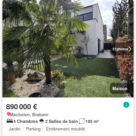
31
photos
Maison
890 000 €
Machelen, Brabant
4 Chambres
2 Salles de bain
195 m²
Jardin
Parking
Entièrement meublé