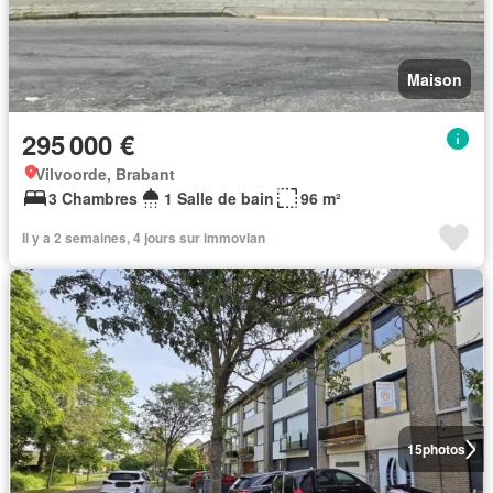
Maison
295 000 €
Vilvoorde, Brabant
3 Chambres
1 Salle de bain
96 m²
Il y a 2 semaines, 4 jours sur immovlan
15
photos