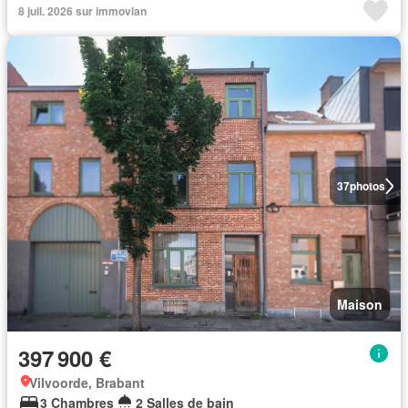
8 juil. 2026 sur immovlan
37
photos
Maison
397 900 €
Vilvoorde, Brabant
3 Chambres
2 Salles de bain