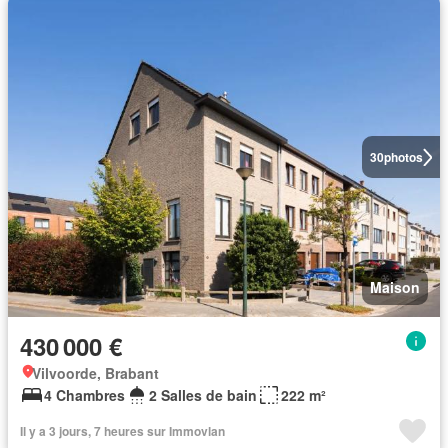
30
photos
Maison
430 000 €
Vilvoorde, Brabant
4 Chambres
2 Salles de bain
222 m²
Il y a 3 jours, 7 heures sur Immovlan