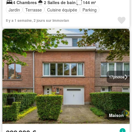
4 Chambres
2 Salles de bain
144 m²
Jardin
Terrasse
Cuisine équipée
Parking
Il y a 1 semaine, 2 jours sur Immovlan
17
photos
Maison