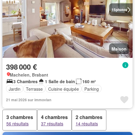
15
photos
Maison
398 000 €
Machelen, Brabant
3 Chambres
1 Salle de bain
160 m²
Jardin
Terrasse
Cuisine équipée
Parking
21 mai 2026 sur immovlan
3 chambres
4 chambres
2 chambres
56 résultats
37 résultats
14 résultats