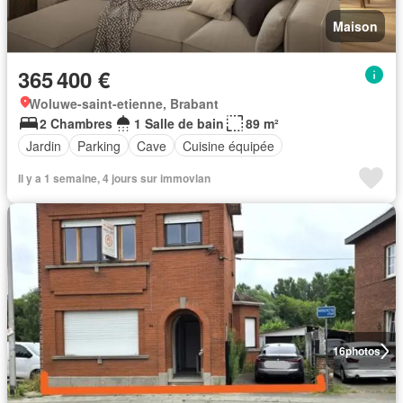
Maison
365 400 €
Woluwe-saint-etienne, Brabant
2 Chambres
1 Salle de bain
89 m²
Jardin
Parking
Cave
Cuisine équipée
Il y a 1 semaine, 4 jours sur immovlan
16
photos