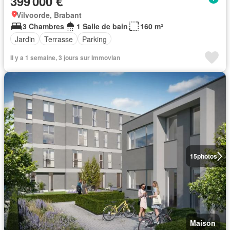
399 000 €
Vilvoorde, Brabant
3 Chambres
1 Salle de bain
160 m²
Jardin
Terrasse
Parking
Il y a 1 semaine, 3 jours sur Immovlan
15
photos
Maison