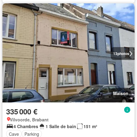
13
photos
Maison
335 000 €
Vilvoorde, Brabant
4 Chambres
1 Salle de bain
151 m²
Cave
Parking