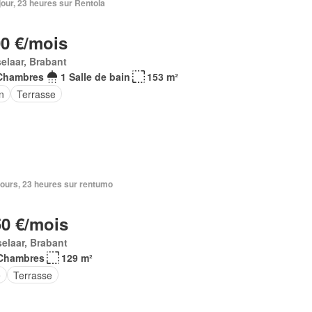
1 jour, 23 heures sur Rentola
00 €/mois
elaar, Brabant
Chambres
1 Salle de bain
153 m²
n
Terrasse
2 jours, 23 heures sur rentumo
50 €/mois
elaar, Brabant
Chambres
129 m²
e
Terrasse