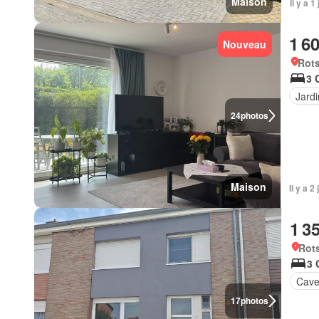
Maison
Il y a 
1 6
Nouveau
Rots
3 
Jardi
24
photos
Maison
Il y a 
1 3
Rots
3 
Cav
17
photos