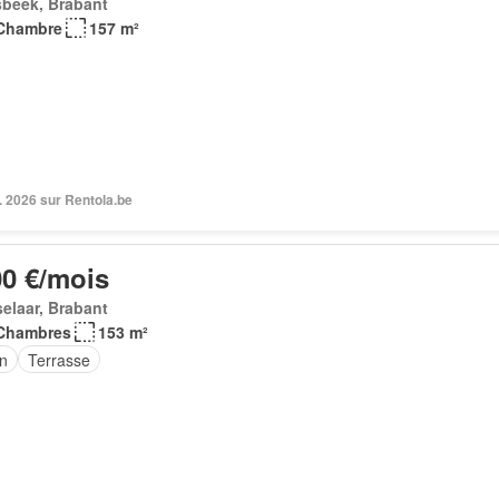
sbeek, Brabant
Chambre
157 m²
. 2026 sur Rentola.be
00 €/mois
elaar, Brabant
Chambres
153 m²
in
Terrasse