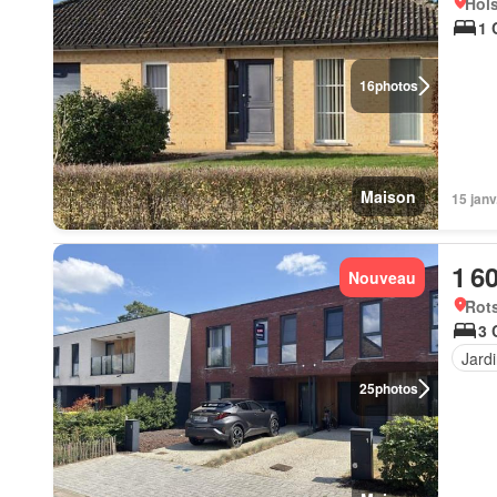
Hol
1 
16
photos
Maison
15 janv
1 6
Nouveau
Rots
3 
Jard
25
photos