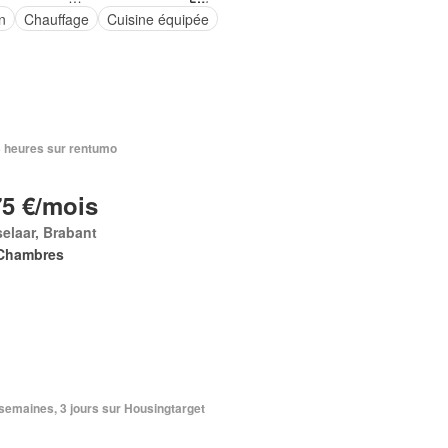
n
Chauffage
Cuisine équipée
23 heures sur rentumo
75 €/mois
elaar, Brabant
Chambres
2 semaines, 3 jours sur Housingtarget