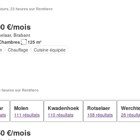
6 jours, 23 heures sur Renthero
00 €/mois
elaar, Brabant
Chambres
125 m²
in
Chauffage
Cuisine équipée
23 heures sur Renthero
ar
Molen
Kwadenhoek
Rotselaer
Werchte
tats
111 résultats
110 résultats
108 résultats
28 résult
50 €/mois