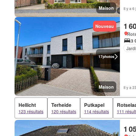
Maison
Il y a 
1 6
Nouveau
Rots
3 
Jard
17
photos
Maison
Il y a 
Hellicht
Terheide
Putkapel
Rotsela
123 résultats
120 résultats
114 résultats
111 résul
1 0