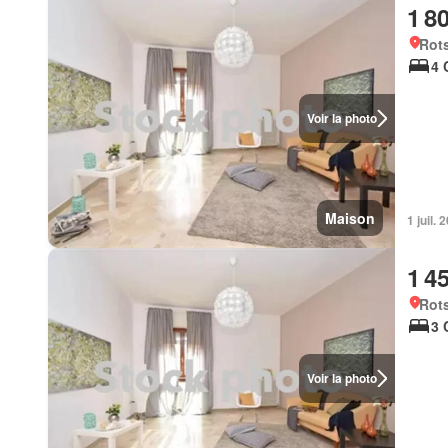
1 8
Rots
4 
Voir la photo
Maison
1 juil.
1 4
Rots
3 
Voir la photo