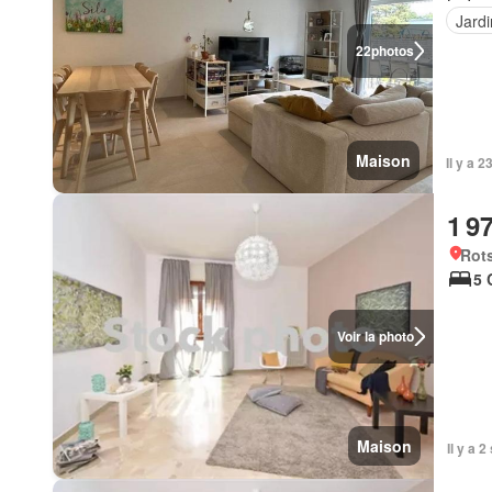
Jardi
22
photos
Maison
Il y a 
1 9
Rots
5 
Voir la photo
Maison
Il y a 