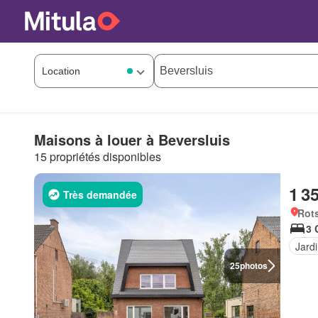
Maisons à louer à Beversluis
15 propriétés disponibles
1 3
Très demandée
Rots
3 
Jard
25
photos