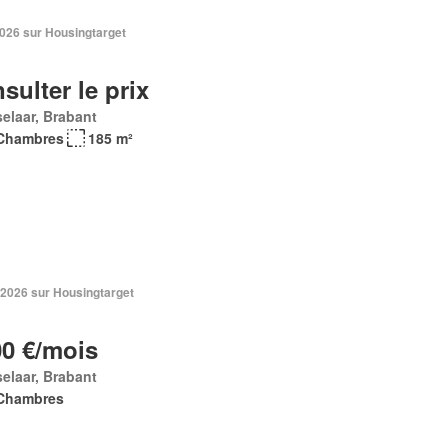
2026 sur Housingtarget
sulter le prix
elaar, Brabant
Chambres
185 m²
 2026 sur Housingtarget
00 €/mois
elaar, Brabant
Chambres