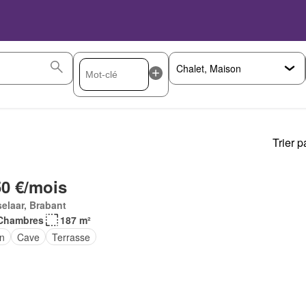
Trier p
50 €/mois
elaar, Brabant
Chambres
187 m²
in
Cave
Terrasse