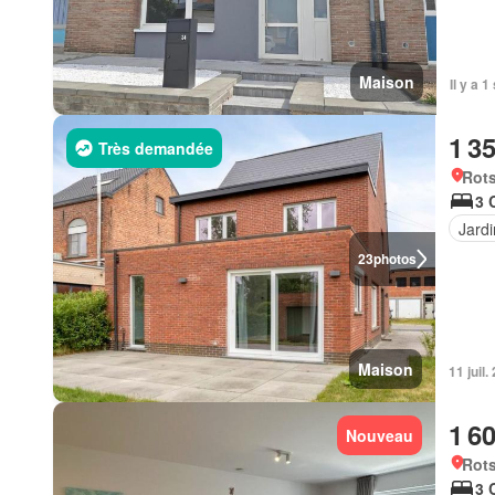
Maison
Il y a 
1 3
Très demandée
Rots
3 
Jardi
23
photos
Maison
11 juil
1 6
Nouveau
Rots
3 