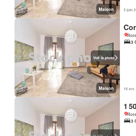
Maison
3 juin 
Con
Rots
3 
Voir la photo
Maison
16 avr.
1 5
Rots
3 