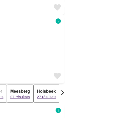
r
Meesberg
Holsbeek
Vaken
Hoogland
ats
27 résultats
27 résultats
25 résultats
25 résultats
2