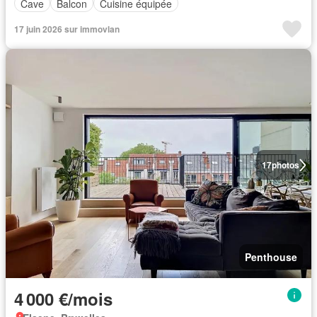
Cave
Balcon
Cuisine équipée
17 juin 2026 sur immovlan
17
photos
Penthouse
4 000 €/mois