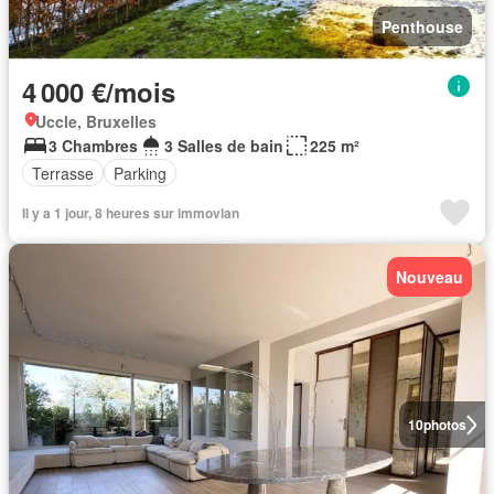
Penthouse
4 000 €/mois
Uccle, Bruxelles
3 Chambres
3 Salles de bain
225 m²
Terrasse
Parking
Il y a 1 jour, 8 heures sur immovlan
Nouveau
10
photos