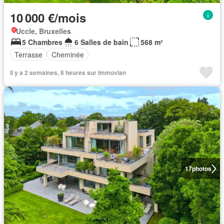
10 000 €/mois
Uccle, Bruxelles
5 Chambres
6 Salles de bain
568 m²
Terrasse
Cheminée
Il y a 2 semaines, 8 heures sur Immovlan
17
photos