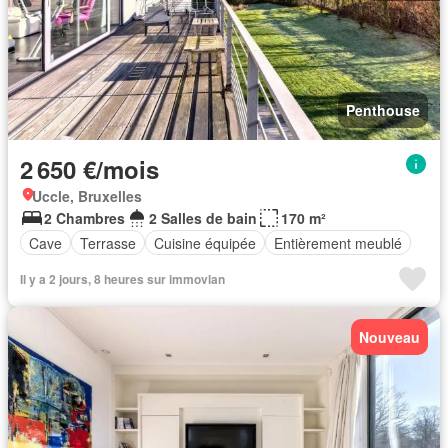
Penthouse
2 650 €/mois
Uccle, Bruxelles
2 Chambres
2 Salles de bain
170 m²
Cave
Terrasse
Cuisine équipée
Entièrement meublé
Il y a 2 jours, 8 heures sur immovlan
Nouveau