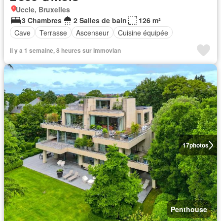
Uccle, Bruxelles
3 Chambres
2 Salles de bain
126 m²
Cave
Terrasse
Ascenseur
Cuisine équipée
Il y a 1 semaine, 8 heures sur Immovlan
17
photos
Penthouse