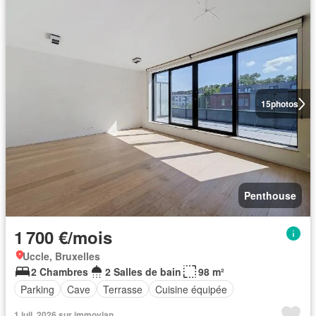
15
photos
Penthouse
1 700 €/mois
Uccle, Bruxelles
2 Chambres
2 Salles de bain
98 m²
Parking
Cave
Terrasse
Cuisine équipée
1 juil. 2026 sur immovlan