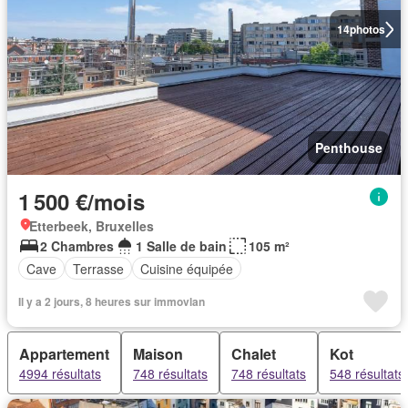
14
photos
Penthouse
1 500 €/mois
Etterbeek, Bruxelles
2 Chambres
1 Salle de bain
105 m²
Cave
Terrasse
Cuisine équipée
Il y a 2 jours, 8 heures sur immovlan
Appartement
Maison
Chalet
Kot
4994 résultats
748 résultats
748 résultats
548 résultats