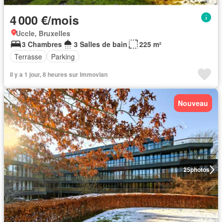
4 000 €/mois
Uccle, Bruxelles
3 Chambres
3 Salles de bain
225 m²
Terrasse
Parking
Il y a 1 jour, 8 heures sur Immovlan
Nouveau
25
photos