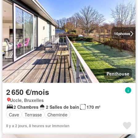
16
photos
Penthouse
2 650 €/mois
Uccle, Bruxelles
2 Chambres
2 Salles de bain
170 m²
Cave
Terrasse
Cheminée
Il y a 2 jours, 8 heures sur Immovlan