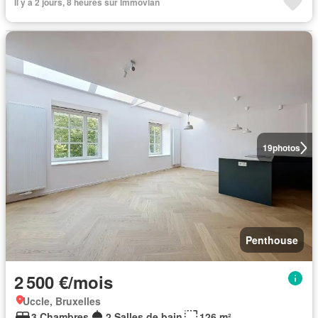
Il y a 2 jours, 8 heures sur Immovlan
19
photos
Penthouse
2 500 €/mois
Uccle, Bruxelles
3 Chambres
2 Salles de bain
126 m²