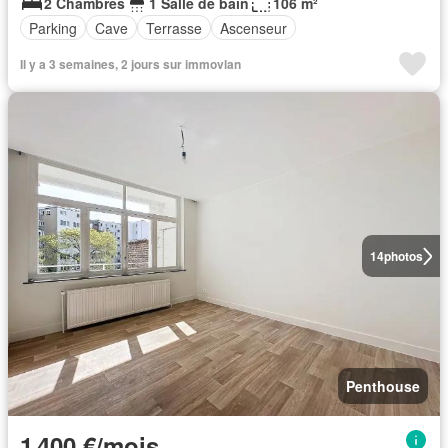
2 Chambres
1 Salle de bain
106 m²
Parking
Cave
Terrasse
Ascenseur
Il y a 3 semaines, 2 jours sur immovlan
14
photos
Penthouse
1 400 €/mois