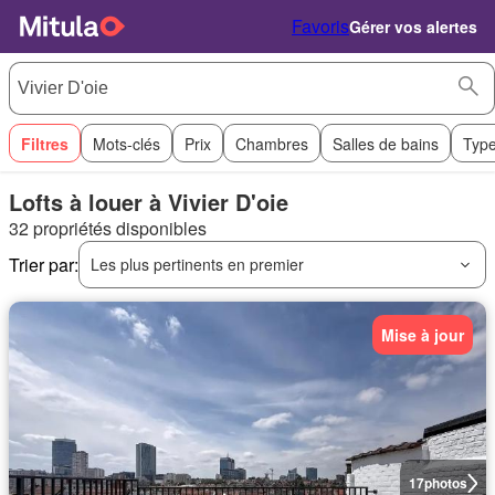
Favoris
Gérer vos alertes
Filtres
Mots-clés
Prix
Chambres
Salles de bains
Type
Lofts à louer à Vivier D'oie
32 propriétés disponibles
Trier par:
Les plus pertinents en premier
Mise à jour
17
photos