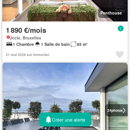
Penthouse
1 890 €/mois
Uccle, Bruxelles
1 Chambre
1 Salle de bain
85 m²
21 mai 2026 sur immovlan
24
photos
Créer une alerte