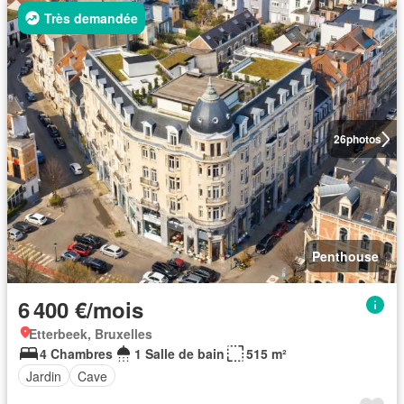
Très demandée
26
photos
Penthouse
6 400 €/mois
Etterbeek, Bruxelles
4 Chambres
1 Salle de bain
515 m²
Jardin
Cave