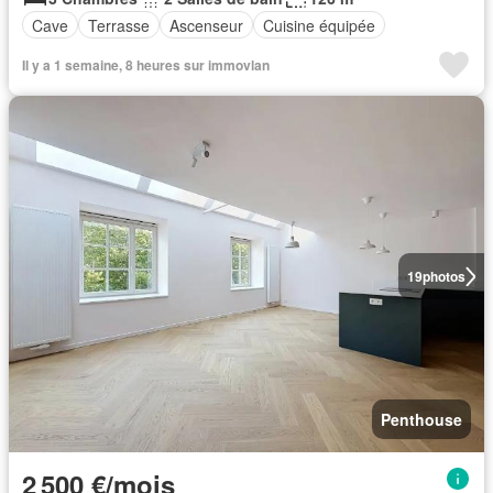
Cave
Terrasse
Ascenseur
Cuisine équipée
Il y a 1 semaine, 8 heures sur immovlan
19
photos
Penthouse
2 500 €/mois