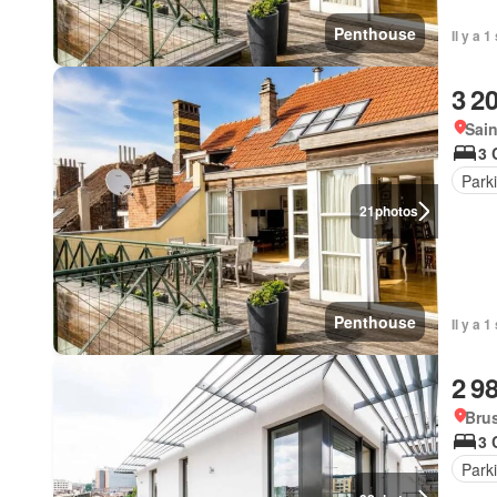
Penthouse
Il y a 
3 2
Sain
3 
Park
21
photos
Penthouse
Il y a 
2 9
Brus
3 
Park