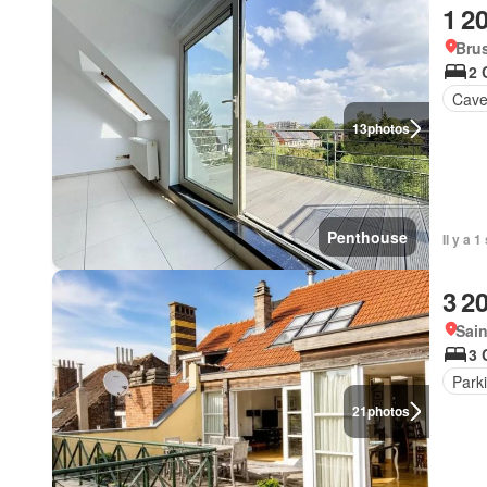
1 2
Brus
2 
Cav
13
photos
Penthouse
Il y a 
3 2
Sain
3 
Park
21
photos