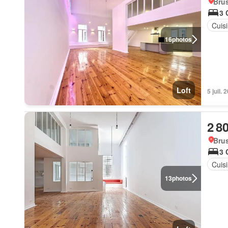
Brus
3 
Cuis
16
photos
Loft
5 juil.
2 8
Brus
3 
Cuis
13
photos