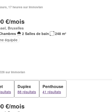
4 jours, 17 heures sur Immovlan
00 €/mois
sel, Bruxelles
Chambres
2 Salles de bain
248 m²
ine équipée
 2026 sur Immovlan
et
Duplex
Penthouse
sultats
88 résultats
41 résultats
00 €/mois