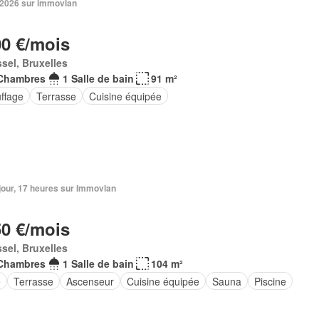
n 2026 sur immovlan
00 €/mois
sel, Bruxelles
Chambres
1 Salle de bain
91 m²
ffage
Terrasse
Cuisine équipée
1 jour, 17 heures sur Immovlan
50 €/mois
sel, Bruxelles
Chambres
1 Salle de bain
104 m²
e
Terrasse
Ascenseur
Cuisine équipée
Sauna
Piscine