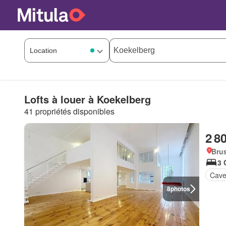
Lofts à louer à Koekelberg
41 propriétés disponibles
2 8
Brus
3 
Cav
8
photos