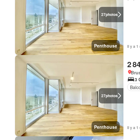
27
photos
Penthouse
Il y a 
2 8
Brus
3 
Balc
27
photos
Penthouse
Il y a 