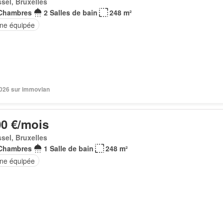
sel, Bruxelles
Chambres
2 Salles de bain
248 m²
ine équipée
 2026 sur immovlan
00 €/mois
sel, Bruxelles
Chambres
1 Salle de bain
248 m²
ine équipée