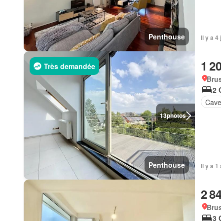
Penthouse
Il y a 
1 2
Très demandée
Brus
2 
Cav
13
photos
Penthouse
Il y a 
2 8
Brus
3 