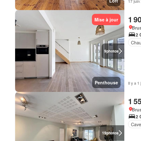
Loft
17 jui
1 9
Mise à jour
Brus
2 
Chau
9
photos
Penthouse
Il y a 
1 5
Brus
2 
Cav
19
photos