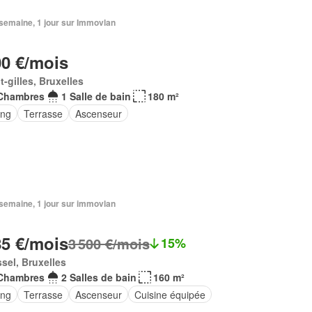
1 semaine, 1 jour sur Immovlan
00 €/mois
t-gilles, Bruxelles
Chambres
1 Salle de bain
180 m²
ing
Terrasse
Ascenseur
1 semaine, 1 jour sur immovlan
85 €/mois
3 500 €/mois
15%
sel, Bruxelles
Chambres
2 Salles de bain
160 m²
ing
Terrasse
Ascenseur
Cuisine équipée