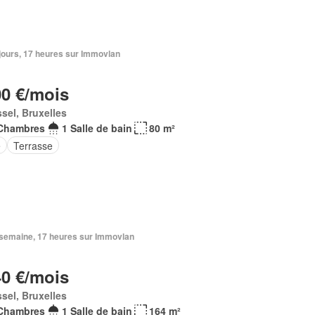
4 jours, 17 heures sur Immovlan
00 €/mois
sel, Bruxelles
Chambres
1 Salle de bain
80 m²
e
Terrasse
1 semaine, 17 heures sur Immovlan
40 €/mois
sel, Bruxelles
Chambres
1 Salle de bain
164 m²