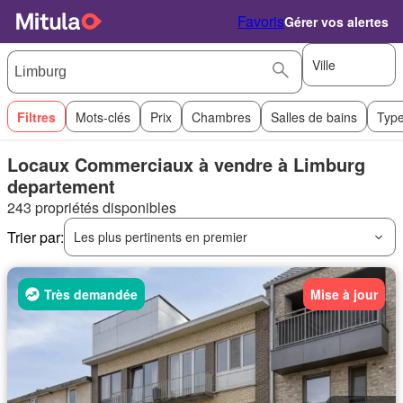
Favoris
Gérer vos alertes
Ville
Filtres
Mots-clés
Prix
Chambres
Salles de bains
Type
Locaux Commerciaux à vendre à Limburg
departement
243 propriétés disponibles
Trier par:
Les plus pertinents en premier
Très demandée
Mise à jour