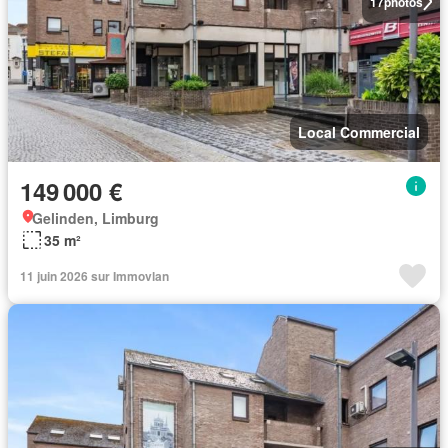
17
photos
Local Commercial
149 000 €
Gelinden, Limburg
35 m²
11 juin 2026 sur Immovlan