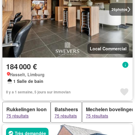
26
photos
Local Commercial
184 000 €
Hasselt, Limburg
1 Salle de bain
Il y a 1 semaine, 5 jours sur immovlan
Rukkelingen loon
Batsheers
Mechelen bovelingen
75 résultats
75 résultats
75 résultats
Très demandée