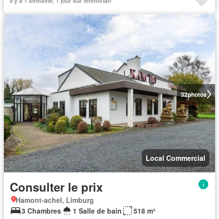
Il y a 1 semaine, 1 jour sur immovlan
32
photos
Local Commercial
Consulter le prix
Hamont-achel, Limburg
3 Chambres
1 Salle de bain
518 m²