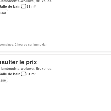
-lambrechts-woluwe, Bruxelles
Salle de bain
81 m²
asse
2 semaines, 2 heures sur Immovlan
sulter le prix
-lambrechts-woluwe, Bruxelles
Salle de bain
81 m²
asse