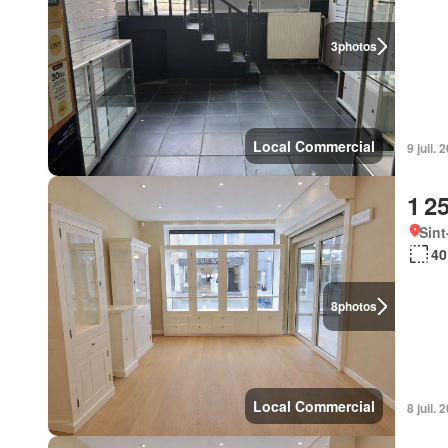
3
photos
Local Commercial
9 juil.
1 2
Sint
40
8
photos
Local Commercial
8 juil.