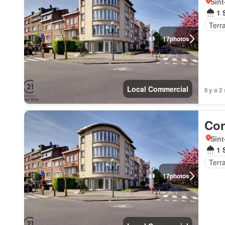
Sint
1 
Terr
17
photos
Local Commercial
Il y a 
Con
Sint
1 
Terr
17
photos