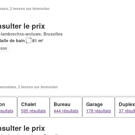
2 jours, 2 heures sur Immovlan
sulter le prix
-lambrechts-woluwe, Bruxelles
Salle de bain
81 m²
asse
2 semaines, 2 heures sur Immovlan
on
Chalet
Bureau
Garage
Duplex
sultats
595 résultats
444 résultats
178 résultats
37 résul
sulter le prix