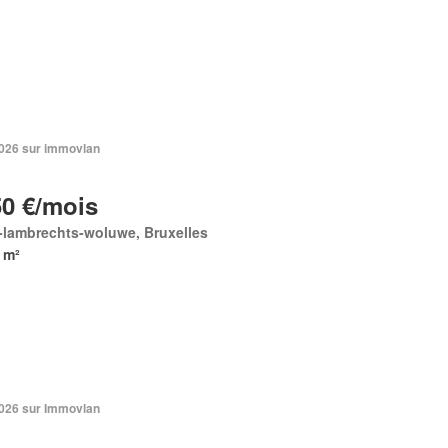
 2026 sur immovlan
50 €/mois
-lambrechts-woluwe, Bruxelles
 m²
 2026 sur Immovlan