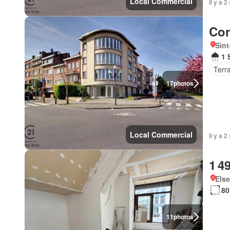
Local Commercial
Il y a 
Con
Sint
1 
Terr
17
photos
Local Commercial
Il y a 
1 4
Else
80
11
photos