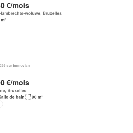
50 €/mois
-lambrechts-woluwe, Bruxelles
 m²
 2026 sur immovlan
00 €/mois
ne, Bruxelles
Salle de bain
90 m²
e