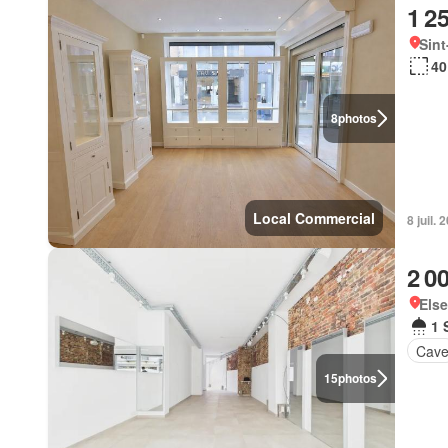
1 2
Sint
40
8
photos
Local Commercial
8 juil.
2 0
Else
1 
Cav
15
photos