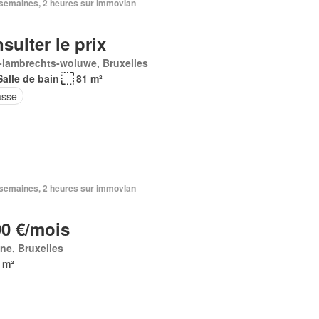
2 semaines, 2 heures sur immovlan
sulter le prix
-lambrechts-woluwe, Bruxelles
Salle de bain
81 m²
asse
2 semaines, 2 heures sur immovlan
90 €/mois
ne, Bruxelles
 m²