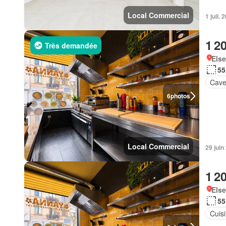
Local Commercial
1 juil.
1 2
Très demandée
Else
55
Cav
6
photos
Local Commercial
29 jui
1 2
Else
55
Cuis