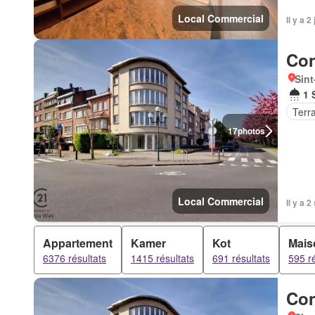
Local Commercial
Il y a 
Con
Sint
1 
Terr
17
photos
Local Commercial
Il y a 
Appartement
Kamer
Kot
Mais
6376 résultats
1415 résultats
691 résultats
595 ré
Con