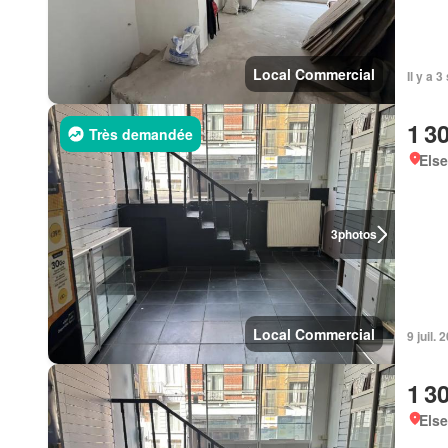
Local Commercial
Il y a 
1 3
Très demandée
Else
3
photos
Local Commercial
9 juil.
1 3
Else