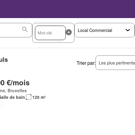
uls
Trier par:
Les plus pertinent
00 €/mois
ne, Bruxelles
Salle de bain
120 m²
e