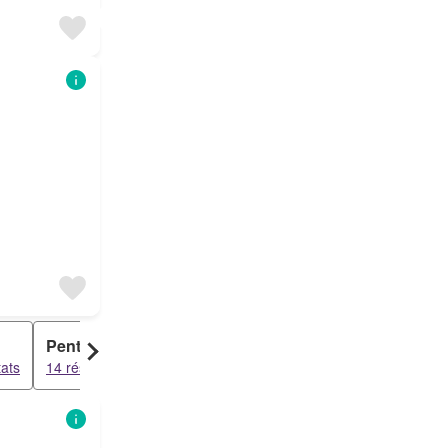
Penthouse
Loft
tats
14 résultats
14 résultats