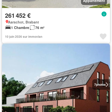
Appartement
261 452 €
Aarschot, Brabant
1 Chambre
76 m²
10 juin 2026 sur immovlan
7
photos