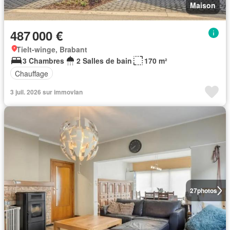
Maison
487 000 €
Tielt-winge, Brabant
3 Chambres
2 Salles de bain
170 m²
Chauffage
3 juil. 2026 sur immovlan
27
photos