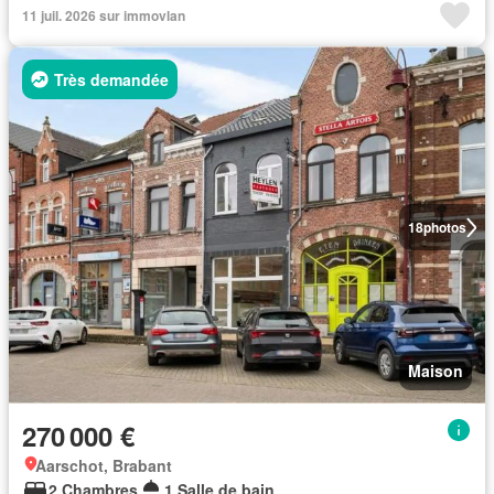
11 juil. 2026 sur immovlan
Très demandée
18
photos
Maison
270 000 €
Aarschot, Brabant
2 Chambres
1 Salle de bain