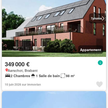
7
photos
Appartement
349 000 €
Aarschot, Brabant
2 Chambres
1 Salle de bain
98 m²
10 juin 2026 sur immovlan