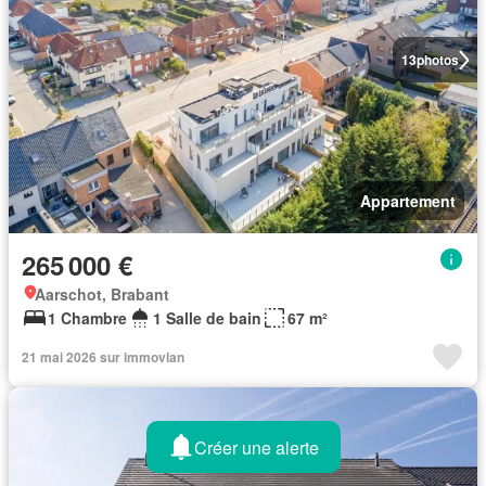
13
photos
Appartement
265 000 €
Aarschot, Brabant
1 Chambre
1 Salle de bain
67 m²
21 mai 2026 sur immovlan
Créer une alerte