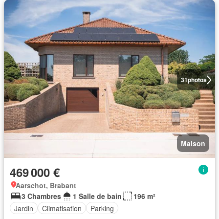
31
photos
Maison
469 000 €
Aarschot, Brabant
3 Chambres
1 Salle de bain
196 m²
Jardin
Climatisation
Parking