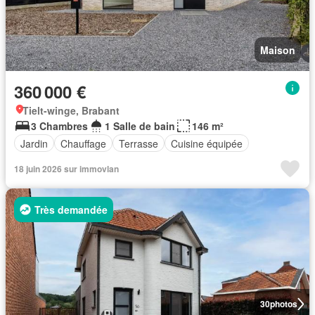
Maison
360 000 €
Tielt-winge, Brabant
3 Chambres
1 Salle de bain
146 m²
Jardin
Chauffage
Terrasse
Cuisine équipée
18 juin 2026 sur immovlan
Très demandée
30
photos