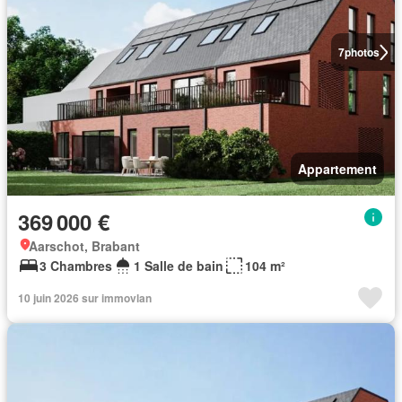
7
photos
Appartement
369 000 €
Aarschot, Brabant
3 Chambres
1 Salle de bain
104 m²
10 juin 2026 sur immovlan