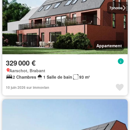
7
photos
Appartement
329 000 €
Aarschot, Brabant
2 Chambres
1 Salle de bain
93 m²
10 juin 2026 sur immovlan