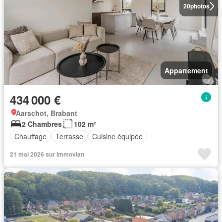
20
photos
Appartement
434 000 €
Aarschot, Brabant
2 Chambres
102 m²
Chauffage
Terrasse
Cuisine équipée
21 mai 2026 sur immovlan