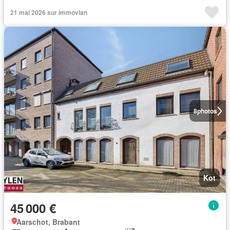
21 mai 2026 sur immovlan
8
photos
Kot
45 000 €
Aarschot, Brabant