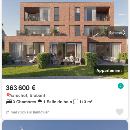
9
photos
Appartement
363 600 €
Aarschot, Brabant
3 Chambres
1 Salle de bain
113 m²
21 mai 2026 sur immovlan