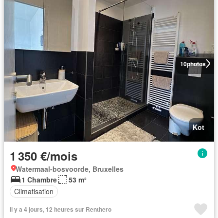
10
photos
Kot
1 350 €/mois
Watermaal-bosvoorde, Bruxelles
1 Chambre
53 m²
Climatisation
Il y a 4 jours, 12 heures sur Renthero