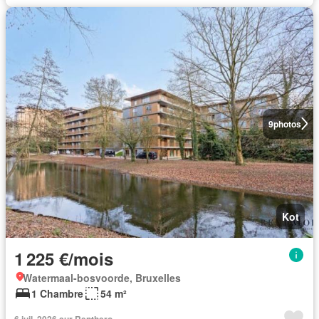
9
photos
Kot
1 225 €/mois
Watermaal-bosvoorde, Bruxelles
1 Chambre
54 m²