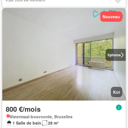
6 juil. 2026 sur Renthero
Nouveau
6
photos
Kot
800 €/mois
Watermaal-bosvoorde, Bruxelles
1 Salle de bain
28 m²