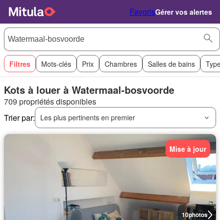
Favoris
Gérer vos alertes
Filtres
Mots-clés
Prix
Chambres
Salles de bains
Type
Kots à louer à Watermaal-bosvoorde
709 propriétés disponibles
Trier par:
Les plus pertinents en premier
Mise à jour
10
photos