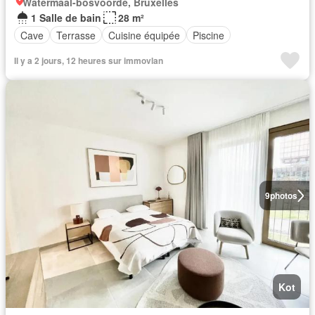
Watermaal-bosvoorde, Bruxelles
1 Salle de bain
28 m²
Cave
Terrasse
Cuisine équipée
Piscine
Il y a 2 jours, 12 heures sur immovlan
9
photos
Kot