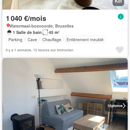
Kot
1 040 €/mois
Watermaal-bosvoorde, Bruxelles
1 Salle de bain
45 m²
Parking
Cave
Chauffage
Entièrement meublé
Il y a 1 semaine, 12 heures sur immovlan
10
photos