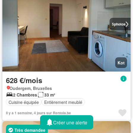
5
photos
Kot
628 €/mois
Oudergem, Bruxelles
2 Chambres
33 m²
Cuisine équipée
Entièrement meublé
Il y a 1 semaine, 4 jours sur Rentola.be
Créer une alerte
Très demandée