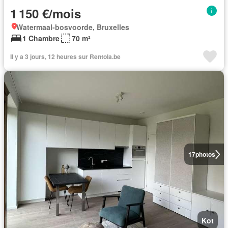
1 150 €/mois
Watermaal-bosvoorde, Bruxelles
1 Chambre
70 m²
Il y a 3 jours, 12 heures sur Rentola.be
17
photos
Kot