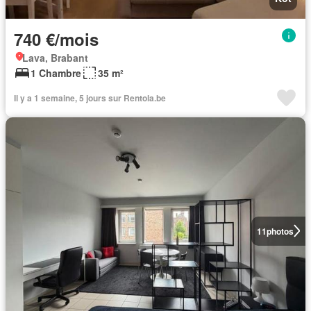
740 €/mois
Lava, Brabant
1 Chambre
35 m²
Il y a 1 semaine, 5 jours sur Rentola.be
11
photos