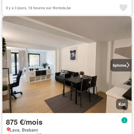
Il y a 3 jours, 18 heures sur Rentola.be
8
photos
Kot
875 €/mois
Lava, Brabant