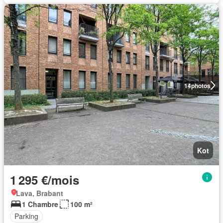
14
photos
Kot
1 295 €/mois
Lava, Brabant
1 Chambre
100 m²
Parking