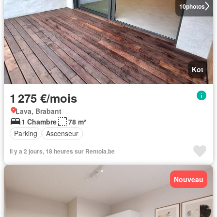
10
photos
Kot
1 275 €/mois
Lava, Brabant
1 Chambre
78 m²
Parking
Ascenseur
Il y a 2 jours, 18 heures sur Rentola.be
Nouveau