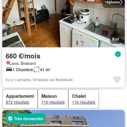
16
photos
Kot
660 €/mois
Lava, Brabant
1 Chambre
41 m²
Il y a 1 semaine, 18 heures sur Rentola.be
Appartement
Maison
Chalet
872 résultats
116 résultats
116 résultats
Très demandée