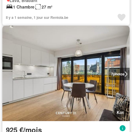
Lava, Brabant
1 Chambre
27 m²
Il y a 1 semaine, 1 jour sur Rentola.be
7
photos
Kot
925 €/mois