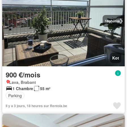
18
photos
Kot
900 €/mois
Lava, Brabant
1 Chambre
55 m²
Parking
Il y a 3 jours, 18 heures sur Rentola.be