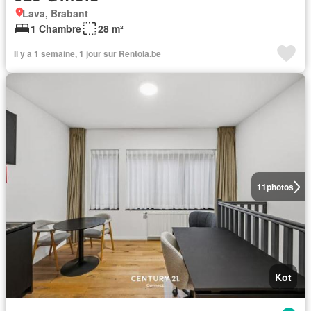
Lava, Brabant
1 Chambre
28 m²
Il y a 1 semaine, 1 jour sur Rentola.be
11
photos
Kot