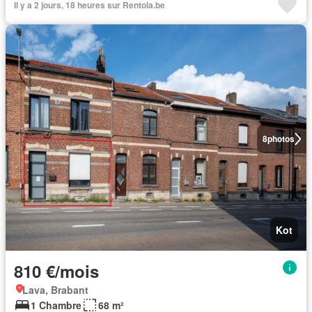
Il y a 2 jours, 18 heures sur Rentola.be
8
photos
Kot
810 €/mois
Lava, Brabant
1 Chambre
68 m²