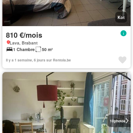
Kot
810 €/mois
Lava, Brabant
1 Chambre
50 m²
Il y a 1 semaine, 6 jours sur Rentola.be
10
photos