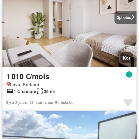
3
photos
Kot
1 010 €/mois
Lava, Brabant
1 Chambre
39 m²
Il y a 2 jours, 18 heures sur Rentola.be