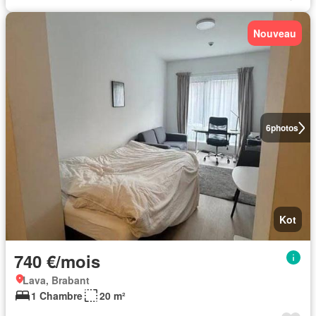
Nouveau
6
photos
Kot
740 €/mois
Lava, Brabant
1 Chambre
20 m²