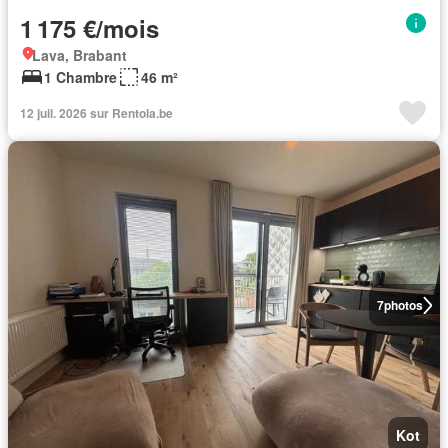
1 175 €/mois
Lava, Brabant
1 Chambre
46 m²
12 juil. 2026 sur Rentola.be
7
photos
Kot