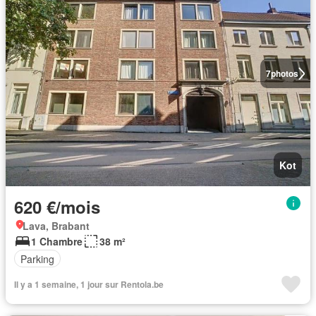
7
photos
Kot
620 €/mois
Lava, Brabant
1 Chambre
38 m²
Parking
Il y a 1 semaine, 1 jour sur Rentola.be