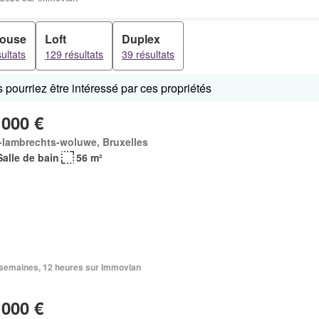
house
Loft
Duplex
ultats
129 résultats
39 résultats
pourriez être intéressé par ces propriétés
 000 €
-lambrechts-woluwe, Bruxelles
Salle de bain
56 m²
3 semaines, 12 heures sur Immovlan
 000 €