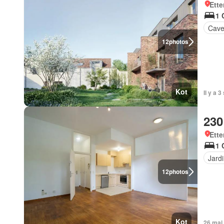
Ette
1 
Cav
12
photos
Kot
Il y a 
230
Ette
1 
Jard
12
photos
Kot
26 mai