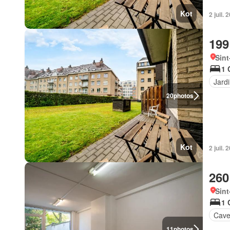
Kot
2 juil.
199
Sint
1 
Jard
20
photos
Kot
2 juil.
260
Sint
1 
Cav
11
photos