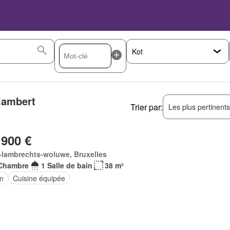
lambert
Trier par:
Les plus pertinent
 900 €
-lambrechts-woluwe, Bruxelles
Chambre
1 Salle de bain
38 m²
in
Cuisine équipée