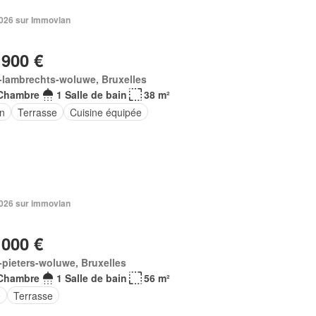
 2026 sur Immovlan
 900 €
-lambrechts-woluwe, Bruxelles
Chambre
1 Salle de bain
38 m²
in
Terrasse
Cuisine équipée
 2026 sur immovlan
 000 €
-pieters-woluwe, Bruxelles
Chambre
1 Salle de bain
56 m²
e
Terrasse