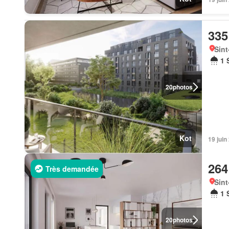
335
Sint
1 
20
photos
Kot
19 jui
264
Très demandée
Sint
1 
20
photos