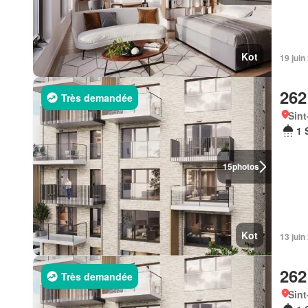
Kot
19 jui
262
Très demandée
Sint
1 
15
photos
Kot
13 jui
262
Très demandée
Sint