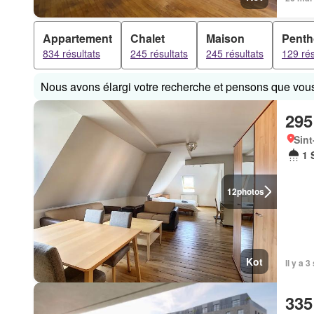
Appartement
Chalet
Maison
Pent
834 résultats
245 résultats
245 résultats
129 rés
Nous avons élargi votre recherche et pensons que vous 
295
Sint
1 
12
photos
Kot
Il y a 
335