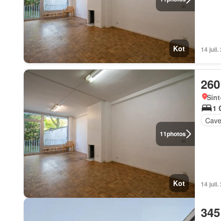
Kot
14 juil
260
Sint
1 
Cav
11
photos
Kot
14 juil
345