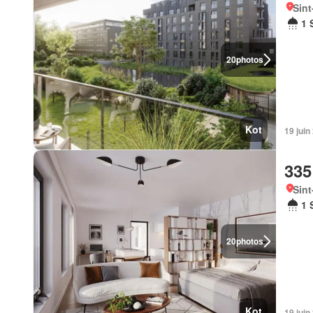
Sint
1 
20
photos
Kot
19 jui
335
Sint
1 
20
photos
Kot
19 jui