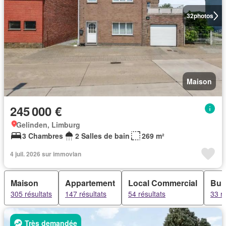
32
photos
Maison
245 000 €
Gelinden, Limburg
3 Chambres
2 Salles de bain
269 m²
4 juil. 2026 sur immovlan
Maison
Appartement
Local Commercial
Bur
305 résultats
147 résultats
54 résultats
33 ré
Très demandée