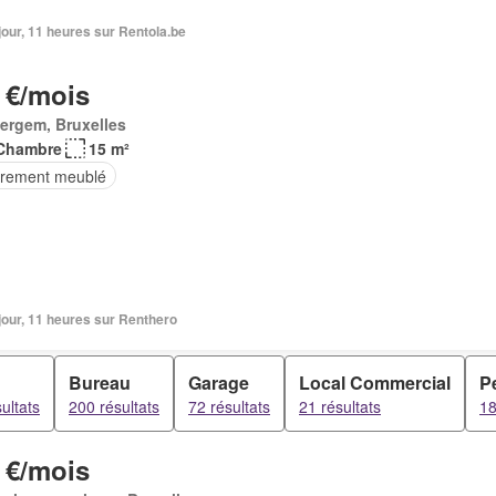
1 jour, 11 heures sur Rentola.be
 €/mois
ergem, Bruxelles
Chambre
15 m²
èrement meublé
1 jour, 11 heures sur Renthero
Bureau
Garage
Local Commercial
P
ultats
200 résultats
72 résultats
21 résultats
18
 €/mois