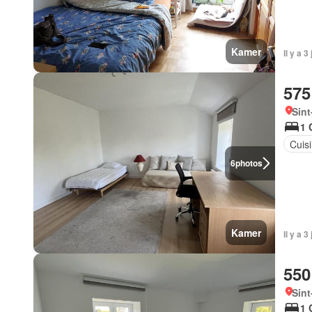
Kamer
Il y a 
575
Sint
1 
Cuis
6
photos
Kamer
Il y a 
550
Sint
1 