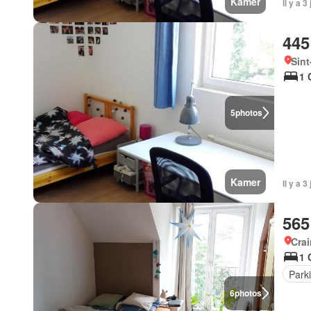
Kamer
Il y a 
445
Sin
1 
5
photos
Kamer
Il y a 
565
Cra
1 
Park
6
photos