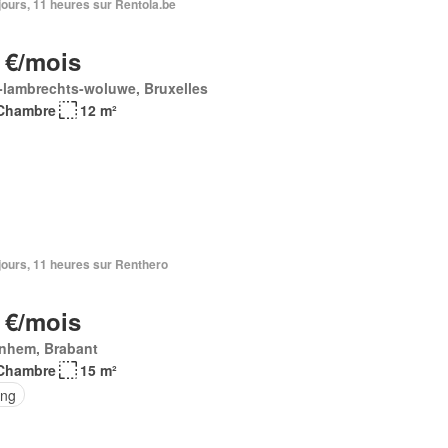
3 jours, 11 heures sur Rentola.be
 €/mois
t-lambrechts-woluwe, Bruxelles
Chambre
12 m²
3 jours, 11 heures sur Renthero
 €/mois
inhem, Brabant
Chambre
15 m²
ing