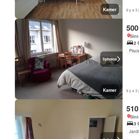
Kamer
Il y a 
500
Sint
2 
Pisci
5
photos
Kamer
Il y a 
510
Sint
3 
Jard