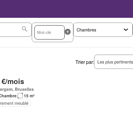
Trier par:
Les plus pertinent
 €/mois
ergem, Bruxelles
Chambre
15 m²
èrement meublé