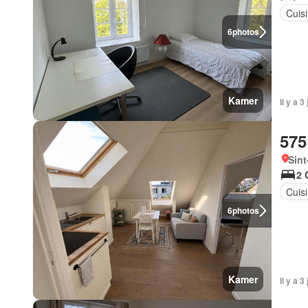
Cuis
6
photos
Kamer
Il y a 
575
Sint
2 
Cuis
6
photos
Kamer
Il y a 