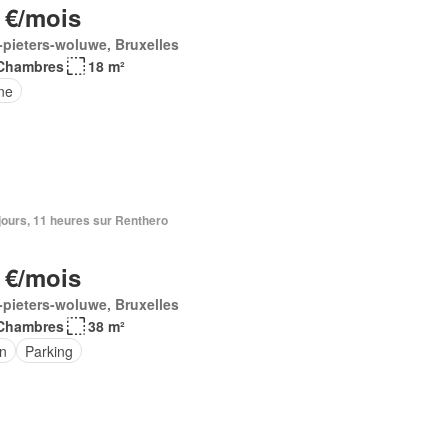
 €/mois
-pieters-woluwe, Bruxelles
Chambres
18 m²
ne
3 jours, 11 heures sur Renthero
 €/mois
-pieters-woluwe, Bruxelles
Chambres
38 m²
in
Parking