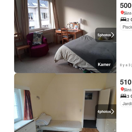
500
Sint
2 
Pisci
5
photos
Kamer
Il y a 
510
Sint
3 
Jard
4
photos