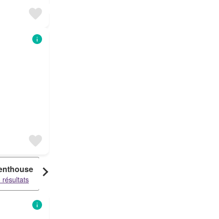
enthouse
Loft
Duplex
 résultats
18 résultats
15 résultats