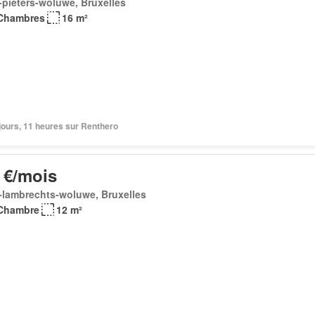
-pieters-woluwe, Bruxelles
Chambres
16 m²
3 jours, 11 heures sur Renthero
 €/mois
t-lambrechts-woluwe, Bruxelles
Chambre
12 m²