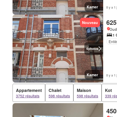
Kamer
Il y a 
625
Nouveau
Oud
1 
Enti
6
photos
Kamer
Il y a 
Appartement
Chalet
Maison
Kot
3752 résultats
598 résultats
598 résultats
339 rés
450