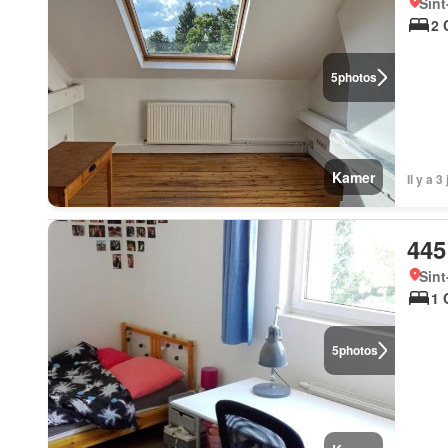
Sint
2 
5
photos
Kamer
Il y a 
445
Sin
1 
5
photos