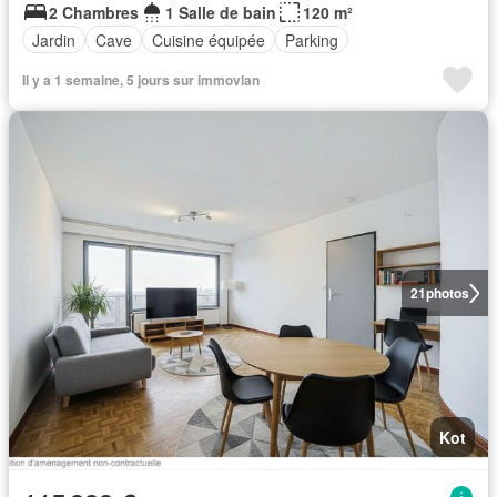
2 Chambres
1 Salle de bain
120 m²
Jardin
Cave
Cuisine équipée
Parking
Il y a 1 semaine, 5 jours sur immovlan
21
photos
Kot