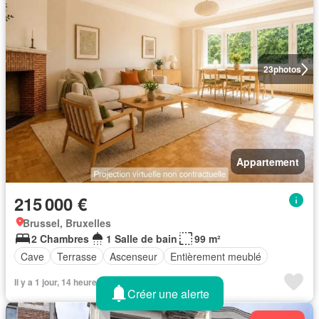
23
photos
Appartement
215 000 €
Brussel, Bruxelles
2 Chambres
1 Salle de bain
99 m²
Cave
Terrasse
Ascenseur
Entièrement meublé
Il y a 1 jour, 14 heures sur immovlan
Créer une alerte