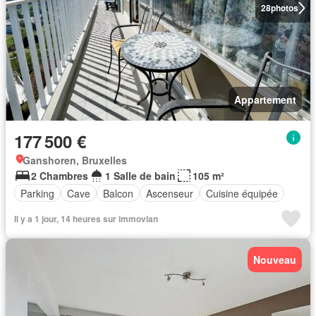
28
photos
Appartement
177 500 €
Ganshoren, Bruxelles
2 Chambres
1 Salle de bain
105 m²
Parking
Cave
Balcon
Ascenseur
Cuisine équipée
Il y a 1 jour, 14 heures sur immovlan
Nouveau