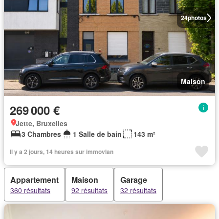
24
photos
Maison
269 000 €
Jette, Bruxelles
3 Chambres
1 Salle de bain
143 m²
Il y a 2 jours, 14 heures sur immovlan
Appartement
Maison
Garage
360 résultats
92 résultats
32 résultats