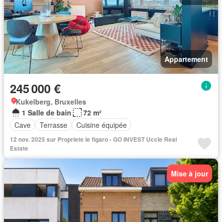
Appartement
245 000 €
Kukelberg, Bruxelles
1 Salle de bain
72 m²
Cave
Terrasse
Cuisine équipée
12 nov. 2025 sur Propriete le figaro - GO INVEST Uccle Real
Estate
Mise à jour