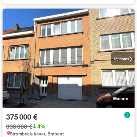
13
photos
Maison
375 000 €
390 000 €
4%
Strombeek-bever, Brabant