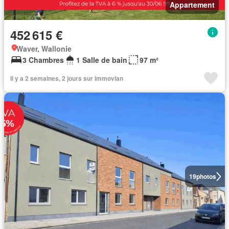
Appartement
452 615 €
Waver, Wallonie
3 Chambres
1 Salle de bain
97 m²
Il y a 2 semaines, 2 jours sur Immovlan
19
photos