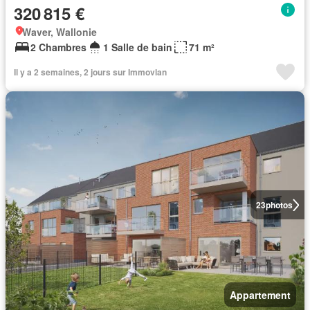
320 815 €
Waver, Wallonie
2 Chambres
1 Salle de bain
71 m²
Il y a 2 semaines, 2 jours sur Immovlan
23
photos
Appartement