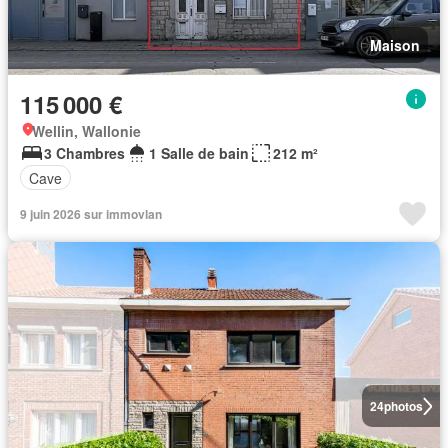
Maison
115 000 €
Wellin, Wallonie
3 Chambres
1 Salle de bain
212 m²
Cave
9 juin 2026 sur immovlan
24
photos