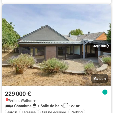
32
photos
Maison
229 000 €
Wellin, Wallonie
3 Chambres
1 Salle de bain
127 m²
Jardin
Terrasse
Cuisine équipée
Parking