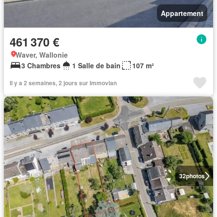
Appartement
461 370 €
Waver, Wallonie
3 Chambres
1 Salle de bain
107 m²
Il y a 2 semaines, 2 jours sur Immovlan
32
photos