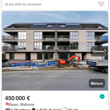
25 juin 2026 sur immovlan
7
photos
Maison
450 000 €
Waver, Wallonie
2 Chambres
1 Salle de bain
101 m²