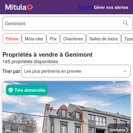
Favoris
Gérer vos alertes
Filtres
Mots-clés
Prix
Chambres
Salles de bains
Type
Propriétés à vendre à Genimont
165 propriétés disponibles
Trier par:
Les plus pertinents en premier
Très demandée
24
photos