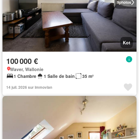
9
photos
Kot
100 000 €
Waver, Wallonie
1 Chambre
1 Salle de bain
35 m²
14 juil. 2026 sur Immovlan