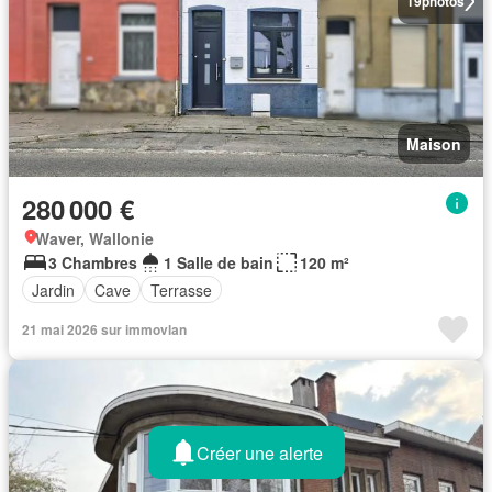
19
photos
Maison
280 000 €
Waver, Wallonie
3 Chambres
1 Salle de bain
120 m²
Jardin
Cave
Terrasse
21 mai 2026 sur immovlan
Créer une alerte