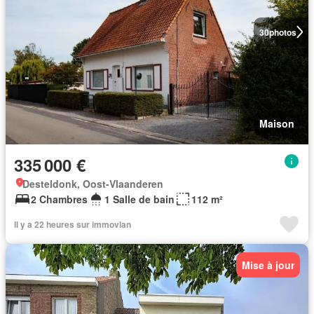
30
photos
Maison
335 000 €
Desteldonk, Oost-Vlaanderen
2 Chambres
1 Salle de bain
112 m²
Il y a 22 heures sur immovlan
Mise à jour