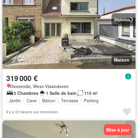
20
photos
Maison
319 000 €
Oostende, West-Vlaanderen
3 Chambres
1 Salle de bain
115 m²
Jardin
Cave
Balcon
Terrasse
Parking
Il y a 22 heures sur immovlan
Mise à jour