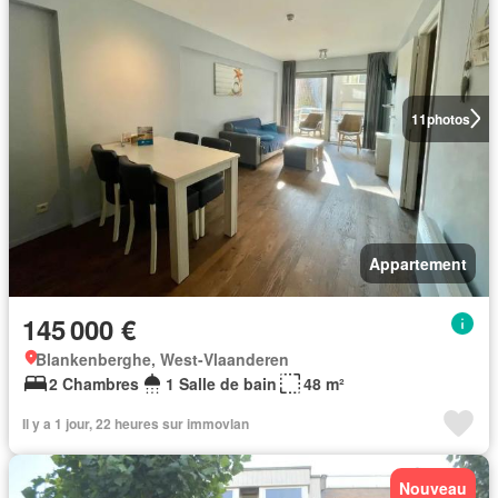
11
photos
Appartement
145 000 €
Blankenberghe, West-Vlaanderen
2 Chambres
1 Salle de bain
48 m²
Il y a 1 jour, 22 heures sur immovlan
Nouveau