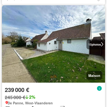
15
photos
Maison
239 000 €
245 000 €
2%
De Panne, West-Vlaanderen