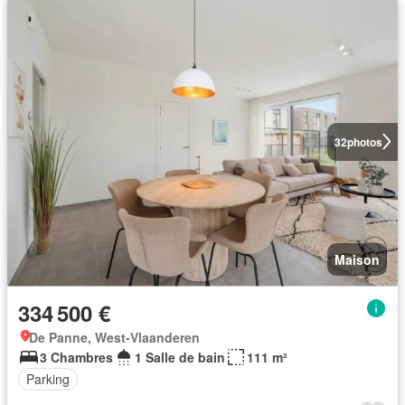
32
photos
Maison
334 500 €
De Panne, West-Vlaanderen
3 Chambres
1 Salle de bain
111 m²
Parking