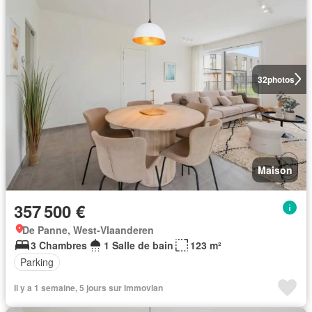
32
photos
Maison
357 500 €
De Panne, West-Vlaanderen
3 Chambres
1 Salle de bain
123 m²
Parking
Il y a 1 semaine, 5 jours sur Immovlan