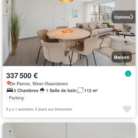
32
photos
Maison
337 500 €
De Panne, West-Vlaanderen
3 Chambres
1 Salle de bain
112 m²
Parking
Il y a 1 semaine, 5 jours sur Immovlan