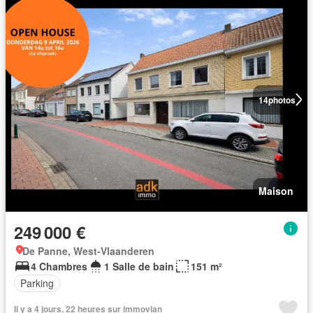
14
photos
Maison
249 000 €
De Panne, West-Vlaanderen
4 Chambres
1 Salle de bain
151 m²
Parking
Il y a 4 jours, 22 heures sur immovlan