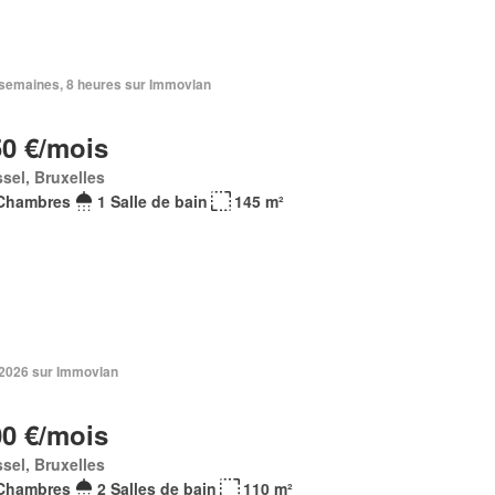
3 semaines, 8 heures sur Immovlan
50 €/mois
sel, Bruxelles
Chambres
1 Salle de bain
145 m²
. 2026 sur Immovlan
00 €/mois
sel, Bruxelles
Chambres
2 Salles de bain
110 m²