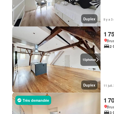
Duplex
Il y a 
1 7
Brus
2 
15
photos
Duplex
11 juil
1 7
Très demandée
Brus
3 