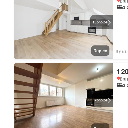
Brus
3 
13
photos
Duplex
Il y a 
1 2
Brus
2 
7
photos