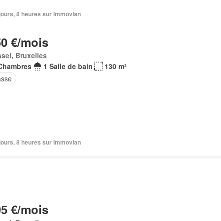
2 jours, 8 heures sur Immovlan
50 €/mois
sel, Bruxelles
Chambres
1 Salle de bain
130 m²
asse
2 jours, 8 heures sur Immovlan
95 €/mois