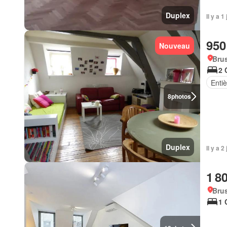
Duplex
Il y a 
950
Nouveau
Brus
2 
Enti
8
photos
Duplex
Il y a 
1 8
Brus
1 