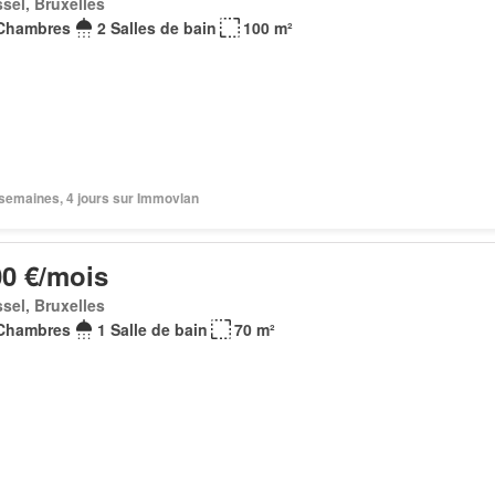
sel, Bruxelles
Chambres
2 Salles de bain
100 m²
2 semaines, 4 jours sur Immovlan
00 €/mois
sel, Bruxelles
Chambres
1 Salle de bain
70 m²