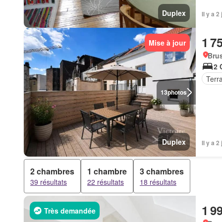
Duplex
Il y a 
1 7
Mise à jour
Brus
2 
Terr
13
photos
Duplex
Il y a 
2 chambres
1 chambre
3 chambres
39 résultats
22 résultats
18 résultats
1 9
Très demandée