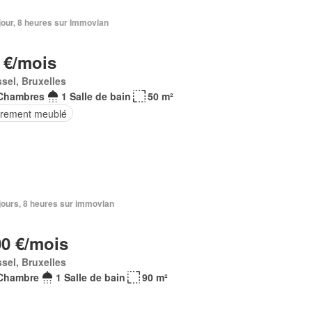
1 jour, 8 heures sur Immovlan
 €/mois
sel, Bruxelles
Chambres
1 Salle de bain
50 m²
èrement meublé
2 jours, 8 heures sur immovlan
00 €/mois
sel, Bruxelles
Chambre
1 Salle de bain
90 m²