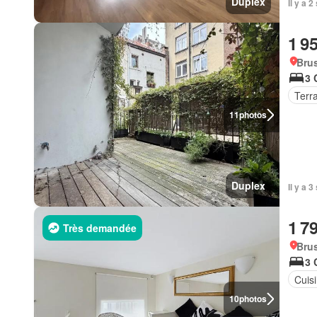
Duplex
Il y a 
1 9
Brus
3 
Terr
11
photos
Duplex
Il y a 
1 7
Très demandée
Brus
3 
Cuis
10
photos