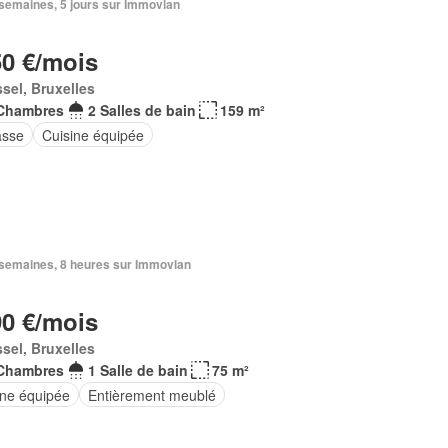
2 semaines, 5 jours sur Immovlan
50 €/mois
sel, Bruxelles
Chambres
2 Salles de bain
159 m²
asse
Cuisine équipée
3 semaines, 8 heures sur Immovlan
90 €/mois
sel, Bruxelles
Chambres
1 Salle de bain
75 m²
ine équipée
Entièrement meublé