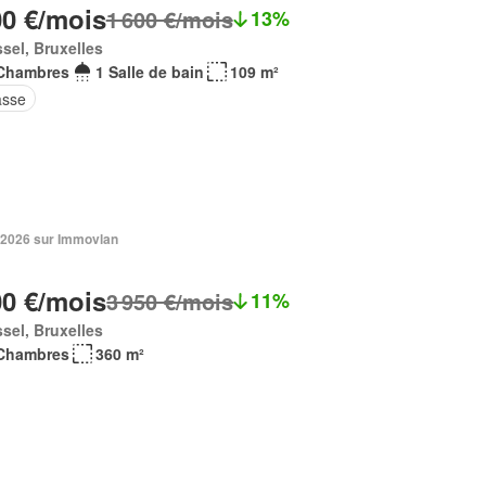
00 €/mois
1 600 €/mois
13%
sel, Bruxelles
Chambres
1 Salle de bain
109 m²
asse
. 2026 sur Immovlan
00 €/mois
3 950 €/mois
11%
sel, Bruxelles
Chambres
360 m²