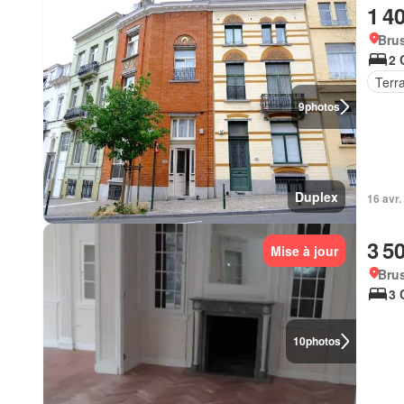
1 4
Brus
2 
Terr
9
photos
Duplex
16 avr
3 5
Mise à jour
Brus
3 
10
photos