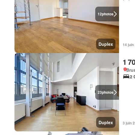
12
photos
Duplex
14 jui
1 7
Brus
2 
23
photos
Duplex
3 juin