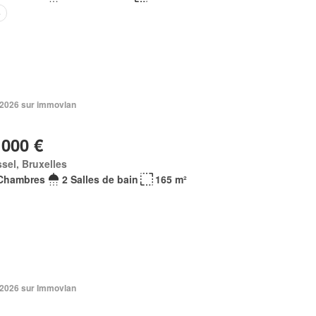
e
n 2026 sur immovlan
 000 €
sel, Bruxelles
Chambres
2 Salles de bain
165 m²
n 2026 sur Immovlan