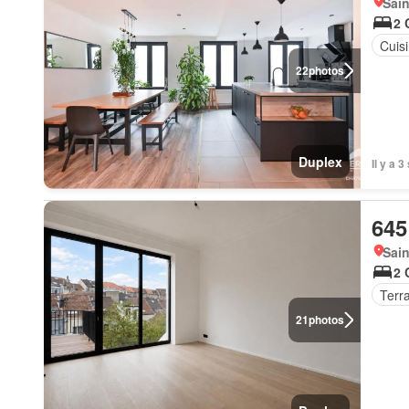
Sain
2 
Cuis
22
photos
Duplex
Il y a 
645
Sain
2 
Terr
21
photos