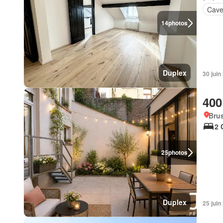
Cav
14
photos
Duplex
30 jui
400
Brus
2 
25
photos
Duplex
25 jui