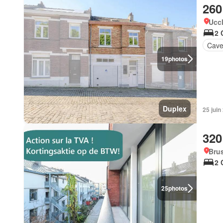
260
Uccl
2 
Cav
19
photos
Duplex
25 jui
320
Brus
2 
25
photos