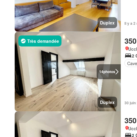
Duplex
Il y a 
350
Très demandée
Uccl
2 
Cav
14
photos
Duplex
30 jui
350
Uccl
2 