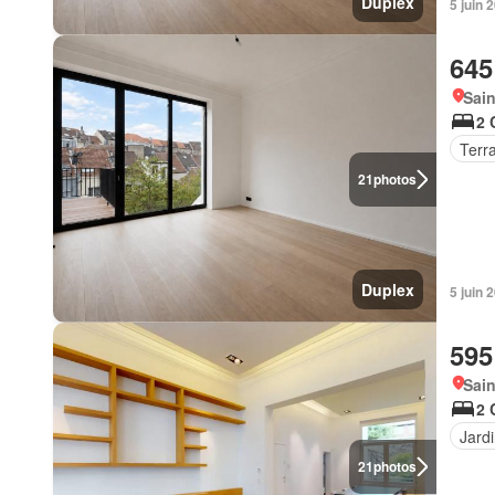
Duplex
5 juin
645
Sain
2 
Terr
21
photos
Duplex
5 juin
595
Sain
2 
Jard
21
photos