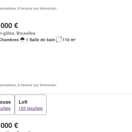
2 semaines, 8 heures sur Immovlan
 000 €
t-gilles, Bruxelles
Chambres
1 Salle de bain
110 m²
3 semaines, 8 heures sur Immovlan
house
Loft
ultats
125 résultats
 000 €