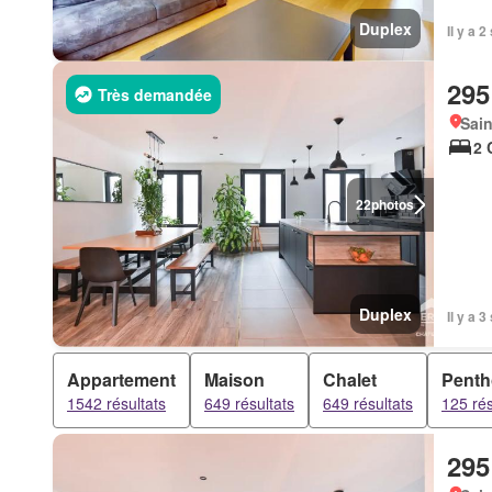
Duplex
Il y a 
295
Très demandée
Sain
2 
22
photos
Duplex
Il y a 
Appartement
Maison
Chalet
Pent
1542 résultats
649 résultats
649 résultats
125 rés
295