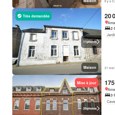
Maison
Il y a 
20 
Très demandée
Ama
2 
Jard
11
photos
Maison
21 mai
175
Mise à jour
Ama
3 
Cav
20
photos