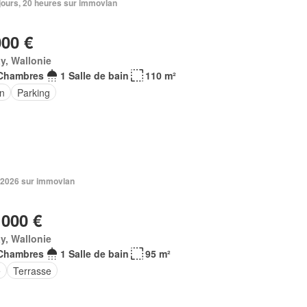
3 jours, 20 heures sur immovlan
000 €
y, Wallonie
Chambres
1 Salle de bain
110 m²
in
Parking
 2026 sur immovlan
 000 €
y, Wallonie
Chambres
1 Salle de bain
95 m²
e
Terrasse