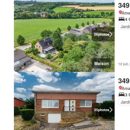
349
Ama
4 
Jard
26
photos
Maison
10 juil
349
Ama
3 
Jard
35
photos