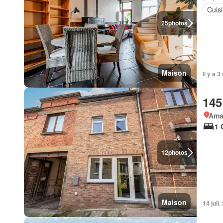
Cuis
25
photos
Maison
Il y a 
145
Ama
1 
12
photos
Maison
14 juil