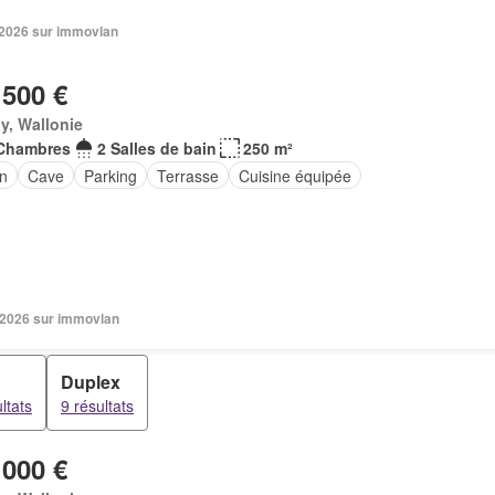
. 2026 sur immovlan
 500 €
y, Wallonie
Chambres
2 Salles de bain
250 m²
in
Cave
Parking
Terrasse
Cuisine équipée
n 2026 sur immovlan
Duplex
ltats
9 résultats
 000 €