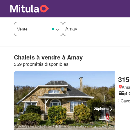
Chalets à vendre à Amay
359 propriétés disponibles
315
Ama
4 
Cav
28
photos