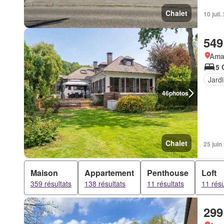
Chalet
10 juil
549
Ama
5 
Jard
46
photos
Chalet
25 jui
Maison
Appartement
Penthouse
Loft
359 résultats
138 résultats
11 résultats
11 résu
299