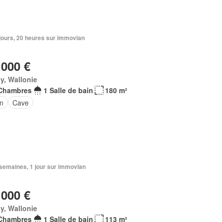
2 jours, 20 heures sur immovlan
 000 €
y, Wallonie
Chambres
1 Salle de bain
180 m²
in
Cave
3 semaines, 1 jour sur immovlan
 000 €
y, Wallonie
Chambres
1 Salle de bain
113 m²