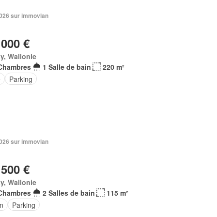
 2026 sur immovlan
 000 €
y, Wallonie
Chambres
1 Salle de bain
220 m²
e
Parking
 2026 sur immovlan
 500 €
y, Wallonie
Chambres
2 Salles de bain
115 m²
in
Parking