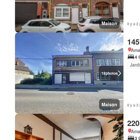
Maison
Il y a 
145
Ama
4 
Jard
18
photos
Maison
Il y a 
220
Ama
3 