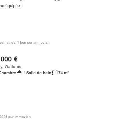
ine équipée
3 semaines, 1 jour sur immovlan
 000 €
y, Wallonie
Chambre
1 Salle de bain
74 m²
. 2026 sur immovlan