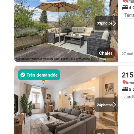
Ama
4 
Terr
33
photos
Chalet
27 mai
215
Très demandée
Ama
5 
Jard
24
photos