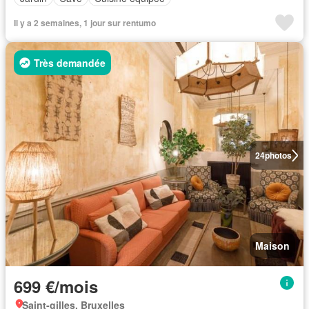
Il y a 2 semaines, 1 jour sur rentumo
Très demandée
24
photos
Maison
699 €/mois
Saint-gilles, Bruxelles