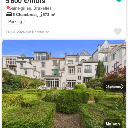
5 600 €/mois
Saint-gilles, Bruxelles
6 Chambres
573 m²
Parking
14 juil. 2026 sur Rentola.be
25
photos
Maison