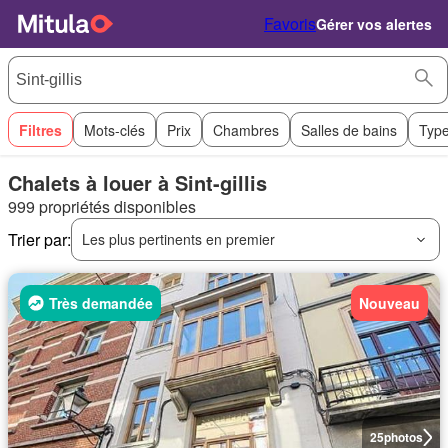
Favoris
Gérer vos alertes
Filtres
Mots-clés
Prix
Chambres
Salles de bains
Type
Chalets à louer à Sint-gillis
999 propriétés disponibles
Trier par:
Les plus pertinents en premier
Très demandée
Nouveau
25
photos