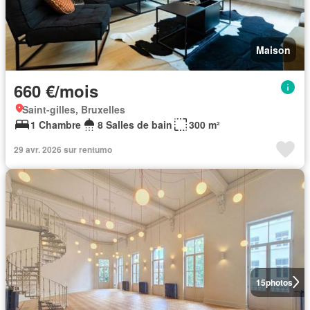
Maison
660 €/mois
Saint-gilles, Bruxelles
1 Chambre
8 Salles de bain
300 m²
29 avr. 2026 sur rentumo
15
photos