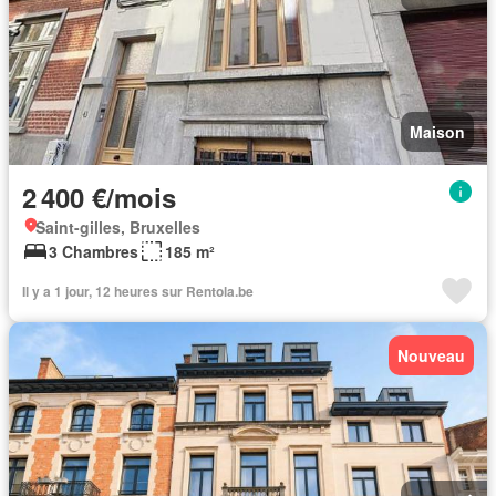
Maison
2 400 €/mois
Saint-gilles, Bruxelles
3 Chambres
185 m²
Il y a 1 jour, 12 heures sur Rentola.be
Nouveau