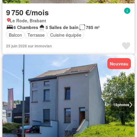
9 750 €/mois
Le Rode, Brabant
6 Chambres
5 Salles de bain
785 m²
Balcon
Terrasse
Cuisine équipée
25 juin 2026 sur immovlan
Nouveau
18
photos