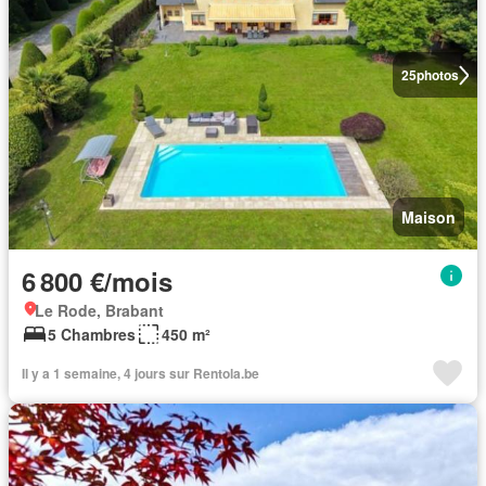
25
photos
Maison
6 800 €/mois
Le Rode, Brabant
5 Chambres
450 m²
Il y a 1 semaine, 4 jours sur Rentola.be