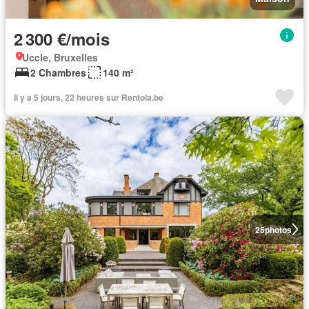
2 300 €/mois
Uccle, Bruxelles
2 Chambres
140 m²
Il y a 5 jours, 22 heures sur Rentola.be
25
photos