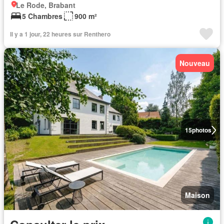
Le Rode, Brabant
5 Chambres
900 m²
Il y a 1 jour, 22 heures sur Renthero
Nouveau
15
photos
Maison