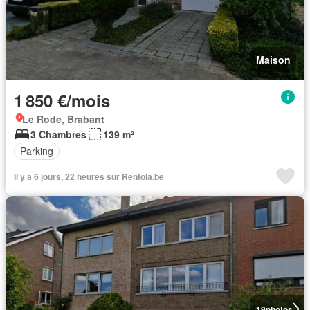
Maison
1 850 €/mois
Le Rode, Brabant
3 Chambres
139 m²
Parking
Il y a 6 jours, 22 heures sur Rentola.be
19
photos