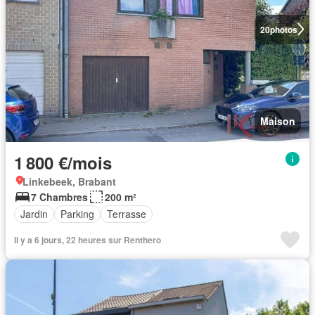
20
photos
Maison
1 800 €/mois
Linkebeek, Brabant
7 Chambres
200 m²
Jardin
Parking
Terrasse
Il y a 6 jours, 22 heures sur Renthero