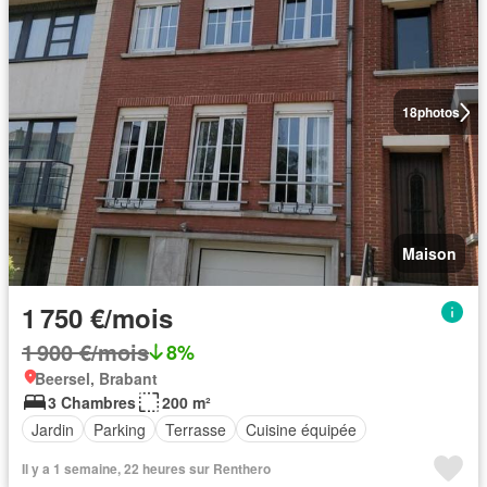
18
photos
Maison
1 750 €/mois
1 900 €/mois
8%
Beersel, Brabant
3 Chambres
200 m²
Jardin
Parking
Terrasse
Cuisine équipée
Il y a 1 semaine, 22 heures sur Renthero