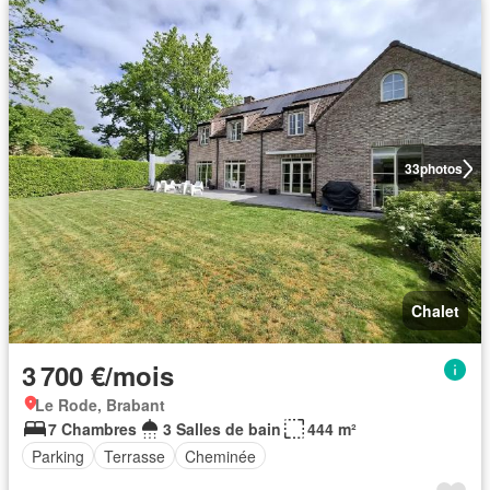
33
photos
Chalet
3 700 €/mois
Le Rode, Brabant
7 Chambres
3 Salles de bain
444 m²
Parking
Terrasse
Cheminée