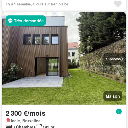
Il y a 1 semaine, 4 jours sur Rentola.be
Très demandée
16
photos
Maison
2 300 €/mois
Uccle, Bruxelles
3 Chambres
143 m²