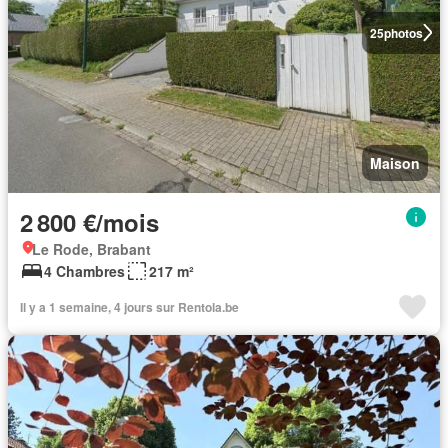
25
photos
Maison
2 800 €/mois
Le Rode, Brabant
4 Chambres
217 m²
Il y a 1 semaine, 4 jours sur Rentola.be