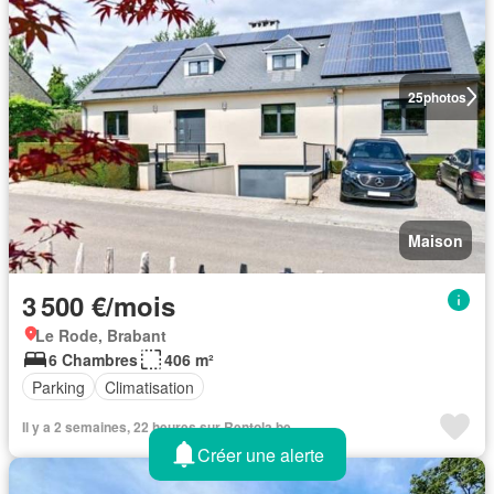
25
photos
Maison
3 500 €/mois
Le Rode, Brabant
6 Chambres
406 m²
Parking
Climatisation
Il y a 2 semaines, 22 heures sur Rentola.be
Créer une alerte