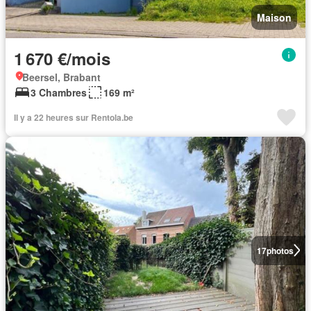
Maison
1 670 €/mois
Beersel, Brabant
3 Chambres
169 m²
Il y a 22 heures sur Rentola.be
17
photos