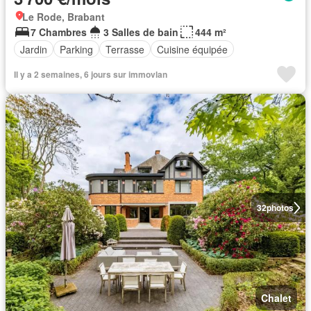
Le Rode, Brabant
7 Chambres
3 Salles de bain
444 m²
Jardin
Parking
Terrasse
Cuisine équipée
Il y a 2 semaines, 6 jours sur immovlan
32
photos
Chalet