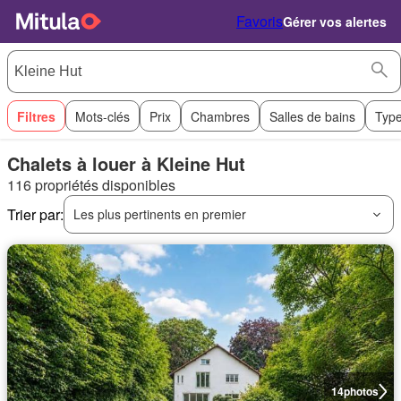
Favoris
Gérer vos alertes
Filtres
Mots-clés
Prix
Chambres
Salles de bains
Type
Chalets à louer à Kleine Hut
116 propriétés disponibles
Trier par:
Les plus pertinents en premier
14
photos