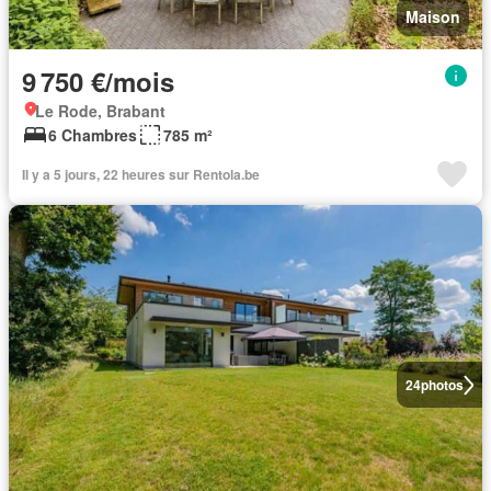
Maison
9 750 €/mois
Le Rode, Brabant
6 Chambres
785 m²
Il y a 5 jours, 22 heures sur Rentola.be
24
photos