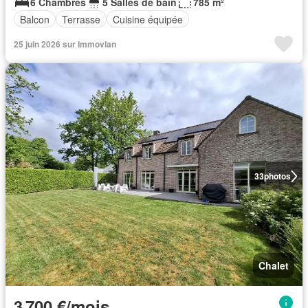
6 Chambres
5 Salles de bain
785 m²
Balcon
Terrasse
Cuisine équipée
25 juin 2026 sur Immovlan
33
photos
Chalet
3 700 €/mois