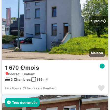
18
photos
Maison
1 670 €/mois
Beersel, Brabant
3 Chambres
169 m²
Il y a 6 jours, 22 heures sur Renthero
Très demandée