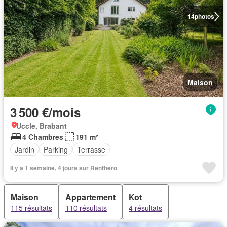
14
photos
Maison
3 500 €/mois
Uccle, Brabant
4 Chambres
191 m²
Jardin
Parking
Terrasse
Il y a 1 semaine, 4 jours sur Renthero
Maison
Appartement
Kot
115 résultats
110 résultats
4 résultats