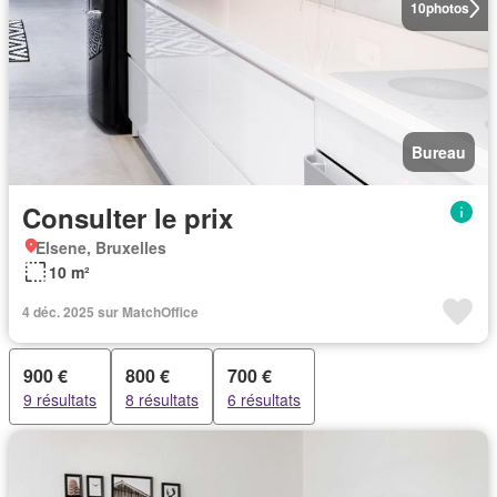
10
photos
Bureau
Consulter le prix
Elsene, Bruxelles
10 m²
4 déc. 2025 sur MatchOffice
900 €
800 €
700 €
9 résultats
8 résultats
6 résultats