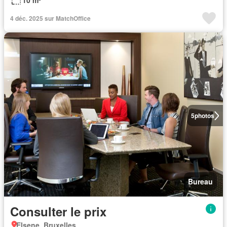
10 m²
4 déc. 2025 sur MatchOffice
5
photos
Bureau
Consulter le prix
Elsene, Bruxelles