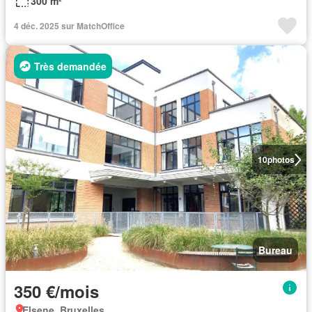
300 m²
4 déc. 2025 sur MatchOffice
Très demandée
10
photos
Bureau
350 €/mois
Elsene, Bruxelles