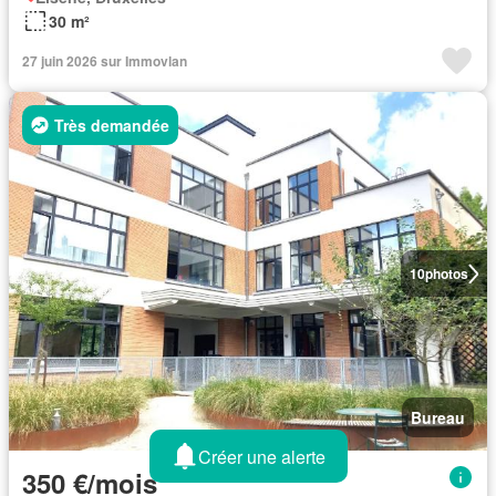
30 m²
27 juin 2026 sur Immovlan
Très demandée
10
photos
Bureau
Créer une alerte
350 €/mois