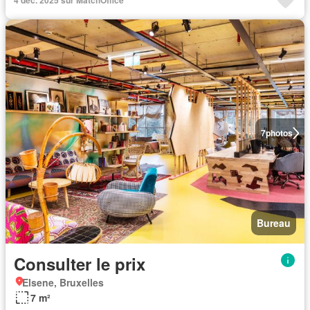
4 déc. 2025 sur MatchOffice
7
photos
Bureau
Consulter le prix
Elsene, Bruxelles
7 m²