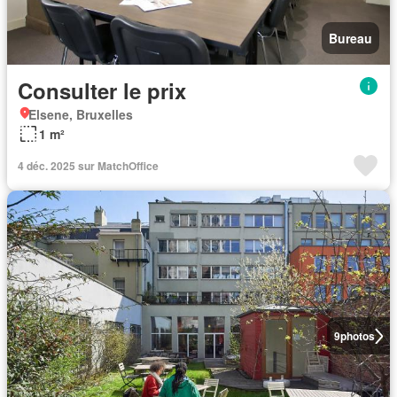
Bureau
Consulter le prix
Elsene, Bruxelles
1 m²
4 déc. 2025 sur MatchOffice
9
photos