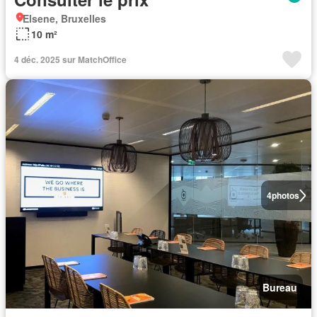
Elsene, Bruxelles
10 m²
4 déc. 2025 sur MatchOffice
4
photos
Bureau