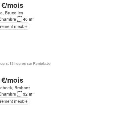
 €/mois
e, Bruxelles
Chambre
40 m²
èrement meublé
6 jours, 12 heures sur Rentola.be
 €/mois
kebeek, Brabant
Chambre
32 m²
èrement meublé