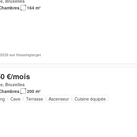
e, Bruxelles
Chambres
164 m²
 2026 sur Housingtarget
50 €/mois
e, Bruxelles
Chambres
200 m²
ing
Cave
Terrasse
Ascenseur
Cuisine équipée