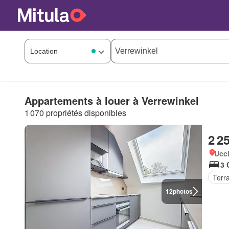
Appartements à louer à Verrewinkel
1 070 propriétés disponibles
2 2
Uccl
3 
Terr
12
photos