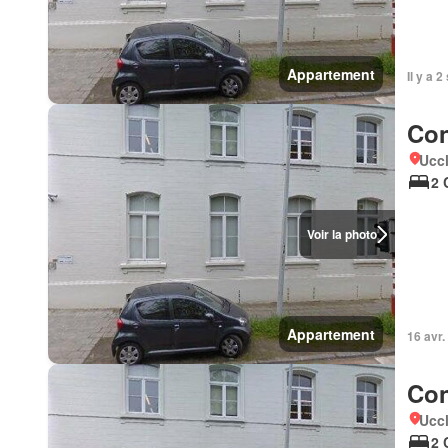
Appartement
Il y a 
Con
Uccl
2 
Voir la photo
Appartement
16 avr.
Con
Uccl
2 