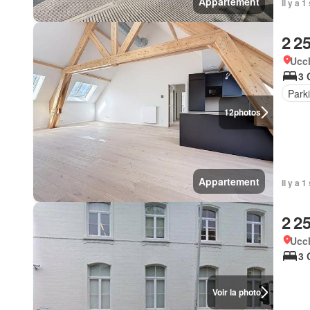
Appartement
Il y a 
2 2
Uccl
3 
Park
12
photos
Appartement
Il y a 
2 2
Uccl
3 
Voir la photo