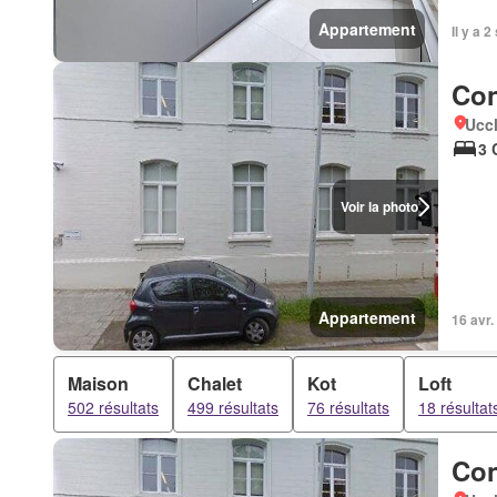
Appartement
Il y a 
Con
Uccl
3 
Voir la photo
Appartement
16 avr.
Maison
Chalet
Kot
Loft
502 résultats
499 résultats
76 résultats
18 résultat
Con