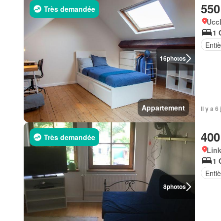
550
Très demandée
Uccl
1 
Enti
16
photos
Appartement
Il y a 
400
Très demandée
Lin
1 
Enti
8
photos