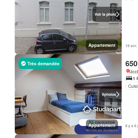
Voir la photo
Appartement
16 avr.
650
Très demandée
Uccl
1 
Cuis
9
photos
Appartement
Il y a 