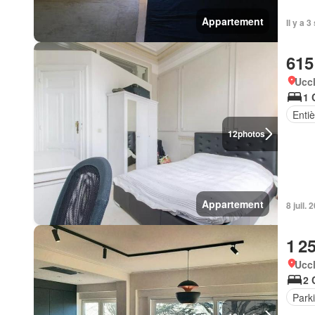
Appartement
Il y a 
615
Uccl
1 
Enti
12
photos
Appartement
8 juil.
1 2
Uccl
2 
Park