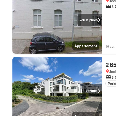
Uccl
3 
Voir la photo
Appartement
16 avr.
2 6
Uccl
3 
Park
17
photos