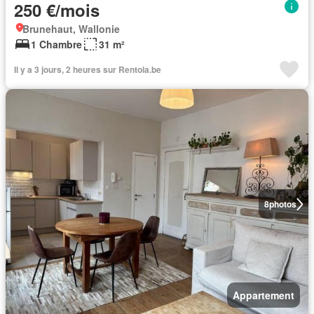
250 €/mois
Brunehaut, Wallonie
1 Chambre
31 m²
Il y a 3 jours, 2 heures sur Rentola.be
8
photos
Appartement