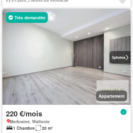
Il y a 5 jours, 2 heures sur Rentola.be
Très demandée
3
photos
Appartement
220 €/mois
Merbraine, Wallonie
1 Chambre
20 m²