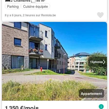
2 Chambres
98 m²
Parking
Cuisine équipée
Il y a 6 jours, 2 heures sur Rentola.be
15
photos
Appartement
1 350 €/mois