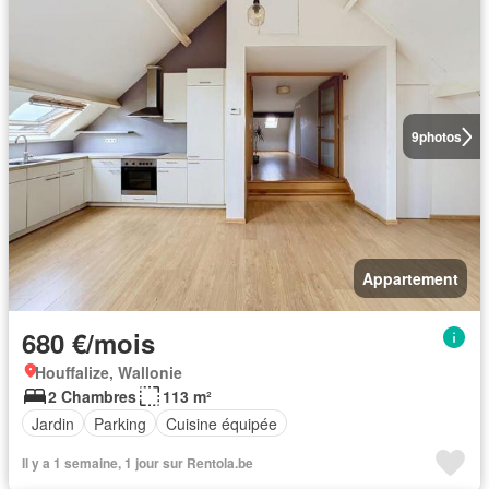
9
photos
Appartement
680 €/mois
Houffalize, Wallonie
2 Chambres
113 m²
Jardin
Parking
Cuisine équipée
Il y a 1 semaine, 1 jour sur Rentola.be