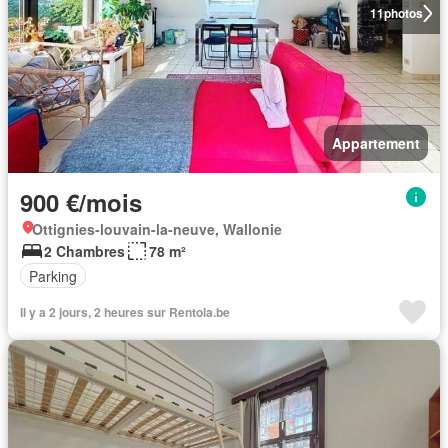
11
photos
Appartement
900 €/mois
Ottignies-louvain-la-neuve, Wallonie
2 Chambres
78 m²
Parking
Il y a 2 jours, 2 heures sur Rentola.be