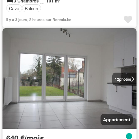
3 Chambres
101 m²
Cave
Balcon
Il y a 3 jours, 2 heures sur Rentola.be
12
photos
Appartement
640 €/mois