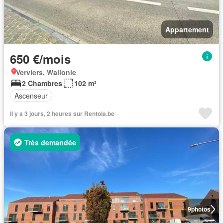
Appartement
650 €/mois
Verviers, Wallonie
2 Chambres
102 m²
Ascenseur
Il y a 3 jours, 2 heures sur Rentola.be
Très demandée
9
photos