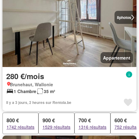
8
photos
Appartement
280 €/mois
Brunehaut, Wallonie
1 Chambre
35 m²
Il y a 3 jours, 2 heures sur Rentola.be
800 €
900 €
700 €
600 €
1742 résultats
1529 résultats
1316 résultats
752 résultat