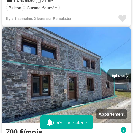
1 Chambre
74 m²
Balcon
Cuisine équipée
Il y a 1 semaine, 2 jours sur Rentola.be
10
photos
Appartement
Créer une alerte
700 €/mois