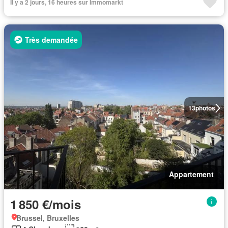
Il y a 2 jours, 16 heures sur Immomarkt
Très demandée
13
photos
Appartement
1 850 €/mois
Brussel, Bruxelles