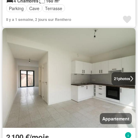
4 Chambres
160 m²
Parking
Cave
Terrasse
Il y a 1 semaine, 2 jours sur Renthero
21
photos
Appartement
2 100 €/mois