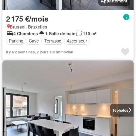
Appartement
2 175 €/mois
Brussel, Bruxelles
4 Chambres
1 Salle de bain
110 m²
Parking
Cave
Terrasse
Ascenseur
Il y a 2 semaines, 2 jours sur immovlan
16
photos