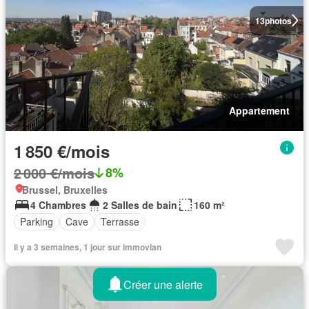
13
photos
Appartement
1 850 €/mois
2 000 €/mois
8%
Brussel, Bruxelles
4 Chambres
2 Salles de bain
160 m²
Parking
Cave
Terrasse
Il y a 3 semaines, 1 jour sur immovlan
Créer une alerte