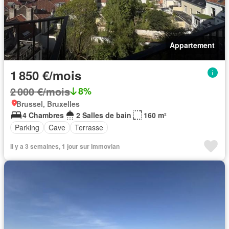
Appartement
1 850 €/mois
2 000 €/mois
8%
Brussel, Bruxelles
4 Chambres
2 Salles de bain
160 m²
Parking
Cave
Terrasse
Il y a 3 semaines, 1 jour sur Immovlan