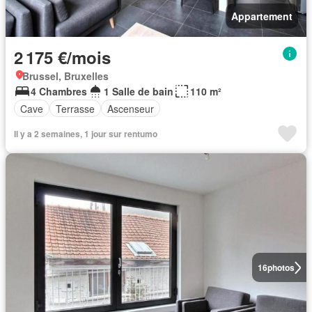
Appartement
2 175 €/mois
Brussel, Bruxelles
4 Chambres
1 Salle de bain
110 m²
Cave
Terrasse
Ascenseur
Il y a 2 semaines, 1 jour sur rentumo
16
photos