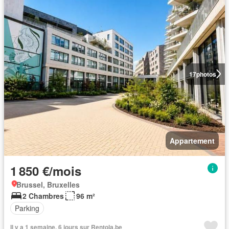
17
photos
Appartement
1 850 €/mois
Brussel, Bruxelles
2 Chambres
96 m²
Parking
Il y a 1 semaine, 6 jours sur Rentola.be