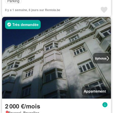
Parking
Il y a 1 semaine, 6 jours sur Rentola.be
Très demandée
8
photos
Appartement
2 000 €/mois
Brussel, Bruxelles