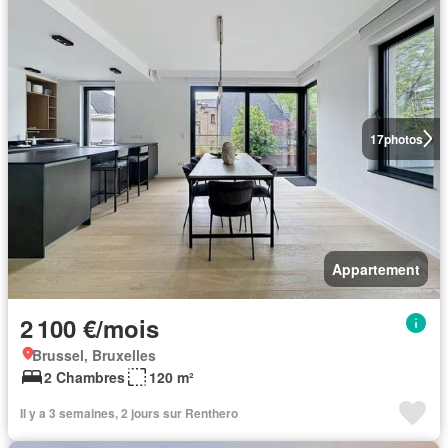
17
photos
Appartement
2 100 €/mois
Brussel, Bruxelles
2 Chambres
120 m²
Il y a 3 semaines, 2 jours sur Renthero