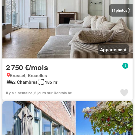
11
photos
Appartement
2 750 €/mois
Brussel, Bruxelles
2 Chambres
185 m²
Il y a 1 semaine, 6 jours sur Rentola.be