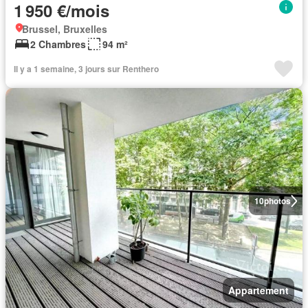
1 950 €/mois
Brussel, Bruxelles
2 Chambres
94 m²
Il y a 1 semaine, 3 jours sur Renthero
10
photos
Appartement