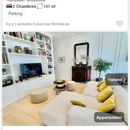
2 Chambres
131 m²
Parking
Il y a 1 semaine, 6 jours sur Rentola.be
10
photos
Appartement