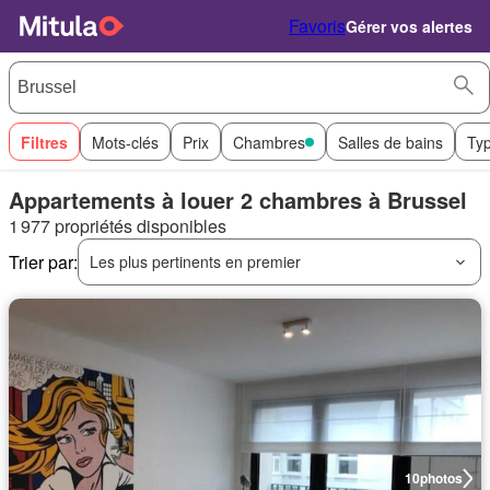
Favoris
Gérer vos alertes
Filtres
Mots-clés
Prix
Chambres
Salles de bains
Ty
Appartements à louer 2 chambres à Brussel
1 977 propriétés disponibles
Trier par:
Les plus pertinents en premier
10
photos